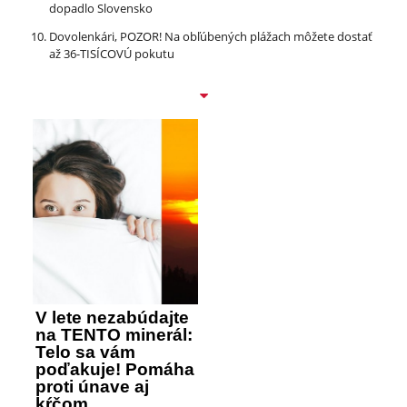
dopadlo Slovensko
Dovolenkári, POZOR! Na obľúbených plážach môžete dostať
až 36-TISÍCOVÚ pokutu
V lete nezabúdajte
na TENTO minerál:
Telo sa vám
poďakuje! Pomáha
proti únave aj
kŕčom