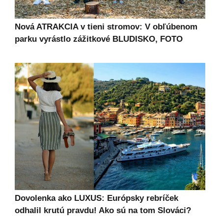
Nová ATRAKCIA v tieni stromov: V obľúbenom
parku vyrástlo zážitkové BLUDISKO, FOTO
Dovolenka ako LUXUS: Európsky rebríček
odhalil krutú pravdu! Ako sú na tom Slováci?