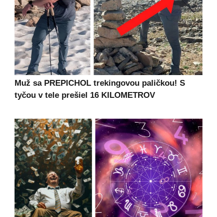
Muž sa PREPICHOL trekingovou paličkou! S
tyčou v tele prešiel 16 KILOMETROV