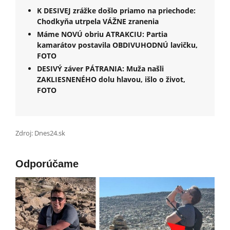
K DESIVEJ zrážke došlo priamo na priechode:
Chodkyňa utrpela VÁŽNE zranenia
Máme NOVÚ obriu ATRAKCIU: Partia
kamarátov postavila OBDIVUHODNÚ lavičku,
FOTO
DESIVÝ záver PÁTRANIA: Muža našli
ZAKLIESNENÉHO dolu hlavou, išlo o život,
FOTO
Zdroj: Dnes24.sk
Odporúčame