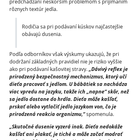
predchádzaní neskorším problémom s prijímaním
rôznych textúr jedla.
Rodičia sa pri podávaní kúskov najčastejšie
obávajú dusenia.
Podľa odborníkov však výskumy ukazujú, že pri
dodržaní základných pravidiel nie je riziko vyššie
ako pri podávaní kašovitej stravy.
„Dávivý reflex je
prirodzený bezpečnostný mechanizmus, ktorý učí
dieťa pracovať s jedlom. U bábätiek sa nachádza
viac vpredu na jazyku, takže ich „napne“ skôr, než
sa jedlo dostane do hrdla. Dieťa môže kašľať,
prskať alebo vytlačiť jedlo jazykom von, čo je
prirodzená reakcia organizmu,“
spomenula.
„Skutočné dusenie vyzerá inak. Dieťa nedokáže
kašľať ani plakať, je tiché a môže začať modrať