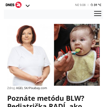
NE 9.08
31 °C
Zdroj:
AGEL SK/Pixabay.com
Poznáte metódu BLW?
Pediatrička RADÍ, ako