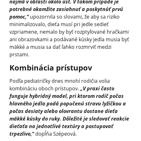
najmä v oblasti okolo úst. V takom prípade je
potrebné okamžite zasiahnuť a poskytnúť prvú
pomoc,“
upozornila so slovami, že aby sa riziko
minimalizovalo, dieťa musí pri jedle sedieť
vzpriamene, nemalo by byť rozptyľované hračkami
ani obrazovkami a podávané kúsky jedla musia byť
mäkké a musia sa dať ľahko rozmrviť medzi
prstami.
Kombinácia prístupov
Podľa pediatričky dnes mnohí rodičia volia
kombináciu oboch prístupov.
„V praxi často
funguje hybridný model, pri ktorom rodič počas
hlavného jedla podá popučenú stravu lyžičkou a
počas desiaty alebo olovrantu dostane dieťa
mäkké kúsky do ruky. Dôležité je sledovať reakcie
dieťaťa na jednotlivé textúry a postupovať
trpezlivo,“
dopĺňa Szépeová.