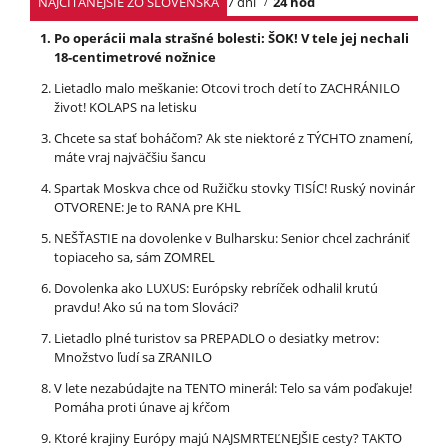
NAJČÍTANEJŠIE ZO SLOVENSKA
7 dní
24 hod
Po operácii mala strašné bolesti: ŠOK! V tele jej nechali
18-centimetrové nožnice
Lietadlo malo meškanie: Otcovi troch detí to ZACHRÁNILO
život! KOLAPS na letisku
Chcete sa stať boháčom? Ak ste niektoré z TÝCHTO znamení,
máte vraj najväčšiu šancu
Spartak Moskva chce od Ružičku stovky TISÍC! Ruský novinár
OTVORENE: Je to RANA pre KHL
NEŠŤASTIE na dovolenke v Bulharsku: Senior chcel zachrániť
topiaceho sa, sám ZOMREL
Dovolenka ako LUXUS: Európsky rebríček odhalil krutú
pravdu! Ako sú na tom Slováci?
Lietadlo plné turistov sa PREPADLO o desiatky metrov:
Množstvo ľudí sa ZRANILO
V lete nezabúdajte na TENTO minerál: Telo sa vám poďakuje!
Pomáha proti únave aj kŕčom
Ktoré krajiny Európy majú NAJSMRTEĽNEJŠIE cesty? TAKTO