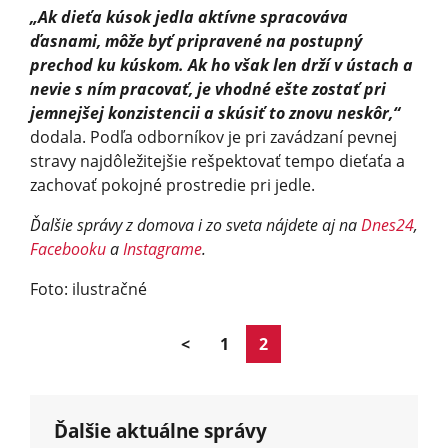
„Ak dieťa kúsok jedla aktívne spracováva
ďasnami, môže byť pripravené na postupný
prechod ku kúskom. Ak ho však len drží v ústach a
nevie s ním pracovať, je vhodné ešte zostať pri
jemnejšej konzistencii a skúsiť to znovu neskôr,“
dodala. Podľa odborníkov je pri zavádzaní pevnej
stravy najdôležitejšie rešpektovať tempo dieťaťa a
zachovať pokojné prostredie pri jedle.
Ďalšie správy z domova i zo sveta nájdete aj na
Dnes24
,
Facebooku
a
Instagrame
.
Foto: ilustračné
<
1
2
Ďalšie aktuálne správy