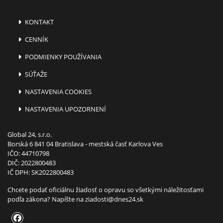
KONTAKT
CENNÍK
PODMIENKY POUŽÍVANIA
SÚŤAŽE
NASTAVENIA COOKIES
NASTAVENIA UPOZORNENÍ
Global 24, s.r.o.
Borská 6 841 04 Bratislava - mestská časť Karlova Ves
IČO: 44710798
DIČ: 2022800483
IČ DPH: SK2022800483
Chcete podať oficiálnu žiadosť o opravu so všetkými náležitosťami
podľa zákona? Napíšte na
ziadosti@dnes24.sk