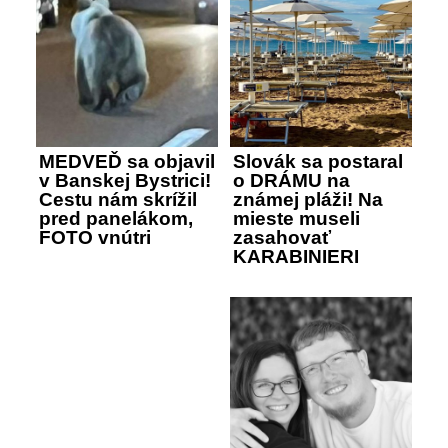
MEDVEĎ sa objavil
Slovák sa postaral
v Banskej Bystrici!
o DRÁMU na
Cestu nám skrížil
známej pláži! Na
pred panelákom,
mieste museli
FOTO vnútri
zasahovať
KARABINIERI