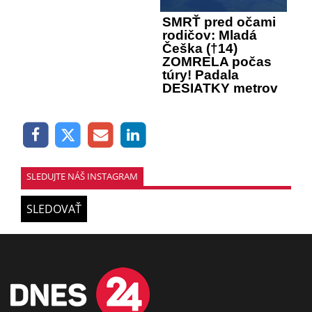
SMRŤ pred očami
rodičov: Mladá
Češka (†14)
ZOMRELA počas
túry! Padala
DESIATKY metrov
SLEDUJTE NÁŠ INSTAGRAM
SLEDOVAŤ