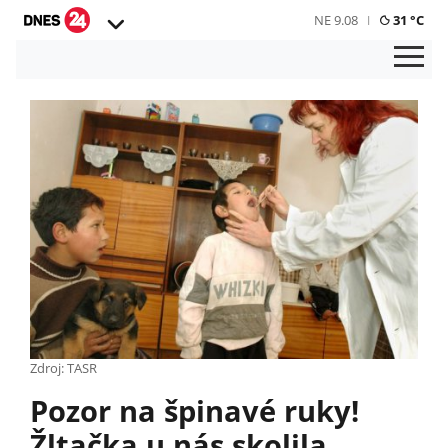
NE 9.08
31 °C
Zdroj: TASR
Pozor na špinavé ruky!
Žltačka u nás skolila