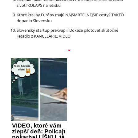
život! KOLAPS na letisku
Ktoré krajiny Európy majú NAJSMRTEĽNEJŠIE cesty? TAKTO
dopadlo Slovensko
Slovenský startup prekvapil: Dokáže pilotovať skutočné
lietadlo z KANCELÁRIE, VIDEO
VIDEO, ktoré vám
zlepší deň: Policajt
pokarhal LÍŠKU, tá