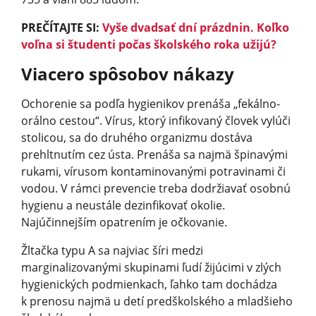
PREČÍTAJTE SI:
Vyše dvadsať dní prázdnin. Koľko
voľna si študenti počas školského roka užijú?
Viacero spôsobov nákazy
Ochorenie sa podľa hygienikov prenáša „fekálno-
orálno cestou“. Vírus, ktorý infikovaný človek vylúči
stolicou, sa do druhého organizmu dostáva
prehltnutím cez ústa. Prenáša sa najmä špinavými
rukami, vírusom kontaminovanými potravinami či
vodou. V rámci prevencie treba dodržiavať osobnú
hygienu a neustále dezinfikovať okolie.
Najúčinnejším opatrením je očkovanie.
Žltačka typu A sa najviac šíri medzi
marginalizovanými skupinami ľudí žijúcimi v zlých
hygienických podmienkach, ľahko tam dochádza
k prenosu najmä u detí predškolského a mladšieho