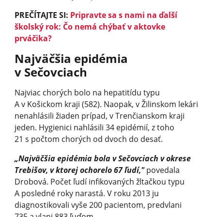
PREČÍTAJTE SI:
Pripravte sa s nami na ďalší
školský rok: Čo nemá chýbať v aktovke
prváčika?
Najväčšia epidémia
v Sečovciach
Najviac chorých bolo na hepatitídu typu
A v Košickom kraji (582). Naopak, v Žilinskom lekári
nenahlásili žiaden prípad, v Trenčianskom kraji
jeden. Hygienici nahlásili 34 epidémií, z toho
21 s počtom chorých od dvoch do desať.
„Najväčšia epidémia bola v Sečovciach v okrese
Trebišov, v ktorej ochorelo 67 ľudí,"
povedala
Drobová. Počet ľudí infikovaných žltačkou typu
A posledné roky narastá. V roku 2013 ju
diagnostikovali vyše 200 pacientom, predvlani
735 a vlani 883 ľuďom.