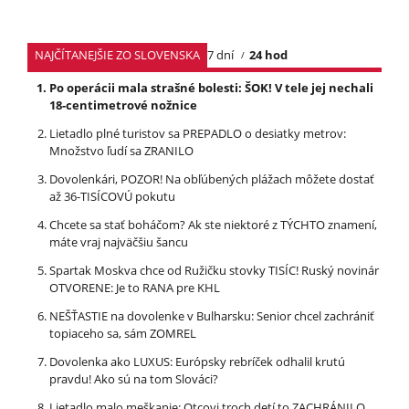
NAJČÍTANEJŠIE ZO SLOVENSKA
7 dní
24 hod
Po operácii mala strašné bolesti: ŠOK! V tele jej nechali
18-centimetrové nožnice
Lietadlo plné turistov sa PREPADLO o desiatky metrov:
Množstvo ľudí sa ZRANILO
Dovolenkári, POZOR! Na obľúbených plážach môžete dostať
až 36-TISÍCOVÚ pokutu
Chcete sa stať boháčom? Ak ste niektoré z TÝCHTO znamení,
máte vraj najväčšiu šancu
Spartak Moskva chce od Ružičku stovky TISÍC! Ruský novinár
OTVORENE: Je to RANA pre KHL
NEŠŤASTIE na dovolenke v Bulharsku: Senior chcel zachrániť
topiaceho sa, sám ZOMREL
Dovolenka ako LUXUS: Európsky rebríček odhalil krutú
pravdu! Ako sú na tom Slováci?
Lietadlo malo meškanie: Otcovi troch detí to ZACHRÁNILO