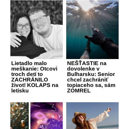
Lietadlo malo
NEŠŤASTIE na
meškanie: Otcovi
dovolenke v
troch detí to
Bulharsku: Senior
ZACHRÁNILO
chcel zachrániť
život! KOLAPS na
topiaceho sa, sám
letisku
ZOMREL