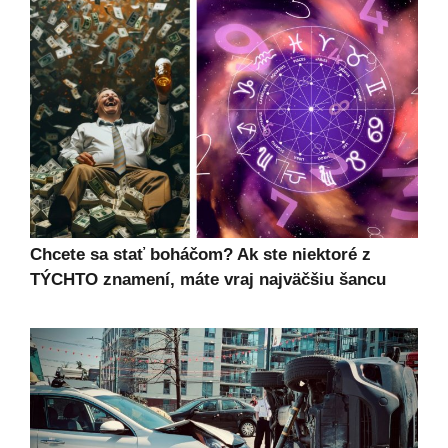
Chcete sa stať boháčom? Ak ste niektoré z
TÝCHTO znamení, máte vraj najväčšiu šancu