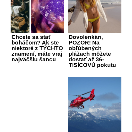
Chcete sa stať
Dovolenkári,
boháčom? Ak ste
POZOR! Na
niektoré z TÝCHTO
obľúbených
znamení, máte vraj
plážach môžete
najväčšiu šancu
dostať až 36-
TISÍCOVÚ pokutu