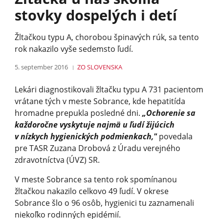
stovky dospelých i detí
Žltačkou typu A, chorobou špinavých rúk, sa tento
rok nakazilo vyše sedemsto ľudí.
5. september 2016
ZO SLOVENSKA
Lekári diagnostikovali žltačku typu A 731 pacientom
vrátane tých v meste Sobrance, kde hepatitída
hromadne prepukla posledné dni.
„Ochorenie sa
každoročne vyskytuje najmä u ľudí žijúcich
v nízkych hygienických podmienkach,"
povedala
pre TASR Zuzana Drobová z Úradu verejného
zdravotníctva (ÚVZ) SR.
V meste Sobrance sa tento rok spomínanou
žltačkou nakazilo celkovo 49 ľudí. V okrese
Sobrance šlo o 96 osôb, hygienici tu zaznamenali
niekoľko rodinných epidémií.