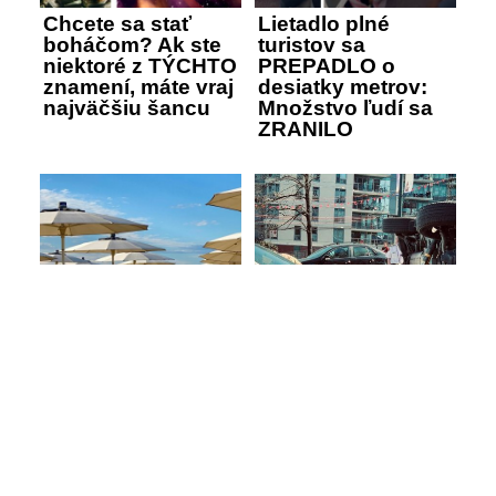
Chcete sa stať
Lietadlo plné
boháčom? Ak ste
turistov sa
niektoré z TÝCHTO
PREPADLO o
znamení, máte vraj
desiatky metrov:
najväčšiu šancu
Množstvo ľudí sa
ZRANILO
Slovák sa postaral
o DRÁMU na
Ktoré krajiny Európy
známej pláži! Na
majú
mieste museli
NAJSMRTEĽNEJŠIE