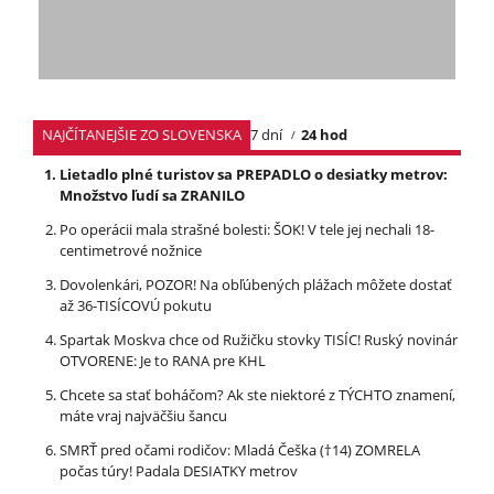
NAJČÍTANEJŠIE ZO SLOVENSKA
7 dní
24 hod
Lietadlo plné turistov sa PREPADLO o desiatky metrov:
Množstvo ľudí sa ZRANILO
Po operácii mala strašné bolesti: ŠOK! V tele jej nechali 18-
centimetrové nožnice
Dovolenkári, POZOR! Na obľúbených plážach môžete dostať
až 36-TISÍCOVÚ pokutu
Spartak Moskva chce od Ružičku stovky TISÍC! Ruský novinár
OTVORENE: Je to RANA pre KHL
Chcete sa stať boháčom? Ak ste niektoré z TÝCHTO znamení,
máte vraj najväčšiu šancu
SMRŤ pred očami rodičov: Mladá Češka (†14) ZOMRELA
počas túry! Padala DESIATKY metrov