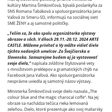
kultúry Martina Šimkovičová, bývalá poslankyňa za
SNS Romana Tabáková a spoluorganizátorka Jana
Vaľová zo Smeru-SD, informujú na sociálnej sieti
SME ŽENY a aj samotné političky.
„Teším sa, že ako spolu organizátorka výstavy
obrazov a sôch. V dňoch 29.11.-20.12. 2024 ARTE
CASTLE. Môžeme privítať a Vy môžte vidieť diela
týchto nadaných umelcov .Zo Švajčiarska a
Slovenska. Samozrejme budem aj ja vystavovať
svoje diela,“
napísala zvláštne štylizované vety
s množstvom preklepov a gramatických chýb na
Facebook Jana Vaľová. Ako spoluorganizátorka
nesprávne uviedla aj samotný názov výstavy.
Ministerka Šimkovičová svoje dielo nazvala „The
colour blue and the magic charocal coffe“. Na jej
obraze sa nachádza tečúca rieka lemovaná
zeleňou. Dielo, ktoré prezentuje ako svoj maliarsky