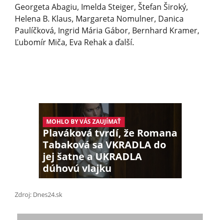
Georgeta Abagiu, Imelda Steiger, Štefan Široký,
Helena B. Klaus, Margareta Nomulner, Danica
Paulíčková, Ingrid Mária Gábor, Bernhard Kramer,
Ľubomír Miča, Eva Rehak a ďalší.
MOHLO BY VÁS ZAUJÍMAŤ
Plaváková tvrdí, že Romana
Tabaková sa VKRADLA do
jej šatne a UKRADLA
dúhovú vlajku
Zdroj: Dnes24.sk