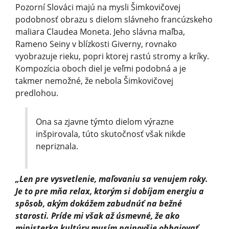
Pozorní Slováci majú na mysli Šimkovičovej
podobnosť obrazu s dielom slávneho francúzskeho
maliara Claudea Moneta. Jeho slávna maľba,
Rameno Seiny v blízkosti Giverny, rovnako
vyobrazuje rieku, popri ktorej rastú stromy a kríky.
Kompozícia oboch diel je veľmi podobná a je
takmer nemožné, že nebola Šimkovičovej
predlohou.
Ona sa zjavne týmto dielom výrazne
inšpirovala, túto skutočnosť však nikde
nepriznala.
„Len pre vysvetlenie, maľovaniu sa venujem roky.
Je to pre mňa relax, ktorým si dobíjam energiu a
spôsob, akým dokážem zabudnúť na bežné
starosti. Príde mi však až úsmevné, že ako
ministerka kultúry musím najnovšie obhajovať,