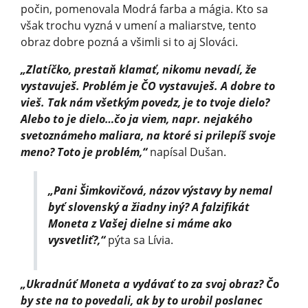
počin, pomenovala Modrá farba a mágia. Kto sa
však trochu vyzná v umení a maliarstve, tento
obraz dobre pozná a všimli si to aj Slováci.
„Zlatíčko, prestaň klamať, nikomu nevadí, že
vystavuješ. Problém je ČO vystavuješ. A dobre to
vieš. Tak nám všetkým povedz, je to tvoje dielo?
Alebo to je dielo…čo ja viem, napr. nejakého
svetoznámeho maliara, na ktoré si prilepíš svoje
meno? Toto je problém,“
napísal Dušan.
„Pani Šimkovičová, názov výstavy by nemal
byť slovenský a žiadny iný? A falzifikát
Moneta z Vašej dielne si máme ako
vysvetliť?,“
pýta sa Lívia.
„Ukradnúť Moneta a vydávať to za svoj obraz? Čo
by ste na to povedali, ak by to urobil poslanec