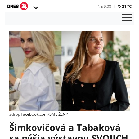
NE 9.08
21 °C
Zdroj:
Facebook.com/SME ŽENY
Šimkovičová a Tabaková
sa pýšia výstavou SVOJICH