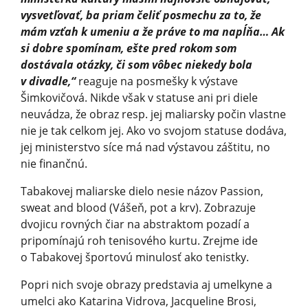
vysvetľovať, ba priam čeliť posmechu za to, že
mám vzťah k umeniu a že práve to ma napĺňa… Ak
si dobre spomínam, ešte pred rokom som
dostávala otázky, či som vôbec niekedy bola
v divadle,“
reaguje na posmešky k výstave
Šimkovičová. Nikde však v statuse ani pri diele
neuvádza, že obraz resp. jej maliarsky počin vlastne
nie je tak celkom jej. Ako vo svojom statuse dodáva,
jej ministerstvo síce má nad výstavou záštitu, no
nie finančnú.
Tabakovej maliarske dielo nesie názov Passion,
sweat and blood (Vášeň, pot a krv). Zobrazuje
dvojicu rovných čiar na abstraktom pozadí a
pripomínajú roh tenisového kurtu. Zrejme ide
o Tabakovej športovú minulosť ako tenistky.
Popri nich svoje obrazy predstavia aj umelkyne a
umelci ako Katarina Vidrova, Jacqueline Brosi,