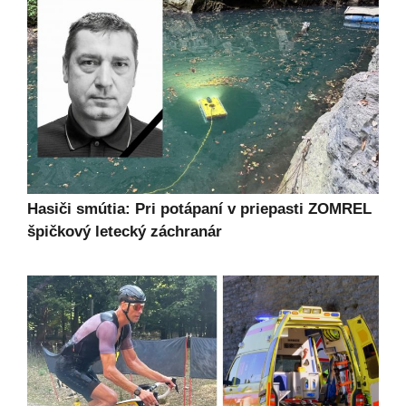
Hasiči smútia: Pri potápaní v priepasti ZOMREL
špičkový letecký záchranár