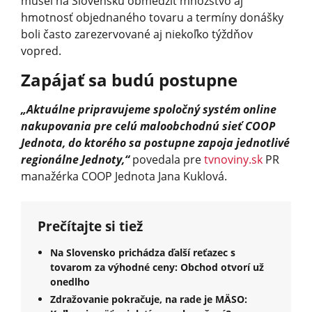
musel na Slovensku obmedziť množstvo aj
hmotnosť objednaného tovaru a termíny donášky
boli často zarezervované aj niekoľko týždňov
vopred.
Zapájať sa budú postupne
„Aktuálne pripravujeme spoločný systém online
nakupovania pre celú maloobchodnú sieť COOP
Jednota, do ktorého sa postupne zapoja jednotlivé
regionálne Jednoty,“
povedala pre
tvnoviny.sk
PR
manažérka COOP Jednota Jana Kuklová.
Prečítajte si tiež
Na Slovensko prichádza ďalší reťazec s
tovarom za výhodné ceny: Obchod otvorí už
onedlho
Zdražovanie pokračuje, na rade je MÄSO: