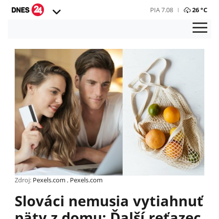
PIA 7.08
26 °C
Zdroj:
Pexels.com
,
Pexels.com
Slováci nemusia vytiahnuť
päty z domu: Ďalší reťazec