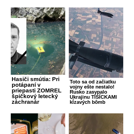
Hasiči smútia: Pri
Toto sa od začiatku
potápaní v
vojny ešte nestalo!
priepasti ZOMREL
Rusko zasypalo
špičkový letecký
Ukrajinu TISÍCKAMI
záchranár
kĺzavých bômb