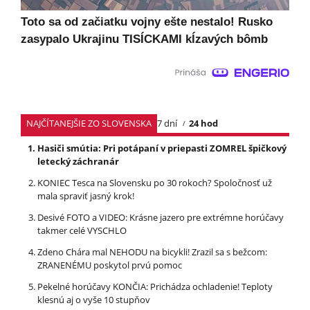
Toto sa od začiatku vojny ešte nestalo! Rusko
zasypalo Ukrajinu TISÍCKAMI kĺzavých bômb
NAJČÍTANEJŠIE ZO SLOVENSKA
7 dní
24 hod
Hasiči smútia: Pri potápaní v priepasti ZOMREL špičkový
letecký záchranár
KONIEC Tesca na Slovensku po 30 rokoch? Spoločnosť už
mala spraviť jasný krok!
Desivé FOTO a VIDEO: Krásne jazero pre extrémne horúčavy
takmer celé VYSCHLO
Zdeno Chára mal NEHODU na bicykli! Zrazil sa s bežcom:
ZRANENÉMU poskytol prvú pomoc
Pekelné horúčavy KONČIA: Prichádza ochladenie! Teploty
klesnú aj o vyše 10 stupňov