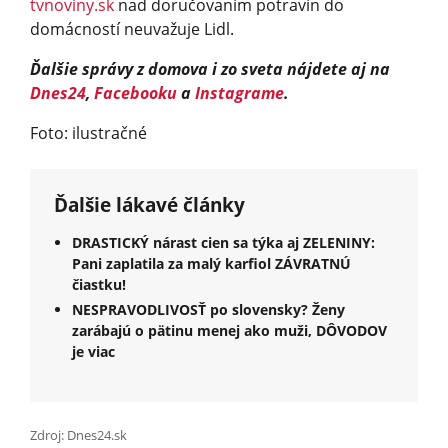
tvnoviny.sk
nad doručovaním potravín do
domácností neuvažuje Lidl.
Ďalšie správy z domova i zo sveta nájdete aj na
Dnes24
,
Facebooku
a
Instagrame
.
Foto: ilustračné
Ďalšie lákavé články
DRASTICKÝ nárast cien sa týka aj ZELENINY:
Pani zaplatila za malý karfiol ZÁVRATNÚ
čiastku!
NESPRAVODLIVOSŤ po slovensky? Ženy
zarábajú o pätinu menej ako muži, DÔVODOV
je viac
Zdroj: Dnes24.sk