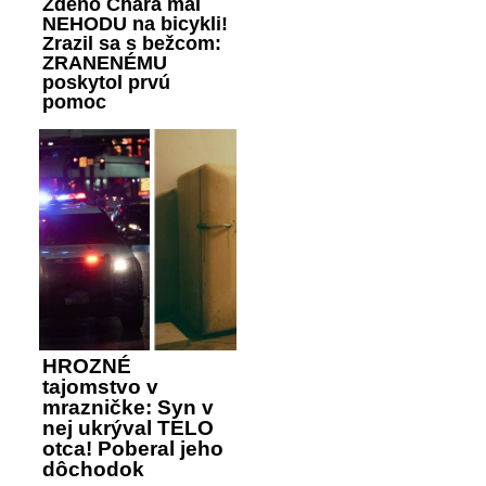
Zdeno Chára mal
NEHODU na bicykli!
Zrazil sa s bežcom:
ZRANENÉMU
poskytol prvú
pomoc
HROZNÉ
tajomstvo v
mrazničke: Syn v
nej ukrýval TELO
otca! Poberal jeho
dôchodok