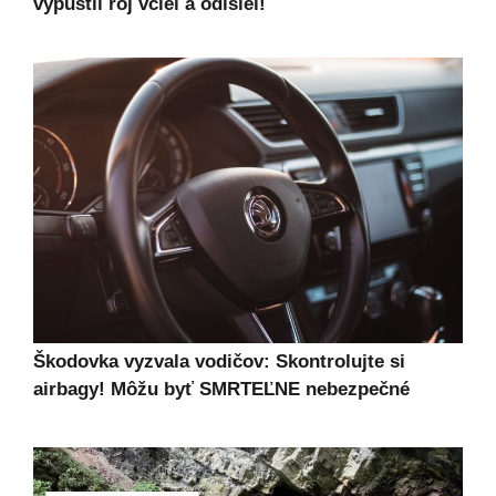
vypustil roj včiel a odišiel!
Škodovka vyzvala vodičov: Skontrolujte si
airbagy! Môžu byť SMRTEĽNE nebezpečné