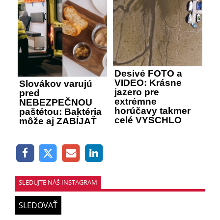
Desivé FOTO a
VIDEO: Krásne
Slovákov varujú
jazero pre
pred
extrémne
NEBEZPEČNOU
horúčavy takmer
paštétou: Baktéria
celé VYSCHLO
môže aj ZABÍJAŤ
SLEDUJTE NÁŠ INSTAGRAM
SLEDOVAŤ