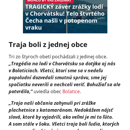
MOHLO BY VÁS ZAUJÍMAŤ
TRAGICKÝ záver zrážky lodí
v Chorvátsku! Telo štvrtého
Čecha našli v potopenom
vraku
Traja boli z jednej obce
Tri zo štyroch obetí pochádzali z jedinej obce.
„Tragédia na lodi v Chorvátsku sa dotýka aj nás
v Bolaticiach. Všetci, ktorí sme sa v nedeľu
popoludní dozvedali smutnú správu, sme jej
spočiatku neverili a nechceli veriť. Bohužiaľ sa ale
potvrdila,“
uviedla obec
Bolatice
.
„Traja naši občania zahynuli pri zrážke
plachetnice s katamaránom. Nedokážem nájsť
slová, ktoré by vyjadrili, ako veľmi je mi to ľúto.
A som stále v šoku. Všetci traja boli ľudia, ktorých