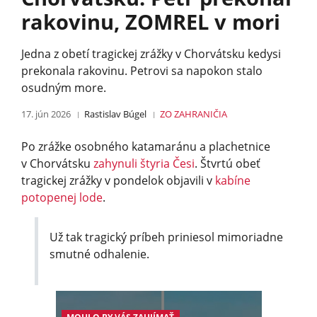
rakovinu, ZOMREL v mori
Jedna z obetí tragickej zrážky v Chorvátsku kedysi
prekonala rakovinu. Petrovi sa napokon stalo
osudným more.
17. jún 2026
Rastislav Búgel
ZO ZAHRANIČIA
Po zrážke osobného katamaránu a plachetnice
v Chorvátsku
zahynuli štyria Česi
. Štvrtú obeť
tragickej zrážky v pondelok objavili v
kabíne
potopenej lode
.
Už tak tragický príbeh priniesol mimoriadne
smutné odhalenie.