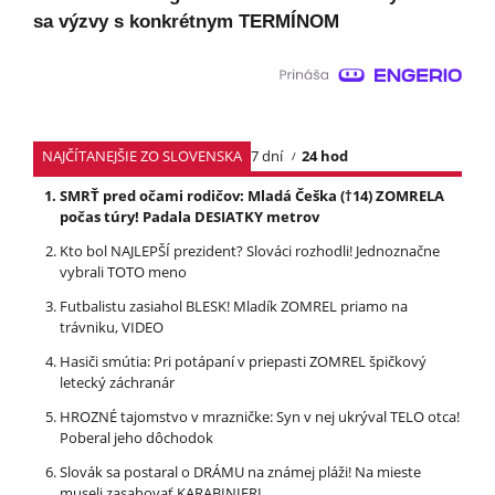
sa výzvy s konkrétnym TERMÍNOM
NAJČÍTANEJŠIE ZO SLOVENSKA
7 dní
24 hod
SMRŤ pred očami rodičov: Mladá Češka (†14) ZOMRELA
počas túry! Padala DESIATKY metrov
Kto bol NAJLEPŠÍ prezident? Slováci rozhodli! Jednoznačne
vybrali TOTO meno
Futbalistu zasiahol BLESK! Mladík ZOMREL priamo na
trávniku, VIDEO
Hasiči smútia: Pri potápaní v priepasti ZOMREL špičkový
letecký záchranár
HROZNÉ tajomstvo v mrazničke: Syn v nej ukrýval TELO otca!
Poberal jeho dôchodok
Slovák sa postaral o DRÁMU na známej pláži! Na mieste
museli zasahovať KARABINIERI