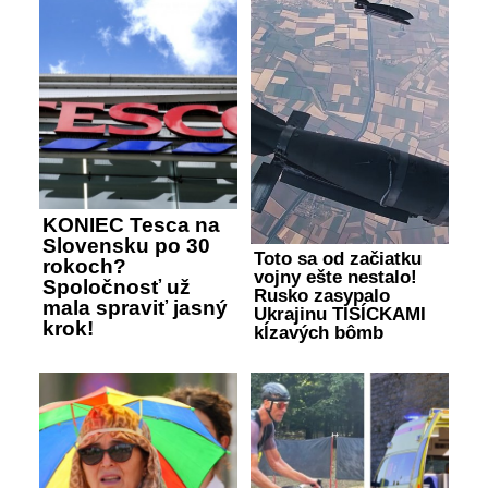
KONIEC Tesca na
Slovensku po 30
Toto sa od začiatku
rokoch?
vojny ešte nestalo!
Spoločnosť už
Rusko zasypalo
mala spraviť jasný
Ukrajinu TISÍCKAMI
krok!
kĺzavých bômb