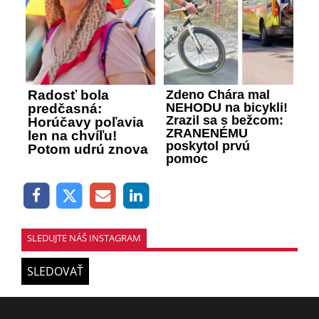
Radosť bola
Zdeno Chára mal
NEHODU na bicykli!
predčasná:
Zrazil sa s bežcom:
Horúčavy poľavia
ZRANENÉMU
len na chvíľu!
poskytol prvú
Potom udrú znova
pomoc
SLEDUJTE NÁŠ INSTAGRAM
SLEDOVAŤ