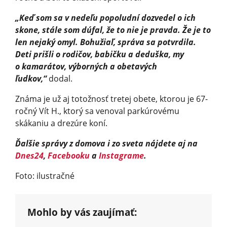
„Keď som sa v nedeľu popoludní dozvedel o ich
skone, stále som dúfal, že to nie je pravda. Že je to
len nejaký omyl. Bohužiaľ, správa sa potvrdila.
Deti prišli o rodičov, babičku a deduška, my
o kamarátov, výborných a obetavých
ľudkov,“
dodal.
Známa je už aj totožnosť tretej obete, ktorou je 67-
ročný Vít H., ktorý sa venoval parkúrovému
skákaniu a drezúre koní.
Ďalšie správy z domova i zo sveta nájdete aj na
Dnes24
,
Facebooku
a
Instagrame
.
Foto: ilustračné
Mohlo by vás zaujímať: