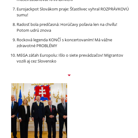
Eurojackpot Slovákom praje: Šťastlivec vyhral ROZPRÁVKOVÚ
sumu!
Radosť bola predčasná: Horúčavy poľavia len na chvíľu!
Potom udrú znova
Rocková legenda KONČÍ s koncertovaním! Má vážne
zdravotné PROBLÉMY
MEGA záťah Europolu: Išlo o siete prevádzačov! Migrantov
vozili aj cez Slovensko