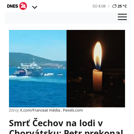
SO 8.08
25 °C
Zdroj:
X.com/Franceat média
,
Pexels.com
Smrť Čechov na lodi v
Chorvátsku: Petr prekonal