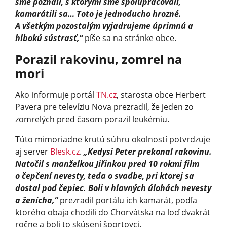
sme poznali, s ktorými sme spolupracovali,
kamarátili sa… Toto je jednoducho hrozné.
A všetkým pozostalým vyjadrujeme úprimnú a
hlbokú sústrasť,“
píše sa na stránke obce.
Porazil rakovinu, zomrel na
mori
Ako informuje portál
TN.cz
, starosta obce Herbert
Pavera pre televíziu Nova prezradil, že jeden zo
zomrelých pred časom porazil leukémiu.
Túto mimoriadne krutú súhru okolností potvrdzuje
aj server
Blesk.cz
.
„Kedysi Peter prekonal rakovinu.
Natočil s manželkou Jiřinkou pred 10 rokmi film
o čepčení nevesty, teda o svadbe, pri ktorej sa
dostal pod čepiec. Boli v hlavných úlohách nevesty
a ženícha,“
prezradil portálu ich kamarát, podľa
ktorého obaja chodili do Chorvátska na loď dvakrát
ročne a boli to skúsení športovci.