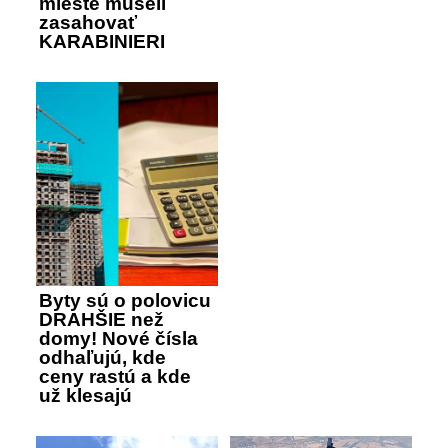
mieste museli
zasahovať
KARABINIERI
Byty sú o polovicu
DRAHŠIE než
domy! Nové čísla
odhaľujú, kde
ceny rastú a kde
už klesajú