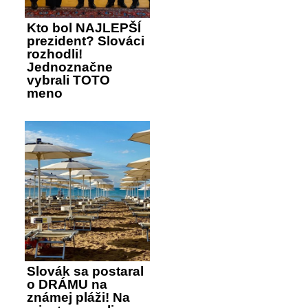
Kto bol NAJLEPŠÍ
prezident? Slováci
rozhodli!
Jednoznačne
vybrali TOTO
meno
Slovák sa postaral
o DRÁMU na
známej pláži! Na