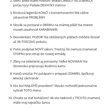
SMRŤ pred očami rodičov: Mladá Češka (†14) ZOMRELA
počas túry! Padala DESIATKY metrov
Rocková legenda KONČÍ s koncertovaním! Má vážne
zdravotné PROBLÉMY
Slovák sa postaral o DRÁMU na známej pláži! Na mieste
museli zasahovať KARABINIERI
Dovolenkári, POZOR! Na obľúbených plážach môžete dostať
až 36-TISÍCOVÚ pokutu
Putin podpísal NOVÝ zákon: Trestný čin nemusí znamenať
STOPKU pre vstup do ruskej armády
Zľavy na oblečenie aj potraviny: Veľká NOVINKA! Na
Slovensku pripravujú Rodinnú kartu
Hasiči smútia: Pri potápaní v priepasti ZOMREL špičkový
letecký záchranár
Kto bol NAJLEPŠÍ prezident? Slováci rozhodli! Jednoznačne
vybrali TOTO meno
Chcete sa stať boháčom? Ak ste niektoré z TÝCHTO znamení,
máte vraj najväčšiu šancu