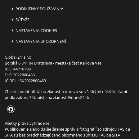
PODMIENKY POUŽÍVANIA
SÚŤAŽE
NASTAVENIA COOKIES
NASTAVENIA UPOZORNENÍ
Global 24, s.r.o.
Borská 6 841 04 Bratislava - mestská časť Karlova Ves
IČO: 44710798
DIČ: 2022800483
IČ DPH: SK2022800483
Chcete podať oficiálnu žiadosť o opravu so všetkými náležitosťami
podľa zákona? Napíšte na
ziadosti@dnes24.sk
Všetky práva vyhradené.
Publikovanie alebo ďalšie šírenie správ a fotografií zo zdrojov TASR a
SITA sú bez predchádzajúceho písomného súhlasu TASR a SITA