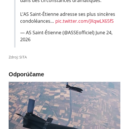
dans des circonstances dramatiques.
L’AS Saint-Étienne adresse ses plus sincères
condoléances…
pic.twitter.com/JXqwLX65fS
— AS Saint-Étienne (@ASSEofficiel)
June 24,
2026
Zdroj: SITA
Odporúčame