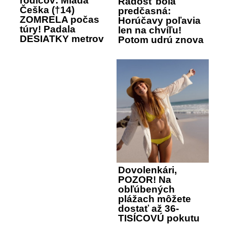
rodičov: Mladá
Radosť bola
Češka (†14)
predčasná:
ZOMRELA počas
Horúčavy poľavia
túry! Padala
len na chvíľu!
DESIATKY metrov
Potom udrú znova
Dovolenkári,
POZOR! Na
obľúbených
plážach môžete
dostať až 36-
TISÍCOVÚ pokutu