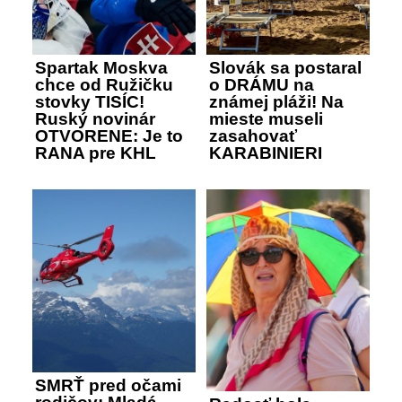
Spartak Moskva
Slovák sa postaral
chce od Ružičku
o DRÁMU na
stovky TISÍC!
známej pláži! Na
Ruský novinár
mieste museli
OTVORENE: Je to
zasahovať
RANA pre KHL
KARABINIERI
SMRŤ pred očami