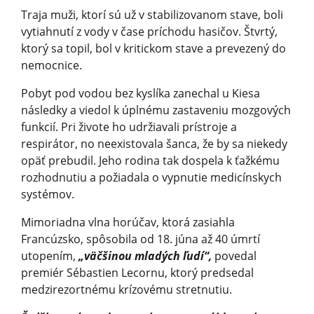
Traja muži, ktorí sú už v stabilizovanom stave, boli
vytiahnutí z vody v čase príchodu hasičov. Štvrtý,
ktorý sa topil, bol v kritickom stave a prevezený do
nemocnice.
Pobyt pod vodou bez kyslíka zanechal u Kiesa
následky a viedol k úplnému zastaveniu mozgových
funkcií. Pri živote ho udržiavali prístroje a
respirátor, no neexistovala šanca, že by sa niekedy
opäť prebudil. Jeho rodina tak dospela k ťažkému
rozhodnutiu a požiadala o vypnutie medicínskych
systémov.
Mimoriadna vlna horúčav, ktorá zasiahla
Francúzsko, spôsobila od 18. júna až 40 úmrtí
utopením,
„väčšinou mladých ľudí“,
povedal
premiér Sébastien Lecornu, ktorý predsedal
medzirezortnému krízovému stretnutiu.