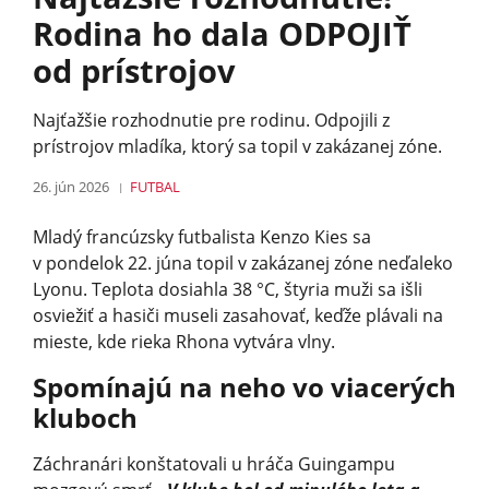
Rodina ho dala ODPOJIŤ
od prístrojov
Najťažšie rozhodnutie pre rodinu. Odpojili z
prístrojov mladíka, ktorý sa topil v zakázanej zóne.
26. jún 2026
FUTBAL
Mladý francúzsky futbalista Kenzo Kies sa
v pondelok 22. júna topil v zakázanej zóne neďaleko
Lyonu. Teplota dosiahla 38 °C, štyria muži sa išli
osviežiť a hasiči museli zasahovať, keďže plávali na
mieste, kde rieka Rhona vytvára vlny.
Spomínajú na neho vo viacerých
kluboch
Záchranári konštatovali u hráča Guingampu