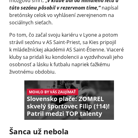
mozgovú smrť. „
V klube bol od minulého leta a
túto sezónu pôsobil v rezervnom tíme,“
napísal
bretónsky celok vo vyhlásení zverejnenom na
sociálnych sieťach.
Po tom, čo začal svoju kariéru v Lyone a potom
strávil sezónu v AS Saint-Priest, sa Kies pripojil
k mládežníckej akadémii AS Saint-Étienne. Viaceré
kluby sa pridali ku kondolencii a vyzdvihovali jeho
osobnosť a lásku k futbalu napriek ťažkému
životnému obdobiu.
MOHLO BY VÁS ZAUJÍMAŤ
Slovensko plače: ZOMREL
skvelý športovec Filip (†14)!
Patril medzi TOP talenty
Šanca už nebola