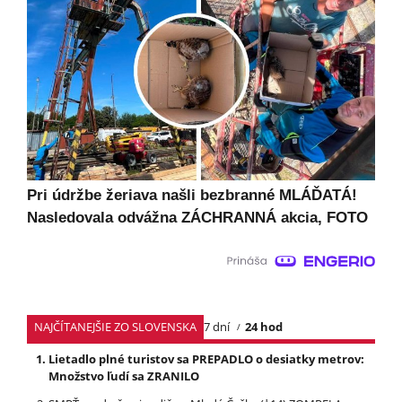
Pri údržbe žeriava našli bezbranné MLÁĎATÁ!
Nasledovala odvážna ZÁCHRANNÁ akcia, FOTO
NAJČÍTANEJŠIE ZO SLOVENSKA
7 dní
24 hod
Lietadlo plné turistov sa PREPADLO o desiatky metrov:
Množstvo ľudí sa ZRANILO