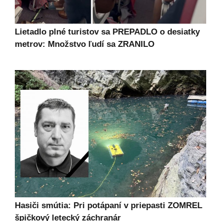
Lietadlo plné turistov sa PREPADLO o desiatky
metrov: Množstvo ľudí sa ZRANILO
Hasiči smútia: Pri potápaní v priepasti ZOMREL
špičkový letecký záchranár