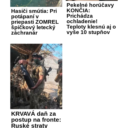
Pekelné horúčavy
KONČIA:
Hasiči smútia: Pri
Prichádza
potápaní v
ochladenie!
priepasti ZOMREL
Teploty klesnú aj o
špičkový letecký
vyše 10 stupňov
záchranár
KRVAVÁ daň za
postup na fronte:
Ruské straty