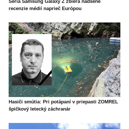
Séria Samsung Galaxy Z zbiera nadšené
recenzie médií naprieč Európou
Hasiči smútia: Pri potápaní v priepasti ZOMREL
špičkový letecký záchranár