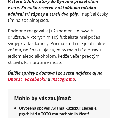
Victora Udaha, ktorý do Dynama prišiel vlani
v lete. Za našu rezervu v aktuálnom ročníku
odohral tri zápasy a streli dva góly,“
napísal český
tím na sociálnej sieti.
Podobne reagovali aj už spomenuté bývalé
družstvá, v ktorých mladý futbalista hral počas
svojej krátkej kariéry. Príčina smrti nie je oficiálne
známa, no špekuluje sa, že by malo ísť o otravu
jedlom alebo alkoholom, keďže večer predtým
strávil s kamarátmi v meste.
Ďalšie správy z domova i zo sveta nájdete aj na
Dnes24
,
Facebooku
a
Instagrame
.
Mohlo by vás zaujímať:
Otvorená spoveď Adama Ružičku: Liečenie,
psychiatri a TOTO mu zachránilo život!