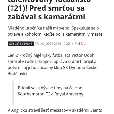
(†21)! Pred smrťou sa
zabával s kamarátmi
Mladého útočníka našli mŕtveho. Špekuluje sa o
otrave alkoholom, keďže bol s kamarátmi v meste.
27. máj 2026 2026 12:20
FUTBAL
Aktualizované
Len 21-ročný nigérijsky futbalista Victor Udoh
zomrel v rodnej krajine. Správu o úmrtí prijal a
potvrdil aj jeho súčasný klub SK Dynamo České
Budějovice.
Pridali sa aj bývalé tímy na čele so
Southampton FC a Royal Antverpy.
V Anglicku strávil šesť mesiacov v akadémii Saints