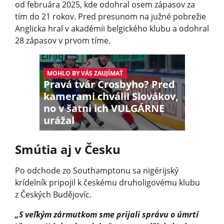
od februára 2025, kde odohral osem zápasov za
tím do 21 rokov. Pred presunom na južné pobrežie
Anglicka hral v akadémii belgického klubu a odohral
28 zápasov v prvom tíme.
MOHLO BY VÁS ZAUJÍMAŤ
Pravá tvár Crosbyho? Pred
kamerami chválil Slovákov,
no v šatni ich VULGÁRNE
urážal
Smútia aj v Česku
Po odchode zo Southamptonu sa nigérijský
krídelník pripojil k českému druholigovému klubu
z Českých Budějovíc.
„S veľkým zármutkom sme prijali správu o úmrtí