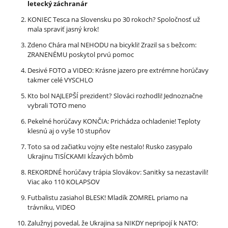
letecký záchranár
KONIEC Tesca na Slovensku po 30 rokoch? Spoločnosť už
mala spraviť jasný krok!
Zdeno Chára mal NEHODU na bicykli! Zrazil sa s bežcom:
ZRANENÉMU poskytol prvú pomoc
Desivé FOTO a VIDEO: Krásne jazero pre extrémne horúčavy
takmer celé VYSCHLO
Kto bol NAJLEPŠÍ prezident? Slováci rozhodli! Jednoznačne
vybrali TOTO meno
Pekelné horúčavy KONČIA: Prichádza ochladenie! Teploty
klesnú aj o vyše 10 stupňov
Toto sa od začiatku vojny ešte nestalo! Rusko zasypalo
Ukrajinu TISÍCKAMI kĺzavých bômb
REKORDNÉ horúčavy trápia Slovákov: Sanitky sa nezastavili!
Viac ako 110 KOLAPSOV
Futbalistu zasiahol BLESK! Mladík ZOMREL priamo na
trávniku, VIDEO
Zalužnyj povedal, že Ukrajina sa NIKDY nepripojí k NATO: