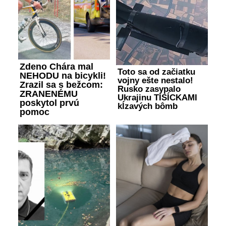
Zdeno Chára mal
Toto sa od začiatku
NEHODU na bicykli!
vojny ešte nestalo!
Zrazil sa s bežcom:
Rusko zasypalo
ZRANENÉMU
Ukrajinu TISÍCKAMI
poskytol prvú
kĺzavých bômb
pomoc