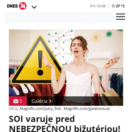
PO 10.08
27 °C
5
Galéria
Zdroj:
Magnific.com/juicy_fish
,
Magnific.com/garetsvisual
SOI varuje pred
NEBEZPEČNOU bižutériou!