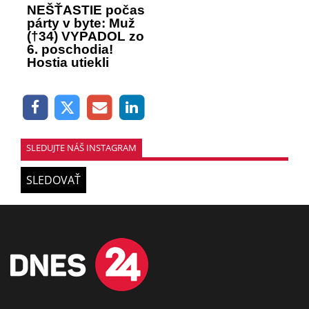
NEŠŤASTIE počas
párty v byte: Muž
(†34) VYPADOL zo
6. poschodia!
Hostia utiekli
SLEDUJTE NÁŠ INSTAGRAM
SLEDOVAŤ