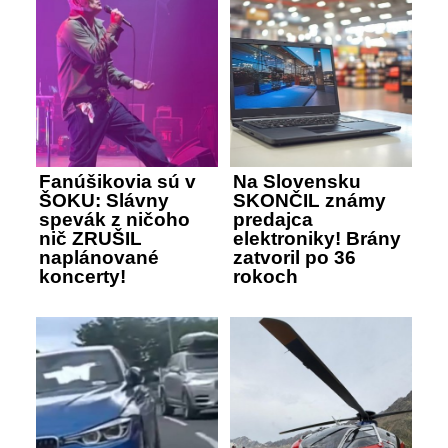
Fanúšikovia sú v
Na Slovensku
ŠOKU: Slávny
SKONČIL známy
spevák z ničoho
predajca
nič ZRUŠIL
elektroniky! Brány
naplánované
zatvoril po 36
koncerty!
rokoch