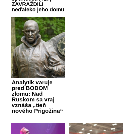
ZAVRAŽDILI
neďaleko jeho domu
Analytik varuje
pred BODOM
zlomu: Nad
Ruskom sa vraj
vznáša „tieň
nového Prigožina“