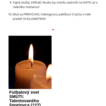
Tajné služby VARUJÚ: Rusko by mohlo zaútočiť na NATO už o
niekoľko mesiacov!
Muž sa PREPICHOL trekingovou paličkou! S tyčou v tele
prešiel 16 KILOMETROV
Futbalový svet
SMÚTI:
Talentovaného
športovca (†27)