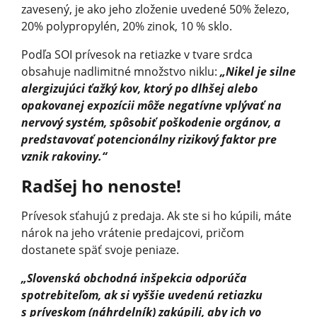
zavesený, je ako jeho zloženie uvedené 50% železo,
20% polypropylén, 20% zinok, 10 % sklo.
Podľa SOI prívesok na retiazke v tvare srdca
obsahuje nadlimitné množstvo niklu:
„Nikel je silne
alergizujúci ťažký kov, ktorý po dlhšej alebo
opakovanej expozícii môže negatívne vplývať na
nervový systém, spôsobiť poškodenie orgánov, a
predstavovať potencionálny rizikový faktor pre
vznik rakoviny.“
Radšej ho nenoste!
Prívesok sťahujú z predaja. Ak ste si ho kúpili, máte
nárok na jeho vrátenie predajcovi, pričom
dostanete späť svoje peniaze.
„Slovenská obchodná inšpekcia odporúča
spotrebiteľom, ak si vyššie uvedenú retiazku
s príveskom (náhrdelník) zakúpili, aby ich vo