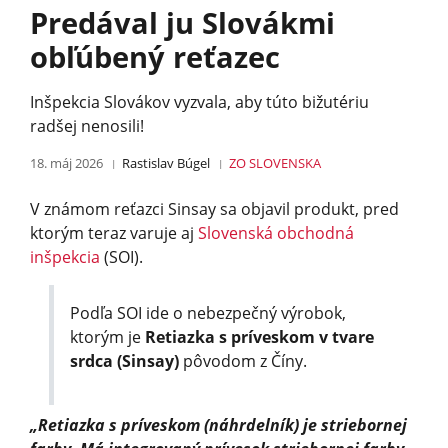
Predával ju Slovákmi
obľúbený reťazec
Inšpekcia Slovákov vyzvala, aby túto bižutériu
radšej nenosili!
18. máj 2026
Rastislav Búgel
ZO SLOVENSKA
V známom reťazci Sinsay sa objavil produkt, pred
ktorým teraz varuje aj
Slovenská obchodná
inšpekcia
(SOI).
Podľa SOI ide o nebezpečný výrobok,
ktorým je
Retiazka s príveskom v tvare
srdca (Sinsay)
pôvodom z Číny.
„Retiazka s príveskom (náhrdelník) je striebornej