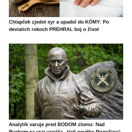
Chlapček zjedol syr a upadol do KÓMY: Po
deviatich rokoch PREHRAL boj o život
Analytik varuje pred BODOM zlomu: Nad
Ruskom sa vraj vznáša „tieň nového Prigožina“