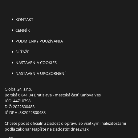
KONTAKT
CENNÍK
PODMIENKY POUŽÍVANIA
SÚŤAŽE
NASTAVENIA COOKIES
NASTAVENIA UPOZORNENÍ
Global 24, s.r.o.
Borská 6 841 04 Bratislava - mestská časť Karlova Ves
IČO: 44710798
DIČ: 2022800483
IČ DPH: SK2022800483
Chcete podať oficiálnu žiadosť o opravu so všetkými náležitosťami
podľa zákona? Napíšte na
ziadosti@dnes24.sk