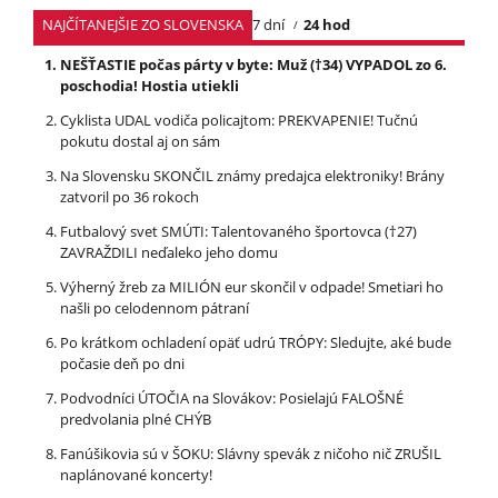
NAJČÍTANEJŠIE ZO SLOVENSKA
7 dní
24 hod
NEŠŤASTIE počas párty v byte: Muž (†34) VYPADOL zo 6.
poschodia! Hostia utiekli
Cyklista UDAL vodiča policajtom: PREKVAPENIE! Tučnú
pokutu dostal aj on sám
Na Slovensku SKONČIL známy predajca elektroniky! Brány
zatvoril po 36 rokoch
Futbalový svet SMÚTI: Talentovaného športovca (†27)
ZAVRAŽDILI neďaleko jeho domu
Výherný žreb za MILIÓN eur skončil v odpade! Smetiari ho
našli po celodennom pátraní
Po krátkom ochladení opäť udrú TRÓPY: Sledujte, aké bude
počasie deň po dni
Podvodníci ÚTOČIA na Slovákov: Posielajú FALOŠNÉ
predvolania plné CHÝB
Fanúšikovia sú v ŠOKU: Slávny spevák z ničoho nič ZRUŠIL
naplánované koncerty!