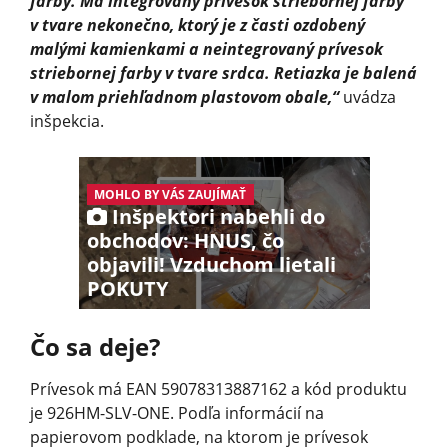
farby. Má integrovaný prívesok striebornej farby
v tvare nekonečno, ktorý je z časti ozdobený
malými kamienkami a neintegrovaný prívesok
striebornej farby v tvare srdca. Retiazka je balená
v malom priehľadnom plastovom obale,“
uvádza
inšpekcia.
MOHLO BY VÁS ZAUJÍMAŤ
Inšpektori nabehli do
obchodov: HNUS, čo
objavili! Vzduchom lietali
POKUTY
Čo sa deje?
Prívesok má EAN 59078313887162 a kód produktu
je 926HM-SLV-ONE. Podľa informácií na
papierovom podklade, na ktorom je prívesok