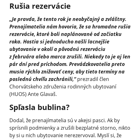
Rušia rezervácie
„Je pravda, že tento rok je neobyčajný a zvláštny.
Prenajímatelia nám hovoria, že sa hromadne rušia
rezervácie, ktoré boli naplánované od začiatku
roka. Hostia si jednoducho našli lacnejšie
ubytovanie v okolí a pôvodnú rezerváciu
z februára alebo marca zrušili. Niekedy to je aj len
pár dní pred príchodom. Prevádzkovatelia preto
musia rýchlo znižovať ceny, aby tieto termíny na
poslednú chvíľu zachránili,“
prezradil člen
Chorvátskeho združenia rodinných ubytovaní
(HUOS) Ante Glavaš.
Spľasla bublina?
Dodal, že prenajímatelia sú v akejsi pasci. Ak by
sprísnili podmienky a zrušili bezplatné storno, nikto
by si u nich ubytovanie nerezervoval. Myslí si, že