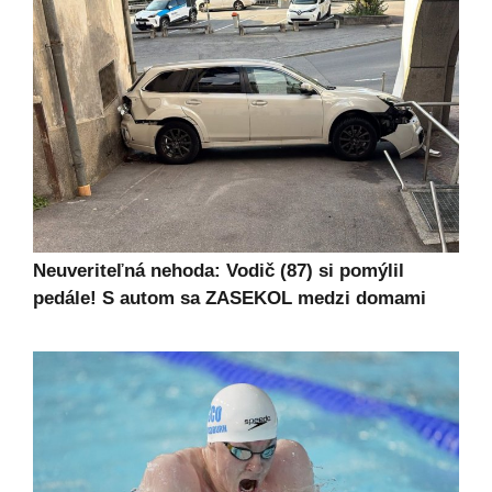
Neuveriteľná nehoda: Vodič (87) si pomýlil
pedále! S autom sa ZASEKOL medzi domami