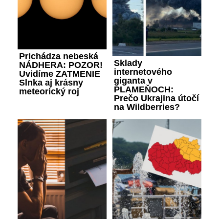
Prichádza nebeská
Sklady
NÁDHERA: POZOR!
internetového
Uvidíme ZATMENIE
giganta v
Slnka aj krásny
PLAMEŇOCH:
meteorický roj
Prečo Ukrajina útočí
na Wildberries?