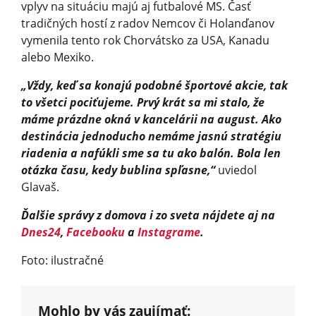
vplyv na situáciu majú aj futbalové MS. Časť
tradičných hostí z radov Nemcov či Holanďanov
vymenila tento rok Chorvátsko za USA, Kanadu
alebo Mexiko.
„Vždy, keď sa konajú podobné športové akcie, tak
to všetci pociťujeme. Prvý krát sa mi stalo, že
máme prázdne okná v kancelárii na august. Ako
destinácia jednoducho nemáme jasnú stratégiu
riadenia a nafúkli sme sa tu ako balón. Bola len
otázka času, kedy bublina spľasne,“
uviedol
Glavaš.
Ďalšie správy z domova i zo sveta nájdete aj na
Dnes24
,
Facebooku
a
Instagrame
.
Foto: ilustračné
Mohlo by vás zaujímať: