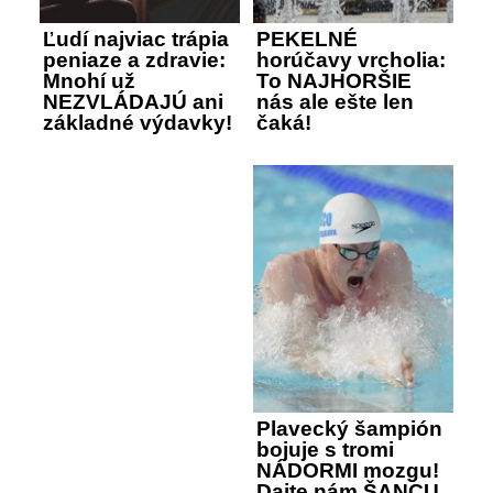
Ľudí najviac trápia
PEKELNÉ
peniaze a zdravie:
horúčavy vrcholia:
Mnohí už
To NAJHORŠIE
NEZVLÁDAJÚ ani
nás ale ešte len
základné výdavky!
čaká!
Plavecký šampión
bojuje s tromi
NÁDORMI mozgu!
Dajte nám ŠANCU