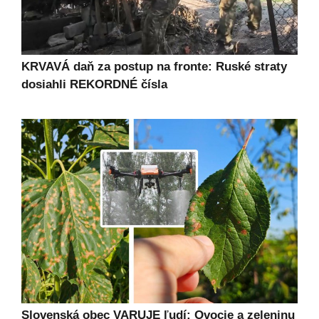
KRVAVÁ daň za postup na fronte: Ruské straty
dosiahli REKORDNÉ čísla
Slovenská obec VARUJE ľudí: Ovocie a zeleninu