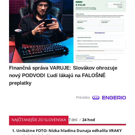
Finančná správa VARUJE: Slovákov ohrozuje
nový PODVOD! Ľudí lákajú na FALOŠNÉ
preplatky
NAJČÍTANEJŠIE ZO SLOVENSKA
7 dní
24 hod
Unikátne FOTO: Nízka hladina Dunaja odhalila VRAKY