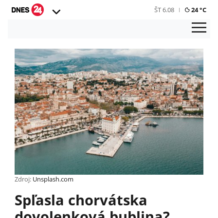
ŠT 6.08
24 °C
Zdroj:
Unsplash.com
Spľasla chorvátska
dovolenková bublina?