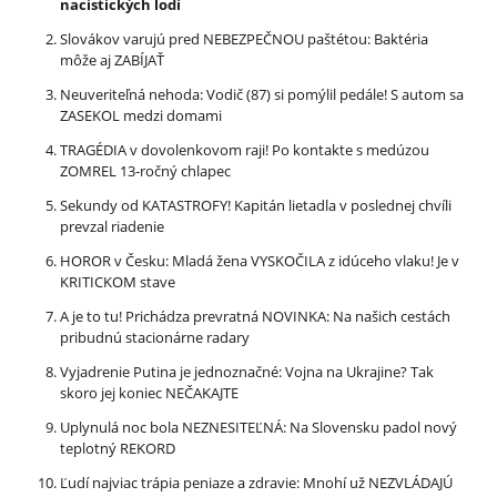
nacistických lodí
Slovákov varujú pred NEBEZPEČNOU paštétou: Baktéria
môže aj ZABÍJAŤ
Neuveriteľná nehoda: Vodič (87) si pomýlil pedále! S autom sa
ZASEKOL medzi domami
TRAGÉDIA v dovolenkovom raji! Po kontakte s medúzou
ZOMREL 13-ročný chlapec
Sekundy od KATASTROFY! Kapitán lietadla v poslednej chvíli
prevzal riadenie
HOROR v Česku: Mladá žena VYSKOČILA z idúceho vlaku! Je v
KRITICKOM stave
A je to tu! Prichádza prevratná NOVINKA: Na našich cestách
pribudnú stacionárne radary
Vyjadrenie Putina je jednoznačné: Vojna na Ukrajine? Tak
skoro jej koniec NEČAKAJTE
Uplynulá noc bola NEZNESITEĽNÁ: Na Slovensku padol nový
teplotný REKORD
Ľudí najviac trápia peniaze a zdravie: Mnohí už NEZVLÁDAJÚ