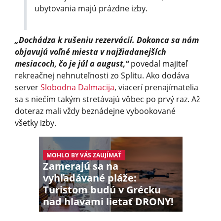
ubytovania majú prázdne izby.
„Dochádza k rušeniu rezervácií. Dokonca sa nám
objavujú voľné miesta v najžiadanejších
mesiacoch, čo je júl a august,“
povedal majiteľ
rekreačnej nehnuteľnosti zo Splitu. Ako dodáva
server
Slobodna Dalmacija
, viacerí prenajímatelia
sa s niečím takým stretávajú vôbec po prvý raz. Až
doteraz mali vždy beznádejne vybookované
všetky izby.
MOHLO BY VÁS ZAUJÍMAŤ
Zamerajú sa na
vyhľadávané pláže:
Turistom budú v Grécku
nad hlavami lietať DRONY!