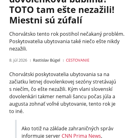
TOTO tam ešte nezažili!
Miestni sú zúfalí
Chorvátsko tento rok postihol nečakaný problém.
Poskytovatelia ubytovania také niečo ešte nikdy
nezažili.
8. júl 2026
Rastislav Búgel
CESTOVANIE
Chorvátski poskytovatelia ubytovania sa na
začiatku letnej dovolenkovej sezóny stretávajú
s niečím, čo ešte nezažili. Kým vlani slovenskí
dovolenkári takmer nemali šancu počas júla a
augusta zohnať voľné ubytovanie, tento rok je
to iné.
Ako totiž na základe zahraničných správ
informuje server
CNN Prima News
,