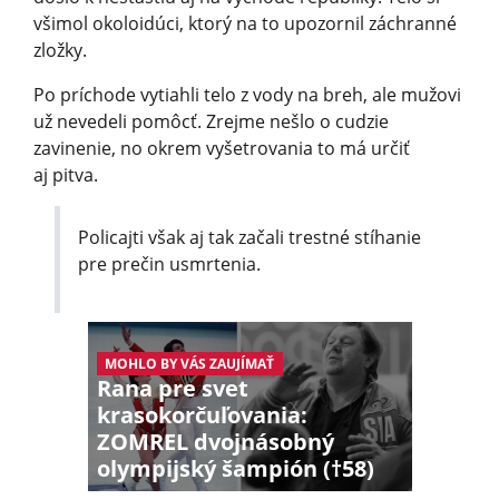
všimol okoloidúci, ktorý na to upozornil záchranné
zložky.
Po príchode vytiahli telo z vody na breh, ale mužovi
už nevedeli pomôcť. Zrejme nešlo o cudzie
zavinenie, no okrem vyšetrovania to má určiť
aj pitva.
Policajti však aj tak začali trestné stíhanie
pre prečin usmrtenia.
MOHLO BY VÁS ZAUJÍMAŤ
Rana pre svet
krasokorčuľovania:
ZOMREL dvojnásobný
olympijský šampión (†58)