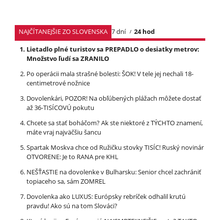
NAJČÍTANEJŠIE ZO SLOVENSKA
7 dní
24 hod
Lietadlo plné turistov sa PREPADLO o desiatky metrov:
Množstvo ľudí sa ZRANILO
Po operácii mala strašné bolesti: ŠOK! V tele jej nechali 18-
centimetrové nožnice
Dovolenkári, POZOR! Na obľúbených plážach môžete dostať
až 36-TISÍCOVÚ pokutu
Chcete sa stať boháčom? Ak ste niektoré z TÝCHTO znamení,
máte vraj najväčšiu šancu
Spartak Moskva chce od Ružičku stovky TISÍC! Ruský novinár
OTVORENE: Je to RANA pre KHL
NEŠŤASTIE na dovolenke v Bulharsku: Senior chcel zachrániť
topiaceho sa, sám ZOMREL
Dovolenka ako LUXUS: Európsky rebríček odhalil krutú
pravdu! Ako sú na tom Slováci?