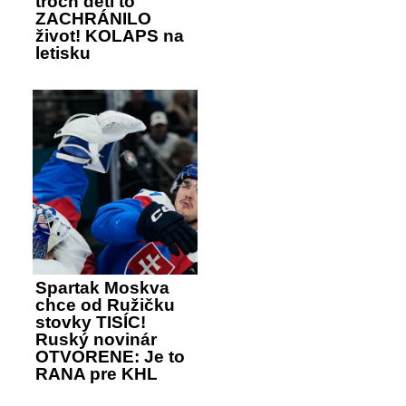
troch detí to
ZACHRÁNILO
život! KOLAPS na
letisku
Spartak Moskva
chce od Ružičku
stovky TISÍC!
Ruský novinár
OTVORENE: Je to
RANA pre KHL