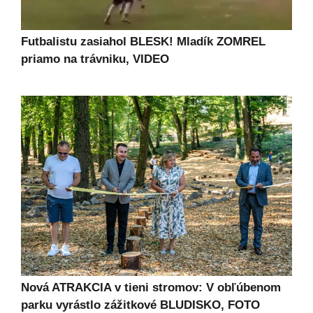
Futbalistu zasiahol BLESK! Mladík ZOMREL
priamo na trávniku, VIDEO
Nová ATRAKCIA v tieni stromov: V obľúbenom
parku vyrástlo zážitkové BLUDISKO, FOTO