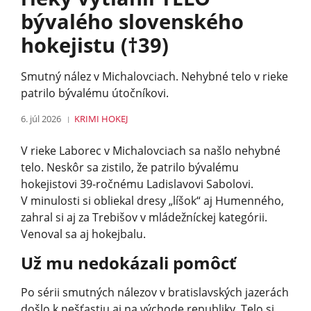
bývalého slovenského
hokejistu (†39)
Smutný nález v Michalovciach. Nehybné telo v rieke
patrilo bývalému útočníkovi.
6. júl 2026
KRIMI
HOKEJ
V rieke Laborec v Michalovciach sa našlo nehybné
telo. Neskôr sa zistilo, že patrilo bývalému
hokejistovi 39-ročnému Ladislavovi Sabolovi.
V minulosti si obliekal dresy „líšok“ aj Humenného,
zahral si aj za Trebišov v mládežníckej kategórii.
Venoval sa aj hokejbalu.
Už mu nedokázali pomôcť
Po sérii smutných nálezov v bratislavských jazerách
došlo k nešťastiu aj na východe republiky. Telo si