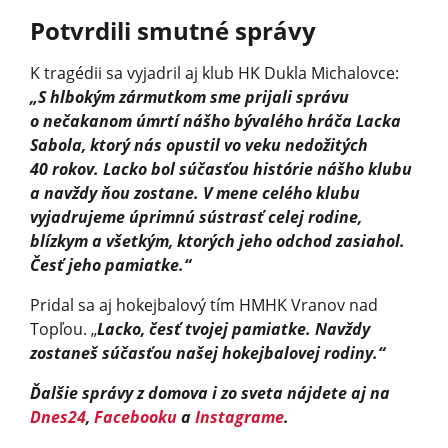
Potvrdili smutné správy
K tragédii sa vyjadril aj klub HK Dukla Michalovce:
„S hlbokým zármutkom sme prijali správu
o nečakanom úmrtí nášho bývalého hráča Lacka
Sabola, ktorý nás opustil vo veku nedožitých
40 rokov. Lacko bol súčasťou histórie nášho klubu
a navždy ňou zostane. V mene celého klubu
vyjadrujeme úprimnú sústrasť celej rodine,
blízkym a všetkým, ktorých jeho odchod zasiahol.
Česť jeho pamiatke.“
Pridal sa aj hokejbalový tím HMHK Vranov nad
Topľou. „
Lacko, česť tvojej pamiatke. Navždy
zostaneš súčasťou našej hokejbalovej rodiny.“
Ďalšie správy z domova i zo sveta nájdete aj na
Dnes24
,
Facebooku
a
Instagrame
.