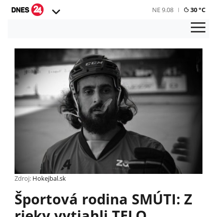
NE 9.08
30 °C
Zdroj:
Hokejbal.sk
Športová rodina SMÚTI: Z
rieky vytiahli TELO