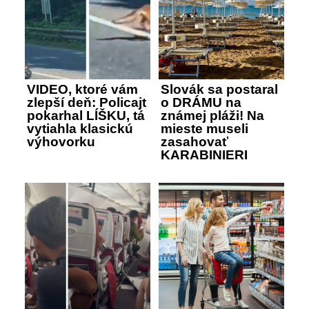
VIDEO, ktoré vám
Slovák sa postaral
zlepší deň: Policajt
o DRÁMU na
pokarhal LÍŠKU, tá
známej pláži! Na
vytiahla klasickú
mieste museli
výhovorku
zasahovať
KARABINIERI