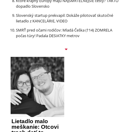
Ktoré krajiny Európy majú NAJSMRTEĽNEJŠIE cesty? TAKTO
dopadlo Slovensko
Slovenský startup prekvapil: Dokáže pilotovať skutočné
lietadlo z KANCELÁRIE, VIDEO
SMRŤ pred očami rodičov: Mladá Češka (†14) ZOMRELA
počas túry! Padala DESIATKY metrov
Lietadlo malo
meškanie: Otcovi