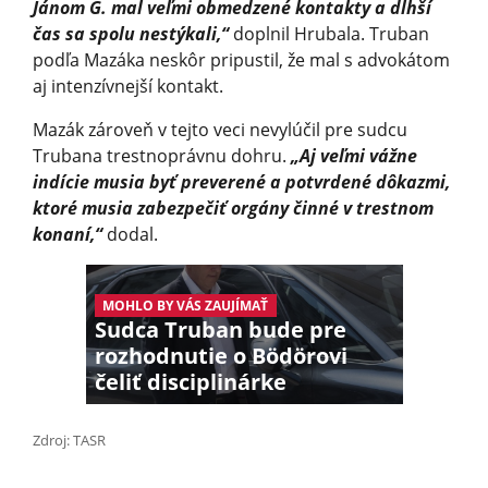
Jánom G. mal veľmi obmedzené kontakty a dlhší
čas sa spolu nestýkali,“
doplnil Hrubala. Truban
podľa Mazáka neskôr pripustil, že mal s advokátom
aj intenzívnejší kontakt.
Mazák zároveň v tejto veci nevylúčil pre sudcu
Trubana trestnoprávnu dohru.
„Aj veľmi vážne
indície musia byť preverené a potvrdené dôkazmi,
ktoré musia zabezpečiť orgány činné v trestnom
konaní,“
dodal.
MOHLO BY VÁS ZAUJÍMAŤ
Sudca Truban bude pre
rozhodnutie o Bödörovi
čeliť disciplinárke
Zdroj: TASR