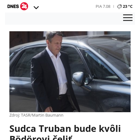
PIA 7.08
23 °C
Zdroj: TASR/Martin Baumann
Sudca Truban bude kvôli
Bödörovi čeliť