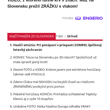
VIDEO, z ktorého tuhne krv v žilách: Muž na
Slovensku prežil ZRÁŽKU s vlakom!
NAJČÍTANEJŠIE ZO SLOVENSKA
7 dní
24 hod
Hasiči smútia: Pri potápaní v priepasti ZOMREL špičkový
letecký záchranár
KONIEC Tesca na Slovensku po 30 rokoch? Spoločnosť už
mala spraviť jasný krok!
Desivé FOTO a VIDEO: Krásne jazero pre extrémne horúčavy
takmer celé VYSCHLO
Zdeno Chára mal NEHODU na bicykli! Zrazil sa s bežcom:
ZRANENÉMU poskytol prvú pomoc
Pekelné horúčavy KONČIA: Prichádza ochladenie! Teploty
klesnú aj o vyše 10 stupňov
Unikátne FOTO: Nízka hladina Dunaja odhalila VRAKY