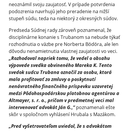
neoznámil svoju zaujatosť. V prípade potvrdenia
podozrenia navrhujú jeho preradenie na nižší
stupeň súdu, teda na niektorý z okresných súdov.
Predseda Súdnej rady zároveň poznamenal, že
disciplinárne konanie s Trubanom sa nebude týkať
rozhodnutia o väzbe pre Norberta Bödöra, ale len
dôvodu nenamietnutia vlastnej zaujatosti vo veci.
„Rozhodoval napriek tomu, že vedel o obsahu
výpovede svedka obvineného Mareka K. Tento
svedok sudcu Trubana označil za osobu, ktorá
mala profitovať zo zmluvy o poskytnutí
nenávratného finančného príspevku uzavretej
medzi Pôdohospodárskou platobnou agentúrou a
Altmayer, s. r. o., pričom v predmetnej veci mal
intervenovať advokát Ján G.,“
poznamenali ešte
skôr v spoločnom vyhlásení Hrubala s Mazákom.
„Pred vyšetrovateľom uviedol, že s advokátom