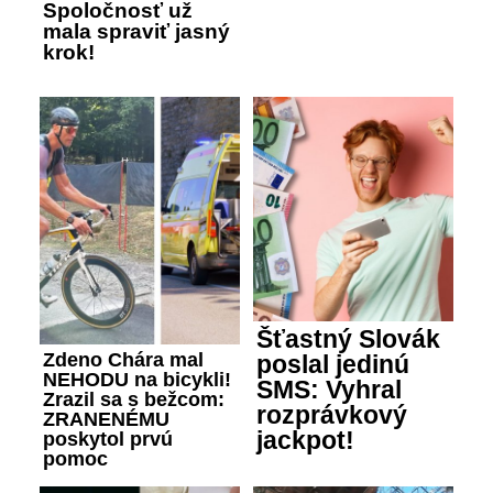
Spoločnosť už
mala spraviť jasný
krok!
Šťastný Slovák
Zdeno Chára mal
poslal jedinú
NEHODU na bicykli!
SMS: Vyhral
Zrazil sa s bežcom:
rozprávkový
ZRANENÉMU
jackpot!
poskytol prvú
pomoc