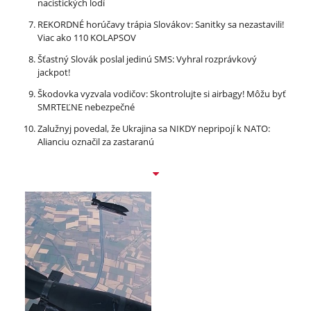
nacistických lodí
REKORDNÉ horúčavy trápia Slovákov: Sanitky sa nezastavili!
Viac ako 110 KOLAPSOV
Šťastný Slovák poslal jedinú SMS: Vyhral rozprávkový
jackpot!
Škodovka vyzvala vodičov: Skontrolujte si airbagy! Môžu byť
SMRTEĽNE nebezpečné
Zalužnyj povedal, že Ukrajina sa NIKDY nepripojí k NATO:
Alianciu označil za zastaranú