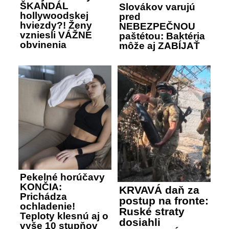
ŠKANDÁL
Slovákov varujú
hollywoodskej
pred
hviezdy?! Ženy
NEBEZPEČNOU
vzniesli VÁŽNE
paštétou: Baktéria
obvinenia
môže aj ZABÍJAŤ
Pekelné horúčavy
KONČIA:
KRVAVÁ daň za
Prichádza
postup na fronte:
ochladenie!
Ruské straty
Teploty klesnú aj o
dosiahli
vyše 10 stupňov