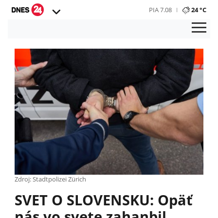
PIA 7.08
24 °C
Zdroj: Stadtpolizei Zürich
SVET O SLOVENSKU: Opäť
nás vo svete zahanbil