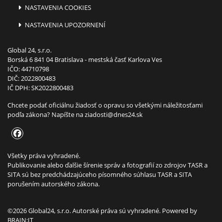
NASTAVENIA COOKIES
NASTAVENIA UPOZORNENÍ
Global 24, s.r.o.
Borská 6 841 04 Bratislava - mestská časť Karlova Ves
IČO: 44710798
DIČ: 2022800483
IČ DPH: SK2022800483
Chcete podať oficiálnu žiadosť o opravu so všetkými náležitosťami
podľa zákona? Napíšte na
ziadosti@dnes24.sk
Všetky práva vyhradené.
Publikovanie alebo ďalšie šírenie správ a fotografií zo zdrojov TASR a
SITA sú bez predchádzajúceho písomného súhlasu TASR a SITA
porušením autorského zákona.
©2026 Global24, s.r.o. Autorské práva sú vyhradené. Powered by
BRAIN:IT