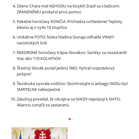
Zdeno Chára mal NEHODU na bicykli! Zrazil sa s bežcom:
ZRANENÉMU poskytol prvú pomoc
Pekelné horúčavy KONČIA: Prichádza ochladenie! Teploty
klesnú aj o vyše 10 stupňov
Unikátne FOTO: Nízka hladina Dunaja odhalila VRAKY
nacistických lodí
REKORDNÉ horúčavy trápia Slovákov: Sanitky sa nezastavili!
Viac ako 110 KOLAPSOV
Šťastný Slovák poslal jedinú SMS: Vyhral rozprávkový
jackpot!
Škodovka vyzvala vodičov: Skontrolujte si airbagy! Môžu byť
SMRTEĽNE nebezpečné
Zalužnyj povedal, že Ukrajina sa NIKDY nepripojí k NATO:
Alianciu označil za zastaranú