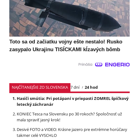
Toto sa od začiatku vojny ešte nestalo! Rusko
zasypalo Ukrajinu TISÍCKAMI kĺzavých bômb
NAJČÍTANEJŠIE ZO SLOVENSKA
7 dní
24 hod
Hasiči smútia: Pri potápaní v priepasti ZOMREL špičkový
letecký záchranár
KONIEC Tesca na Slovensku po 30 rokoch? Spoločnosť už
mala spraviť jasný krok!
Desivé FOTO a VIDEO: Krásne jazero pre extrémne horúčavy
takmer celé VYSCHLO