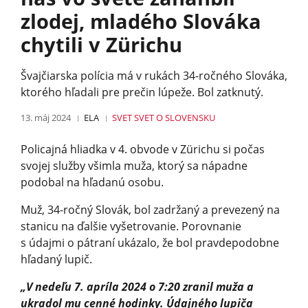
zlodej, mladého Slováka
chytili v Zürichu
Švajčiarska polícia má v rukách 34-ročného Slováka,
ktorého hľadali pre prečin lúpeže. Bol zatknutý.
13. máj 2024
ELA
SVET
SVET O SLOVENSKU
Policajná hliadka v 4. obvode v Zürichu si počas
svojej služby všimla muža, ktorý sa nápadne
podobal na hľadanú osobu.
Muž, 34-ročný Slovák, bol zadržaný a prevezený na
stanicu na ďalšie vyšetrovanie. Porovnanie
s údajmi o pátraní ukázalo, že bol pravdepodobne
hľadaný lupič.
„V nedeľu 7. apríla 2024 o 7:20 zranil muža a
ukradol mu cenné hodinky. Údajného lupiča