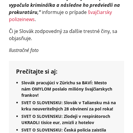
vypočula kriminálka a následne ho predviedli na
prokuratúru,“
informuje o prípade
švajčiarsky
polizeinews
.
Či je Slovák zodpovedný za ďalšie trestné činy, sa
objasňuje.
Ilustračné foto
Prečítajte si aj:
Slovák pracujúci v Zürichu sa BAVÍ: Mesto
nám OMYLOM poslalo milióny švajčiarskych
frankov!
SVET O SLOVENSKU: Slovák v Taliansku má na
krku neuveriteľných 28 obvinení za pol roka!
SVET O SLOVENSKU: Zlodeji v respirátoroch
UKRADLI tisíce eur, zmizli z hotelov
SVET O SLOVENSKU: Česká polícia zaistila