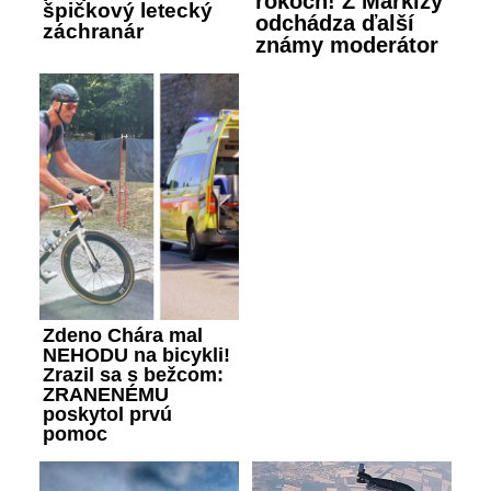
rokoch! Z Markízy
špičkový letecký
odchádza ďalší
záchranár
známy moderátor
Zdeno Chára mal
NEHODU na bicykli!
Zrazil sa s bežcom:
ZRANENÉMU
poskytol prvú
pomoc