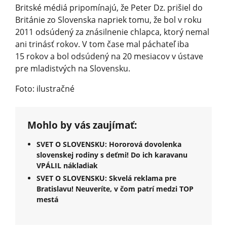
Britské médiá pripomínajú, že Peter Dz. prišiel do
Británie zo Slovenska napriek tomu, že bol v roku
2011 odsúdený za znásilnenie chlapca, ktorý nemal
ani trinásť rokov. V tom čase mal páchateľ iba
15 rokov a bol odsúdený na 20 mesiacov v ústave
pre mladistvých na Slovensku.
Foto: ilustračné
Mohlo by vás zaujímať:
SVET O SLOVENSKU: Hororová dovolenka
slovenskej rodiny s deťmi! Do ich karavanu
VPÁLIL nákladiak
SVET O SLOVENSKU: Skvelá reklama pre
Bratislavu! Neuveríte, v čom patrí medzi TOP
mestá