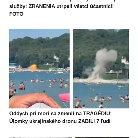
služby: ZRANENIA utrpeli všetci účastníci!
FOTO
Oddych pri mori sa zmenil na TRAGÉDIU:
Úlomky ukrajinského dronu ZABILI 7 ľudí