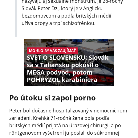
nazývajú aj sexuálne monštrum, je 28-ročný
Slovák Peter Dz., ktorý je v Anglicku
bezdomovcom a podľa britských médií
užíva drogy a trpí schizofréniou.
MOHLO BY VÁS ZAUJÍMAŤ
SVET O SLOVENSKU: Slovák
sa v Taliansku pokúsil o
MEGA podvod, potom
POHRYZOL karabiniera
Po útoku si zapol porno
Peter bol dočasne hospitalizovaný v nemocničnom
zariadení. Krehká 71-ročná žena bola podľa
britských médií prijatá na úrazovej chirurgii a po
röntgenovom vyšetrení ju poslali do súkromnej