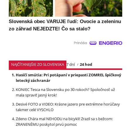
Slovenská obec VARUJE ľudí: Ovocie a zeleninu
zo záhrad NEJEDZTE! Čo sa stalo?
NAJČÍTANEJŠIE ZO SLOVENSKA
7 dní
24 hod
Hasiči smútia: Pri potápaní v priepasti ZOMREL špičkový
letecký záchranár
KONIEC Tesca na Slovensku po 30 rokoch? Spoločnosť už
mala spraviť jasný krok!
Desivé FOTO a VIDEO: Krásne jazero pre extrémne horúčavy
takmer celé VYSCHLO
Zdeno Chára mal NEHODU na bicykli! Zrazil sa s bežcom:
ZRANENÉMU poskytol prvú pomoc