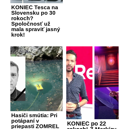
KONIEC Tesca na
Slovensku po 30
rokoch?
Spoločnosť už
mala spraviť jasný
krok!
Hasiči smútia: Pri
potápaní v
KONIEC po 22
priepasti ZOMREL