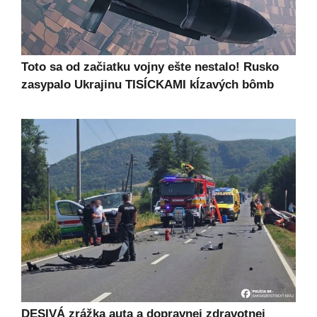
Toto sa od začiatku vojny ešte nestalo! Rusko
zasypalo Ukrajinu TISÍCKAMI kĺzavých bômb
DESIVÁ zrážka auta a dopravnej zdravotnej