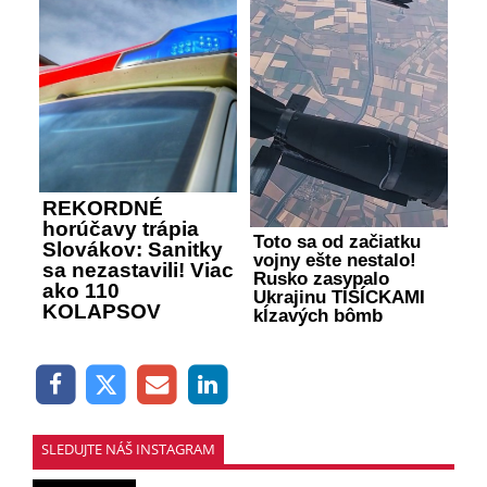
REKORDNÉ
horúčavy trápia
Toto sa od začiatku
Slovákov: Sanitky
vojny ešte nestalo!
sa nezastavili! Viac
Rusko zasypalo
ako 110
Ukrajinu TISÍCKAMI
KOLAPSOV
kĺzavých bômb
SLEDUJTE NÁŠ INSTAGRAM