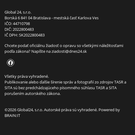
Global 24, s.r.o.
Borská 6 841 04 Bratislava - mestská časť Karlova Ves
IČO: 44710798
DIČ: 2022800483
IČ DPH: SK2022800483
Chcete podať oficiálnu žiadosť o opravu so všetkými náležitosťami
podľa zákona? Napíšte na
ziadosti@dnes24.sk
Všetky práva vyhradené.
Publikovanie alebo ďalšie šírenie správ a fotografií zo zdrojov TASR a
SITA sú bez predchádzajúceho písomného súhlasu TASR a SITA
porušením autorského zákona.
©2026 Global24, s.r.o. Autorské práva sú vyhradené. Powered by
BRAIN:IT