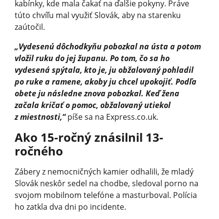
kabínky, kde mala čakať na ďalšie pokyny. Práve
túto chvíľu mal využiť Slovák, aby na starenku
zaútočil.
„Vydesenú dôchodkyňu pobozkal na ústa a potom
vložil ruku do jej županu. Po tom, čo sa ho
vydesená spýtala, kto je, ju obžalovaný pohladil
po ruke a ramene, akoby ju chcel upokojiť. Podľa
obete ju následne znova pobozkal. Keď žena
začala kričať o pomoc, obžalovaný utiekol
z miestnosti,“
píše sa na Express.co.uk.
Ako 15-ročný znásilnil 13-
ročného
Zábery z nemocničných kamier odhalili, že mladý
Slovák neskôr sedel na chodbe, sledoval porno na
svojom mobilnom telefóne a masturboval. Polícia
ho zatkla dva dni po incidente.