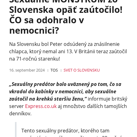
Slovenska opäť zaútočilo!
ČO sa odohralo v
nemocnici?
Na Slovensku bol Peter odsúdený za znásilnenie
chlapca, ktorý nemal ani 13. V Británii teraz zaútočil
na 71-ročnú starenku!
16. september 2024
TOS
SVET O SLOVENSKU
„Sexuálny predátor bolo uväznený po tom, čo sa
vkradol do kabínky v nemocnici, aby sexuálne
zaútočil na krehkú staršiu ženu,“
informuje britský
server
Express.co.uk
aj množstvo ďalších tamojších
denníkov.
Tento sexuálny predátor, ktorého tam