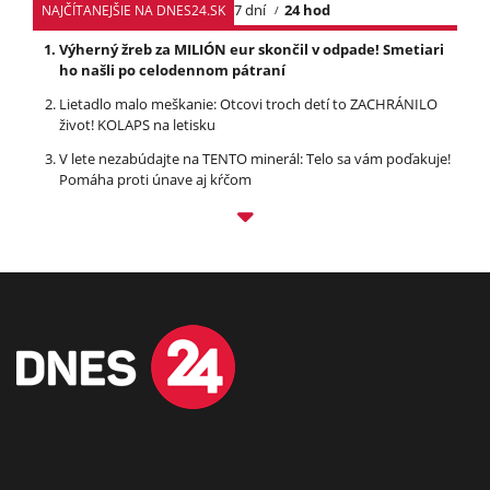
7 dní
24 hod
NAJČÍTANEJŠIE NA DNES24.SK
Výherný žreb za MILIÓN eur skončil v odpade! Smetiari
ho našli po celodennom pátraní
Lietadlo malo meškanie: Otcovi troch detí to ZACHRÁNILO
život! KOLAPS na letisku
V lete nezabúdajte na TENTO minerál: Telo sa vám poďakuje!
Pomáha proti únave aj kŕčom