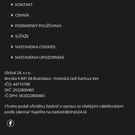
KONTAKT
CENNÍK
PODMIENKY POUŽÍVANIA
SÚŤAŽE
NASTAVENIA COOKIES
NASTAVENIA UPOZORNENÍ
Global 24, s.r.o.
Borská 6 841 04 Bratislava - mestská časť Karlova Ves
IČO: 44710798
DIČ: 2022800483
IČ DPH: SK2022800483
Chcete podať oficiálnu žiadosť o opravu so všetkými náležitosťami
podľa zákona? Napíšte na
ziadosti@dnes24.sk