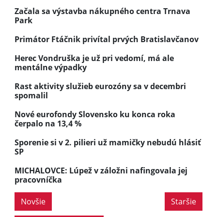
Začala sa výstavba nákupného centra Trnava
Park
Primátor Ftáčnik privítal prvých Bratislavčanov
Herec Vondruška je už pri vedomí, má ale
mentálne výpadky
Rast aktivity služieb eurozóny sa v decembri
spomalil
Nové eurofondy Slovensko ku konca roka
čerpalo na 13,4 %
Sporenie si v 2. pilieri už mamičky nebudú hlásiť
SP
MICHALOVCE: Lúpež v záložni nafingovala jej
pracovníčka
Novšie
Staršie