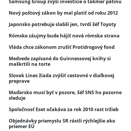
Samsung Group zvýši investície o takmer pätinu
Nový poštový zákon by mal platiť od roku 2012
Japonsko potrebuje slabší jen, tvrdí šéf Toyoty
Rómske záujmy bude hájiť nová rómska strana
Vláda chce zákonom zrušiť Protidrogový fond
Medvede zapísané do Guinnessovej knihy si
maškrtili na torte
Slovak Lines žiada zvýšiť cestovné v diaľkovej
preprave
Maďarsko musí byť v pozore, šéf SNS ho pozorne
sleduje
Spoločnosť Eset očakáva za rok 2010 rast tržieb
Objednávky priemyslu SR rástli rýchlejšie ako
priemer EÚ