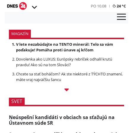
PO 10.08
24 °C
MAGAZÍN
V lete nezabúdajte na TENTO minerál: Telo sa vám
poďakuje! Pomáha proti únave aj kŕčom
Dovolenka ako LUXUS: Európsky rebríček odhalil krutú
pravdu! Ako sú na tom Slováci?
Chcete sa stať boháčom? Ak ste niektoré z TÝCHTO znamení,
máte vraj najväčšiu šancu
SVET
Neúspešní kandidáti v obciach sa sťažujú na
Ústavnom súde SR