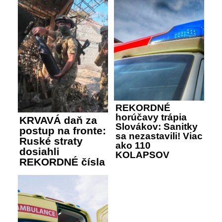
REKORDNÉ
horúčavy trápia
KRVAVÁ daň za
Slovákov: Sanitky
postup na fronte:
sa nezastavili! Viac
Ruské straty
ako 110
dosiahli
KOLAPSOV
REKORDNÉ čísla