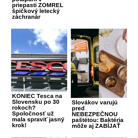
priepasti ZOMREL
špičkový letecký
záchranár
KONIEC Tesca na
Slovensku po 30
Slovákov varujú
rokoch?
pred
Spoločnosť už
NEBEZPEČNOU
mala spraviť jasný
paštétou: Baktéria
krok!
môže aj ZABÍJAŤ