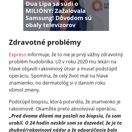
Dua Lipa sa súdi o
MILIÓNY: Zažalovala
Samsung! Dôvodom sú
obaly televízorov
Zdravotné problémy
Express
informuje, že to nie je prvý vážny zdravotný
problém hudobníka. Už v roku 2020 mu lekári na
hlave objavili rakovinový útvar a musel podstúpiť
operáciu. Spomína, že celý život mal na hlave
znamienko, no dermatológ si v danom roku
všimol zmeny.
Podstúpil biopsiu, ktorá potvrdila, že znamienko je
rakovinové. Okamžite preto absolvoval operáciu.
„Pred dvoma dňami ma poslali na biopsiu, čo som
urobil. O 24 hodín neskôr som sa dozvedel, že je to
zhubný/rakovinový nádor a že odporúčanie bolo