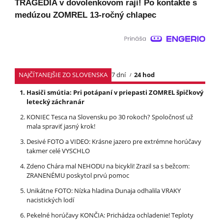
TRAGÉDIA v dovolenkovom raji! Po kontakte s
medúzou ZOMREL 13-ročný chlapec
NAJČÍTANEJŠIE ZO SLOVENSKA
7 dní
24 hod
Hasiči smútia: Pri potápaní v priepasti ZOMREL špičkový
letecký záchranár
KONIEC Tesca na Slovensku po 30 rokoch? Spoločnosť už
mala spraviť jasný krok!
Desivé FOTO a VIDEO: Krásne jazero pre extrémne horúčavy
takmer celé VYSCHLO
Zdeno Chára mal NEHODU na bicykli! Zrazil sa s bežcom:
ZRANENÉMU poskytol prvú pomoc
Unikátne FOTO: Nízka hladina Dunaja odhalila VRAKY
nacistických lodí
Pekelné horúčavy KONČIA: Prichádza ochladenie! Teploty