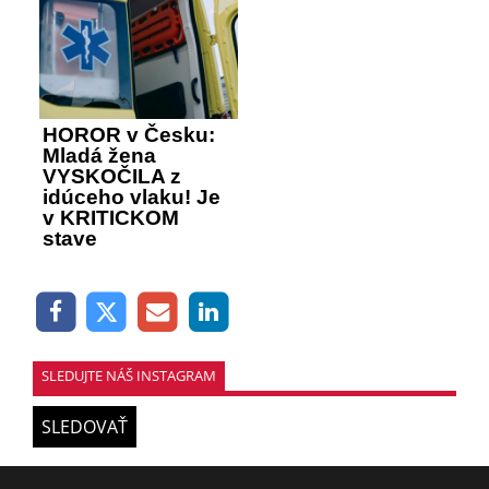
HOROR v Česku:
Mladá žena
VYSKOČILA z
idúceho vlaku! Je
v KRITICKOM
stave
SLEDUJTE NÁŠ INSTAGRAM
SLEDOVAŤ