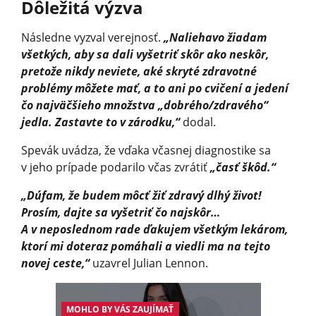
Dôležitá výzva
Následne vyzval verejnosť.
„Naliehavo žiadam
všetkých, aby sa dali vyšetriť skôr ako neskôr,
pretože nikdy neviete, aké skryté zdravotné
problémy môžete mať, a to ani po cvičení a jedení
čo najväčšieho množstva „dobrého/zdravého“
jedla. Zastavte to v zárodku,“
dodal.
Spevák uvádza, že vďaka včasnej diagnostike sa
v jeho prípade podarilo včas zvrátiť
„časť škôd.“
„Dúfam, že budem môcť žiť zdravý dlhý život!
Prosím, dajte sa vyšetriť čo najskôr…
A v neposlednom rade ďakujem všetkým lekárom,
ktorí mi doteraz pomáhali a viedli ma na tejto
novej ceste,“
uzavrel Julian Lennon.
MOHLO BY VÁS ZAUJÍMAŤ