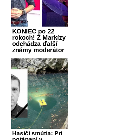
KONIEC po 22
rokoch! Z Markízy
odchádza ďalší
známy moderátor
Hasiči smútia: Pri
potápaní v