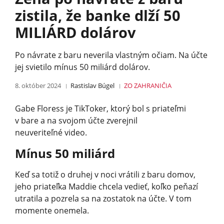
zistila, že banke dlží 50
MILIÁRD dolárov
Po návrate z baru neverila vlastným očiam. Na účte
jej svietilo mínus 50 miliárd dolárov.
8. október 2024
Rastislav Búgel
ZO ZAHRANIČIA
Gabe Floress je TikToker, ktorý bol s priateľmi
v bare a na svojom účte zverejnil
neuveriteľné video.
Mínus 50 miliárd
Keď sa totiž o druhej v noci vrátili z baru domov,
jeho priateľka Maddie chcela vedieť, koľko peňazí
utratila a pozrela sa na zostatok na účte. V tom
momente onemela.