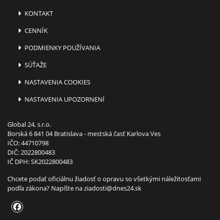
KONTAKT
CENNÍK
PODMIENKY POUŽÍVANIA
SÚŤAŽE
NASTAVENIA COOKIES
NASTAVENIA UPOZORNENÍ
Global 24, s.r.o.
Borská 6 841 04 Bratislava - mestská časť Karlova Ves
IČO: 44710798
DIČ: 2022800483
IČ DPH: SK2022800483
Chcete podať oficiálnu žiadosť o opravu so všetkými náležitosťami
podľa zákona? Napíšte na
ziadosti@dnes24.sk