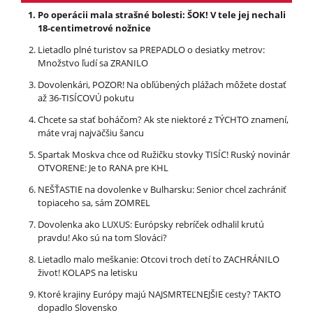
Po operácii mala strašné bolesti: ŠOK! V tele jej nechali
18-centimetrové nožnice
Lietadlo plné turistov sa PREPADLO o desiatky metrov:
Množstvo ľudí sa ZRANILO
Dovolenkári, POZOR! Na obľúbených plážach môžete dostať
až 36-TISÍCOVÚ pokutu
Chcete sa stať boháčom? Ak ste niektoré z TÝCHTO znamení,
máte vraj najväčšiu šancu
Spartak Moskva chce od Ružičku stovky TISÍC! Ruský novinár
OTVORENE: Je to RANA pre KHL
NEŠŤASTIE na dovolenke v Bulharsku: Senior chcel zachrániť
topiaceho sa, sám ZOMREL
Dovolenka ako LUXUS: Európsky rebríček odhalil krutú
pravdu! Ako sú na tom Slováci?
Lietadlo malo meškanie: Otcovi troch detí to ZACHRÁNILO
život! KOLAPS na letisku
Ktoré krajiny Európy majú NAJSMRTEĽNEJŠIE cesty? TAKTO
dopadlo Slovensko