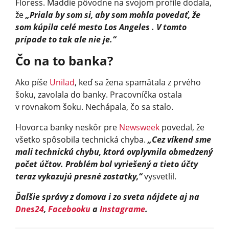
Floress. Maddie pôvodne na svojom profile dodala,
že
„Priala by som si, aby som mohla povedať, že
som kúpila celé mesto Los Angeles . V tomto
prípade to tak ale nie je.“
Čo na to banka?
Ako píše
Unilad
, keď sa žena spamätala z prvého
šoku, zavolala do banky. Pracovníčka ostala
v rovnakom šoku. Nechápala, čo sa stalo.
Hovorca banky neskôr pre
Newsweek
povedal, že
všetko spôsobila technická chyba.
„Cez víkend sme
mali technickú chybu, ktorá ovplyvnila obmedzený
počet účtov. Problém bol vyriešený a tieto účty
teraz vykazujú presné zostatky,“
vysvetlil.
Ďalšie správy z domova i zo sveta nájdete aj na
Dnes24
,
Facebooku
a
Instagrame
.