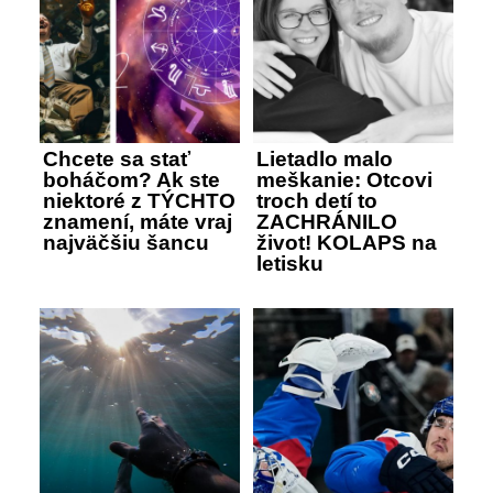
Chcete sa stať
Lietadlo malo
boháčom? Ak ste
meškanie: Otcovi
niektoré z TÝCHTO
troch detí to
znamení, máte vraj
ZACHRÁNILO
najväčšiu šancu
život! KOLAPS na
letisku