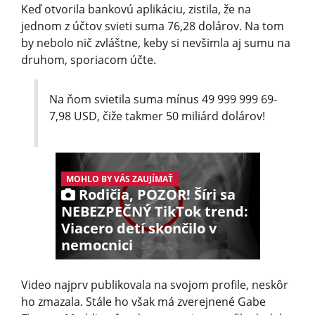
Keď otvorila bankovú aplikáciu, zistila, že na
jednom z účtov svieti suma 76,28 dolárov. Na tom
by nebolo nič zvláštne, keby si nevšimla aj sumu na
druhom, sporiacom účte.
Na ňom svietila suma mínus 49 999 999 69­
7,98 USD, čiže takmer 50 miliárd dolárov!
MOHLO BY VÁS ZAUJÍMAŤ
Rodičia, POZOR! Šíri sa
NEBEZPEČNÝ TikTok trend:
Viacero detí skončilo v
nemocnici
Video najprv publikovala na svojom profile, neskôr
ho zmazala. Stále ho však má zverejnené Gabe