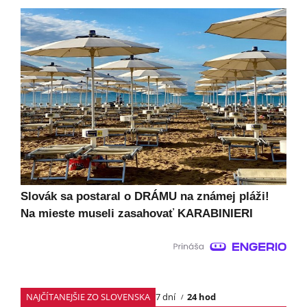
Slovák sa postaral o DRÁMU na známej pláži!
Na mieste museli zasahovať KARABINIERI
NAJČÍTANEJŠIE ZO SLOVENSKA
7 dní
24 hod