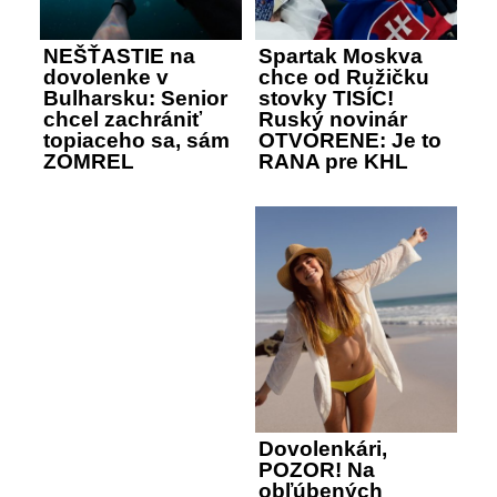
NEŠŤASTIE na
Spartak Moskva
dovolenke v
chce od Ružičku
Bulharsku: Senior
stovky TISÍC!
chcel zachrániť
Ruský novinár
topiaceho sa, sám
OTVORENE: Je to
ZOMREL
RANA pre KHL
Dovolenkári,
POZOR! Na
obľúbených