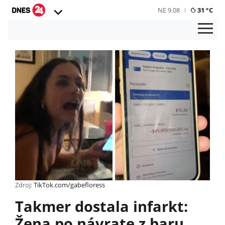
NE 9.08
31 °C
Zdroj:
TikTok.com/gabefloress
Takmer dostala infarkt:
Žena po návrate z baru