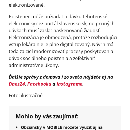
elektronizované.
Poistenec môže požiadať o dávku tehotenské
elektronicky cez portál slovensko.sk, no pri iných
dávkach musí zaslať naskenovanú žiadosť.
Elektronizácia je obmedzená, pretože rozhodujúci
vstup lekára nie je plne digitalizovaný. Návrh má
teda za cieľ modernizovať procesy poskytovania
dávok sociálneho poistenia a zefektívniť
administratív­ne úkony.
Ďalšie správy z domova i zo sveta nájdete aj na
Dnes24
,
Facebooku
a
Instagrame
.
Foto: ilustračné
Mohlo by vás zaujímať:
Občiansky v MOBILE môžete využiť aj na