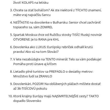
život! KOLAPS na letisku
Chcete sa stať boháčom? Ak ste niektoré z TÝCHTO znamení,
máte vraj najväčšiu šancu
NEŠŤASTIE na dovolenke v Bulharsku: Senior chcel zachrániť
topiaceho sa, sám ZOMREL
Spartak Moskva chce od Ružičku stovky TISÍC! Ruský novinár
OTVORENE: Je to RANA pre KHL
Dovolenka ako LUXUS: Európsky rebríček odhalil krutú
pravdu! Ako sú na tom Slováci?
V lete nezabúdajte na TENTO minerál: Telo sa vám poďakuje!
Pomáha proti únave aj kŕčom
Lietadlo plné turistov sa PREPADLO o desiatky metrov:
Množstvo ľudí sa ZRANILO
Dovolenkári, POZOR! Na obľúbených plážach môžete dostať
až 36-TISÍCOVÚ pokutu
Ktoré krajiny Európy majú NAJSMRTEĽNEJŠIE cesty? TAKTO
dopadlo Slovensko