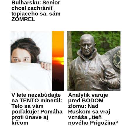
Bulharsku: Senior
chcel zachrániť
topiaceho sa, sám
ZOMREL
V lete nezabúdajte
Analytik varuje
na TENTO minerál:
pred BODOM
Telo sa vám
zlomu: Nad
poďakuje! Pomáha
Ruskom sa vraj
proti únave aj
vznáša „tieň
kŕčom
nového Prigožina“