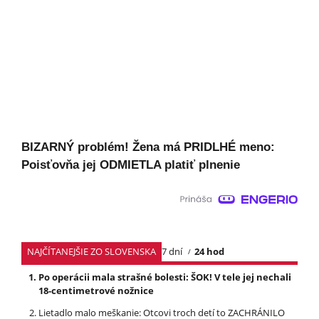
BIZARNÝ problém! Žena má PRIDLHÉ meno:
Poisťovňa jej ODMIETLA platiť plnenie
NAJČÍTANEJŠIE ZO SLOVENSKA
7 dní
24 hod
Po operácii mala strašné bolesti: ŠOK! V tele jej nechali
18-centimetrové nožnice
Lietadlo malo meškanie: Otcovi troch detí to ZACHRÁNILO