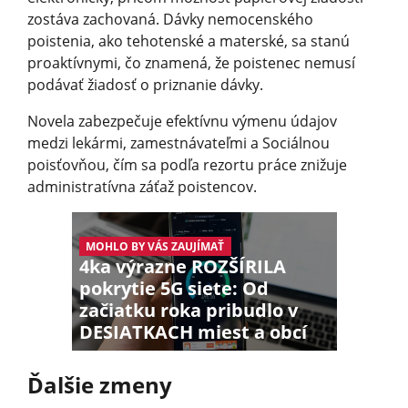
zostáva zachovaná. Dávky nemocenského
poistenia, ako tehotenské a materské, sa stanú
proaktívnymi, čo znamená, že poistenec nemusí
podávať žiadosť o priznanie dávky.
Novela zabezpečuje efektívnu výmenu údajov
medzi lekármi, zamestnávateľmi a Sociálnou
poisťovňou, čím sa podľa rezortu práce znižuje
administratívna záťaž poistencov.
MOHLO BY VÁS ZAUJÍMAŤ
4ka výrazne ROZŠÍRILA
pokrytie 5G siete: Od
začiatku roka pribudlo v
DESIATKACH miest a obcí
Ďalšie zmeny