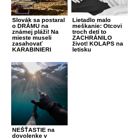
Slovák sa postaral
Lietadlo malo
o DRÁMU na
meškanie: Otcovi
známej pláži! Na
troch detí to
mieste museli
ZACHRÁNILO
zasahovať
život! KOLAPS na
KARABINIERI
letisku
NEŠŤASTIE na
dovolenke v