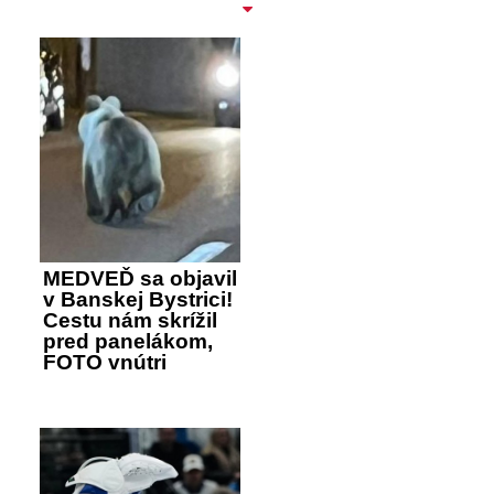
MEDVEĎ sa objavil
v Banskej Bystrici!
Cestu nám skrížil
pred panelákom,
FOTO vnútri