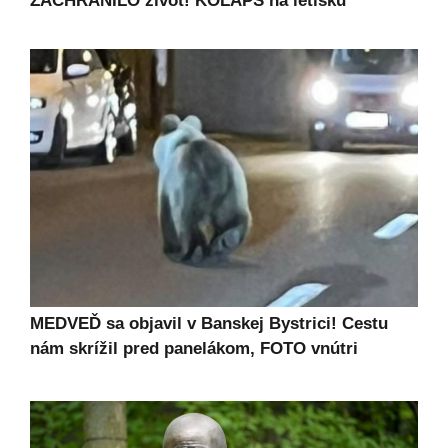
ZACHRÁNILO život! KOLAPS na letisku
MEDVEĎ sa objavil v Banskej Bystrici! Cestu
nám skrížil pred panelákom, FOTO vnútri