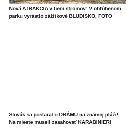
Nová ATRAKCIA v tieni stromov: V obľúbenom
parku vyrástlo zážitkové BLUDISKO, FOTO
Slovák sa postaral o DRÁMU na známej pláži!
Na mieste museli zasahovať KARABINIERI