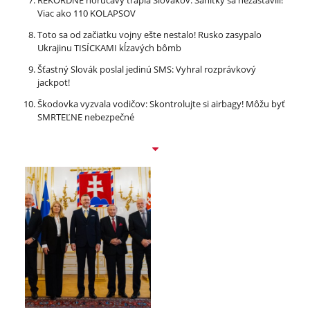
REKORDNÉ horúčavy trápia Slovákov: Sanitky sa nezastavili!
Viac ako 110 KOLAPSOV
Toto sa od začiatku vojny ešte nestalo! Rusko zasypalo
Ukrajinu TISÍCKAMI kĺzavých bômb
Šťastný Slovák poslal jedinú SMS: Vyhral rozprávkový
jackpot!
Škodovka vyzvala vodičov: Skontrolujte si airbagy! Môžu byť
SMRTEĽNE nebezpečné