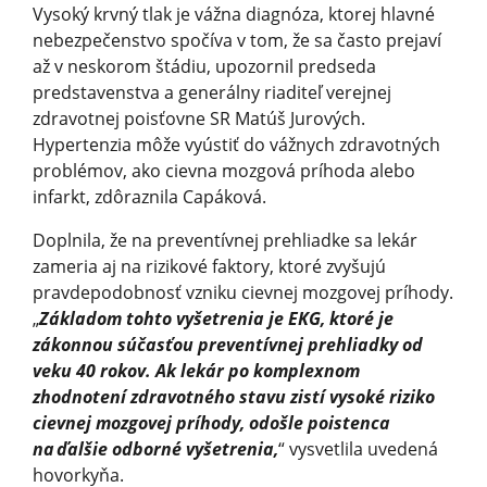
Vysoký krvný tlak je vážna diagnóza, ktorej hlavné
nebezpečenstvo spočíva v tom, že sa často prejaví
až v neskorom štádiu, upozornil predseda
predstavenstva a generálny riaditeľ verejnej
zdravotnej poisťovne SR Matúš Jurových.
Hypertenzia môže vyústiť do vážnych zdravotných
problémov, ako cievna mozgová príhoda alebo
infarkt, zdôraznila Capáková.
Doplnila, že na preventívnej prehliadke sa lekár
zameria aj na rizikové faktory, ktoré zvyšujú
pravdepodobnosť vzniku cievnej mozgovej príhody.
„
Základom tohto vyšetrenia je EKG, ktoré je
zákonnou súčasťou preventívnej prehliadky od
veku 40 rokov. Ak lekár po komplexnom
zhodnotení zdravotného stavu zistí vysoké riziko
cievnej mozgovej príhody, odošle poistenca
na ďalšie odborné vyšetrenia,
“ vysvetlila uvedená
hovorkyňa.