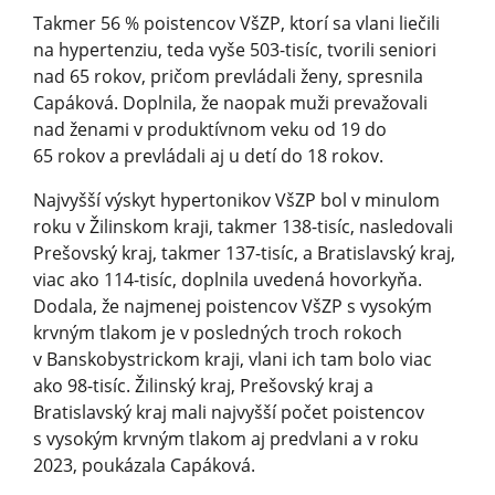
Takmer 56 % poistencov VšZP, ktorí sa vlani liečili
na hypertenziu, teda vyše 503-tisíc, tvorili seniori
nad 65 rokov, pričom prevládali ženy, spresnila
Capáková. Doplnila, že naopak muži prevažovali
nad ženami v produktívnom veku od 19 do
65 rokov a prevládali aj u detí do 18 rokov.
Najvyšší výskyt hypertonikov VšZP bol v minulom
roku v Žilinskom kraji, takmer 138-tisíc, nasledovali
Prešovský kraj, takmer 137-tisíc, a Bratislavský kraj,
viac ako 114-tisíc, doplnila uvedená hovorkyňa.
Dodala, že najmenej poistencov VšZP s vysokým
krvným tlakom je v posledných troch rokoch
v Banskobystrickom kraji, vlani ich tam bolo viac
ako 98-tisíc. Žilinský kraj, Prešovský kraj a
Bratislavský kraj mali najvyšší počet poistencov
s vysokým krvným tlakom aj predvlani a v roku
2023, poukázala Capáková.