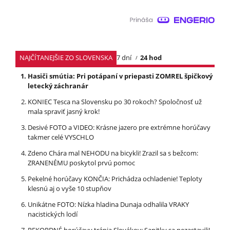
NAJČÍTANEJŠIE ZO SLOVENSKA
7 dní
24 hod
Hasiči smútia: Pri potápaní v priepasti ZOMREL špičkový
letecký záchranár
KONIEC Tesca na Slovensku po 30 rokoch? Spoločnosť už
mala spraviť jasný krok!
Desivé FOTO a VIDEO: Krásne jazero pre extrémne horúčavy
takmer celé VYSCHLO
Zdeno Chára mal NEHODU na bicykli! Zrazil sa s bežcom:
ZRANENÉMU poskytol prvú pomoc
Pekelné horúčavy KONČIA: Prichádza ochladenie! Teploty
klesnú aj o vyše 10 stupňov
Unikátne FOTO: Nízka hladina Dunaja odhalila VRAKY
nacistických lodí