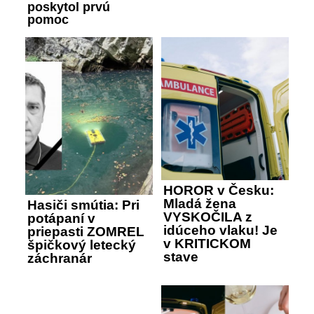
poskytol prvú
pomoc
HOROR v Česku:
Mladá žena
Hasiči smútia: Pri
VYSKOČILA z
potápaní v
idúceho vlaku! Je
priepasti ZOMREL
v KRITICKOM
špičkový letecký
stave
záchranár