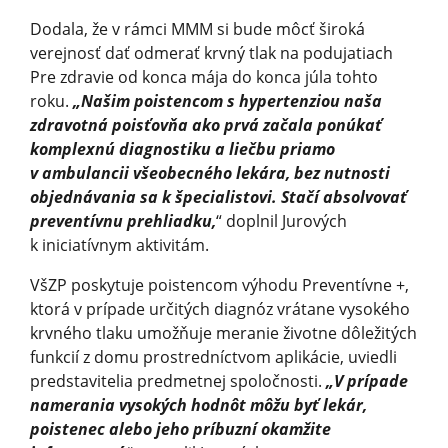
Dodala, že v rámci MMM si bude môcť široká
verejnosť dať odmerať krvný tlak na podujatiach
Pre zdravie od konca mája do konca júla tohto
roku.
„Našim poistencom s hypertenziou naša
zdravotná poisťovňa ako prvá začala ponúkať
komplexnú diagnostiku a liečbu priamo
v ambulancii všeobecného lekára, bez nutnosti
objednávania sa k špecialistovi. Stačí absolvovať
preventívnu prehliadku,
“ doplnil Jurových
k iniciatívnym aktivitám.
VšZP poskytuje poistencom výhodu Preventívne +,
ktorá v prípade určitých diagnóz vrátane vysokého
krvného tlaku umožňuje meranie životne dôležitých
funkcií z domu prostredníctvom aplikácie, uviedli
predstavitelia predmetnej spoločnosti.
„V prípade
namerania vysokých hodnôt môžu byť lekár,
poistenec alebo jeho príbuzní okamžite