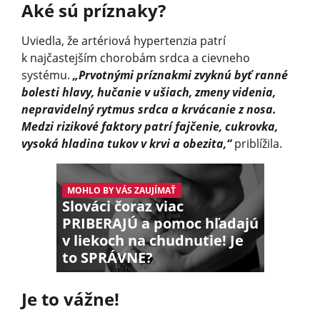
Aké sú príznaky?
Uviedla, že artériová hypertenzia patrí
k najčastejším chorobám srdca a cievneho
systému.
„Prvotnými príznakmi zvyknú byť ranné
bolesti hlavy, hučanie v ušiach, zmeny videnia,
nepravidelný rytmus srdca a krvácanie z nosa.
Medzi rizikové faktory patrí fajčenie, cukrovka,
vysoká hladina tukov v krvi a obezita,“
priblížila.
MOHLO BY VÁS ZAUJÍMAŤ
Slováci čoraz viac
PRIBERAJÚ a pomoc hľadajú
v liekoch na chudnutie! Je
to SPRÁVNE?
Je to vážne!