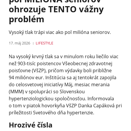
ohrozuje TENTO vážny
problém
Vysoký tlak trápi viac ako pol milióna seniorov.
17. máj 2026
LIFESTYLE
Na vysoký krvný tlak sa v minulom roku liečilo viac
než 903-tisíc poistencov Všeobecnej zdravotnej
poisťovne (VšZP), pričom výdavky boli približne
94 miliónov eur. Inštitúcia sa aj tentokrát zapojila
do celosvetovej iniciatívy Máj, mesiac merania
(MMM) v spolupráci so Slovenskou
hypertenziologickou spoločnosťou. Informovala
o tom v piatok hovorkyňa VšZP Danka Capáková pri
príležitosti Svetového dňa hypertenzie.
Hrozivé čísla