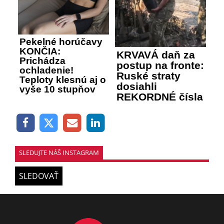
Pekelné horúčavy
KONČIA:
KRVAVÁ daň za
Prichádza
postup na fronte:
ochladenie!
Ruské straty
Teploty klesnú aj o
dosiahli
vyše 10 stupňov
REKORDNÉ čísla
SLEDUJTE NÁŠ INSTAGRAM
SLEDOVAŤ