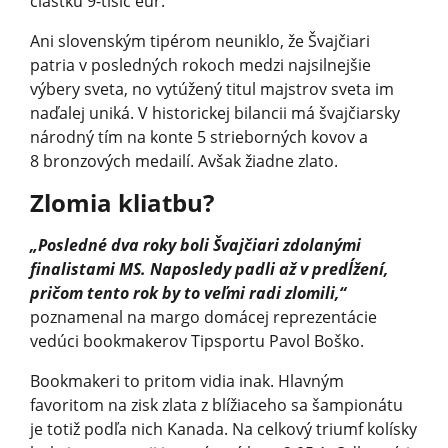
čiastku 9-tisíc eur.
Ani slovenským tipérom neuniklo, že Švajčiari
patria v posledných rokoch medzi najsilnejšie
výbery sveta, no vytúžený titul majstrov sveta im
naďalej uniká. V historickej bilancii má švajčiarsky
národný tím na konte 5 strieborných kovov a
8 bronzových medailí. Avšak žiadne zlato.
Zlomia kliatbu?
„Posledné dva roky boli Švajčiari zdolanými
finalistami MS. Naposledy padli až v predĺžení,
pričom tento rok by to veľmi radi zlomili,“
poznamenal na margo domácej reprezentácie
vedúci bookmakerov Tipsportu Pavol Boško.
Bookmakeri to pritom vidia inak. Hlavným
favoritom na zisk zlata z blížiaceho sa šampionátu
je totiž podľa nich Kanada. Na celkový triumf kolísky