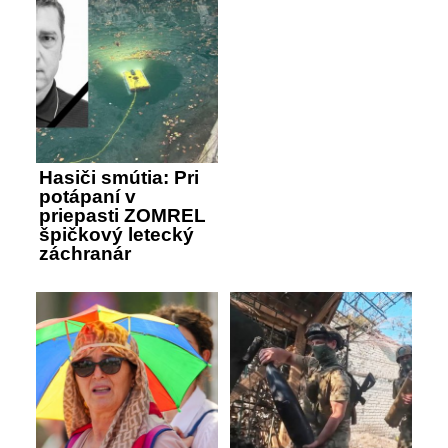
Hasiči smútia: Pri
potápaní v
priepasti ZOMREL
špičkový letecký
záchranár