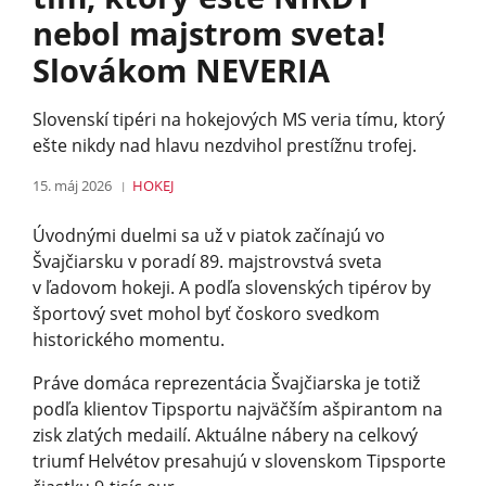
nebol majstrom sveta!
Slovákom NEVERIA
Slovenskí tipéri na hokejových MS veria tímu, ktorý
ešte nikdy nad hlavu nezdvihol prestížnu trofej.
15. máj 2026
HOKEJ
Úvodnými duelmi sa už v piatok začínajú vo
Švajčiarsku v poradí 89. majstrovstvá sveta
v ľadovom hokeji. A podľa slovenských tipérov by
športový svet mohol byť čoskoro svedkom
historického momentu.
Práve domáca reprezentácia Švajčiarska je totiž
podľa klientov Tipsportu najväčším ašpirantom na
zisk zlatých medailí. Aktuálne nábery na celkový
triumf Helvétov presahujú v slovenskom Tipsporte