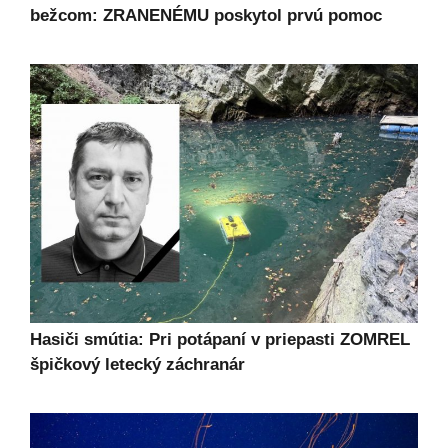
bežcom: ZRANENÉMU poskytol prvú pomoc
Hasiči smútia: Pri potápaní v priepasti ZOMREL
špičkový letecký záchranár