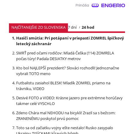
NAJČÍTANEJŠIE ZO SLOVENSKA
7 dní
24 hod
Hasiči smútia: Pri potápaní v priepasti ZOMREL špičkový
letecký záchranár
SMRŤ pred očami rodičov: Mladá Češka (†14) ZOMRELA
počas túry! Padala DESIATKY metrov
Kto bol NAJLEPŠÍ prezident? Slováci rozhodli! Jednoznačne
vybrali TOTO meno
Futbalistu zasiahol BLESK! Mladík ZOMREL priamo na
trávniku, VIDEO
Desivé FOTO a VIDEO: Krásne jazero pre extrémne horúčavy
takmer celé VYSCHLO
Zdeno Chára mal NEHODU na bicykli! Zrazil sa s bežcom:
ZRANENÉMU poskytol prvú pomoc
Toto sa od začiatku vojny ešte nestalo! Rusko zasypalo
Ukrajinu TISÍCKAMI kĺzavých bômb