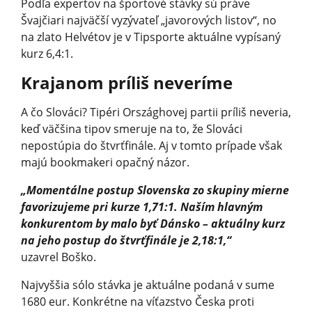
Podľa expertov na športové stávky sú práve
Švajčiari najväčší vyzývateľ „javorových listov“, no
na zlato Helvétov je v Tipsporte aktuálne vypísaný
kurz 6,4:1.
Krajanom príliš neveríme
A čo Slováci? Tipéri Országhovej partii príliš neveria,
keď väčšina tipov smeruje na to, že Slováci
nepostúpia do štvrťfinále. Aj v tomto prípade však
majú bookmakeri opačný názor.
„Momentálne postup Slovenska zo skupiny mierne
favorizujeme pri kurze 1,71:1. Naším hlavným
konkurentom by malo byť Dánsko – aktuálny kurz
na jeho postup do štvrťfinále je 2,18:1,“
uzavrel Boško.
Najvyššia sólo stávka je aktuálne podaná v sume
1680 eur. Konkrétne na víťazstvo Česka proti