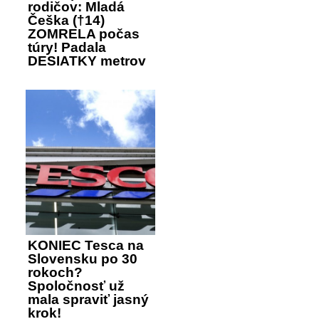
rodičov: Mladá
Češka (†14)
ZOMRELA počas
túry! Padala
DESIATKY metrov
KONIEC Tesca na
Slovensku po 30
rokoch?
Spoločnosť už
mala spraviť jasný
krok!