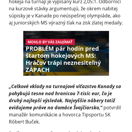
hokeja na turnaji je vypísaný kurz 2,05:1. Odborníci
na kurzové stávky argumentujú, že okrem nabitej
súpisky je v Kanade po neúspešnej olympiáde, ako
aj juniorských MS výrazný tlak na zisk zlatej medaily.
MOHLO BY VÁS ZAUJÍMAŤ
PROBLÉM pár hodín pred
štartom hokejových MS:
Hráčov trápi neznesiteľný
ZÁPACH
„Celkové vklady na turnajové víťazstvo Kanady sa
pohybujú tesne nad hranicou 7-tisíc eur, čo je
druhý najlepší výsledok. Najvyššie nábery totiž
evidujeme práve na domáce Švajčiarsko,“
potvrdil
manažér komunikácie a hovorca Tipsportu SK
Róbert Buček.