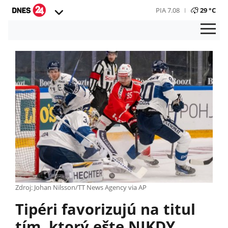
PIA 7.08
29 °C
Zdroj: Johan Nilsson/TT News Agency via AP
Tipéri favorizujú na titul
tím, ktorý ešte NIKDY