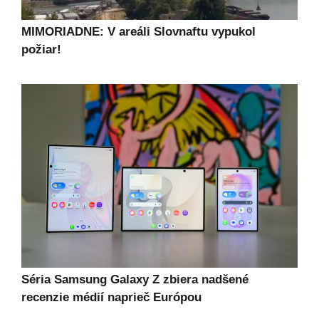
MIMORIADNE: V areáli Slovnaftu vypukol
požiar!
Séria Samsung Galaxy Z zbiera nadšené
recenzie médií naprieč Európou