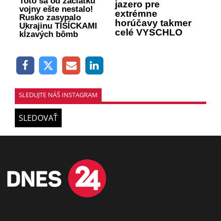
Toto sa od začiatku
jazero pre
vojny ešte nestalo!
extrémne
Rusko zasypalo
horúčavy takmer
Ukrajinu TISÍCKAMI
celé VYSCHLO
kĺzavých bômb
SLEDUJTE NÁŠ INSTAGRAM
SLEDOVAŤ