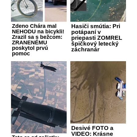
Zdeno Chára mal
Hasiči smútia: Pri
NEHODU na bicykli!
potápaní v
Zrazil sa s bežcom:
priepasti ZOMREL
ZRANENÉMU
špičkový letecký
poskytol prvú
záchranár
pomoc
Desivé FOTO a
VIDEO: Krásne