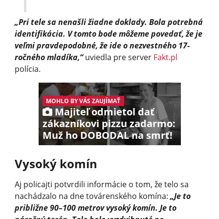
„Pri tele sa nenašli žiadne doklady. Bola potrebná
identifikácia. V tomto bode môžeme povedať, že je
veľmi pravdepodobné, že ide o nezvestného 17-
ročného mladíka,“
uviedla pre server
Fakt.pl
polícia.
MOHLO BY VÁS ZAUJÍMAŤ
Majiteľ odmietol dať
zákazníkovi pizzu zadarmo:
Muž ho DOBODAL na smrť!
Vysoký komín
Aj policajti potvrdili informácie o tom, že telo sa
nachádzalo na dne továrenského komína:
„Je to
približne 90–100 metrov vysoký komín. Je to