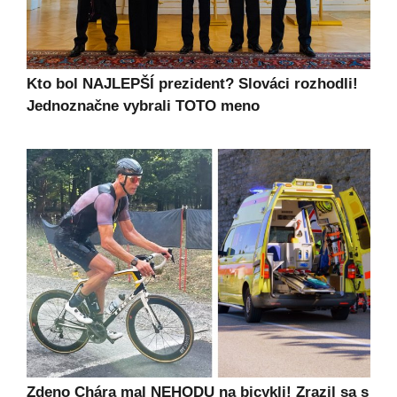
Kto bol NAJLEPŠÍ prezident? Slováci rozhodli!
Jednoznačne vybrali TOTO meno
Zdeno Chára mal NEHODU na bicykli! Zrazil sa s