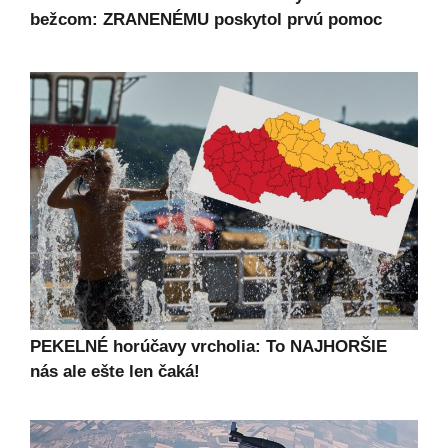
bežcom: ZRANENÉMU poskytol prvú pomoc
PEKELNÉ horúčavy vrcholia: To NAJHORŠIE
nás ale ešte len čaká!