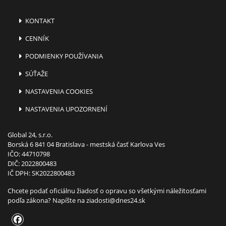
KONTAKT
CENNÍK
PODMIENKY POUŽÍVANIA
SÚŤAŽE
NASTAVENIA COOKIES
NASTAVENIA UPOZORNENÍ
Global 24, s.r.o.
Borská 6 841 04 Bratislava - mestská časť Karlova Ves
IČO: 44710798
DIČ: 2022800483
IČ DPH: SK2022800483
Chcete podať oficiálnu žiadosť o opravu so všetkými náležitosťami
podľa zákona? Napíšte na
ziadosti@dnes24.sk