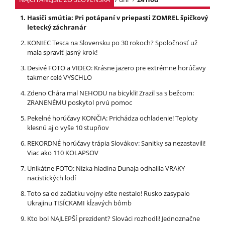
Hasiči smútia: Pri potápaní v priepasti ZOMREL špičkový
letecký záchranár
KONIEC Tesca na Slovensku po 30 rokoch? Spoločnosť už
mala spraviť jasný krok!
Desivé FOTO a VIDEO: Krásne jazero pre extrémne horúčavy
takmer celé VYSCHLO
Zdeno Chára mal NEHODU na bicykli! Zrazil sa s bežcom:
ZRANENÉMU poskytol prvú pomoc
Pekelné horúčavy KONČIA: Prichádza ochladenie! Teploty
klesnú aj o vyše 10 stupňov
REKORDNÉ horúčavy trápia Slovákov: Sanitky sa nezastavili!
Viac ako 110 KOLAPSOV
Unikátne FOTO: Nízka hladina Dunaja odhalila VRAKY
nacistických lodí
Toto sa od začiatku vojny ešte nestalo! Rusko zasypalo
Ukrajinu TISÍCKAMI kĺzavých bômb
Kto bol NAJLEPŠÍ prezident? Slováci rozhodli! Jednoznačne