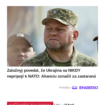
Zalužnyj povedal, že Ukrajina sa NIKDY
nepripojí k NATO: Alianciu označil za zastaranú
NAJČÍTANEJŠIE ZO SLOVENSKA
7 dní
24 hod