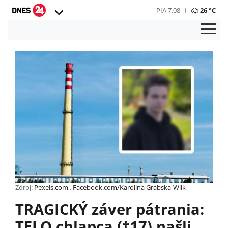
PIA 7.08
26 °C
Zdroj:
Pexels.com
,
Facebook.com/Karolina Grabska-Wilk
TRAGICKÝ záver pátrania:
TELO chlapca (†17) našli