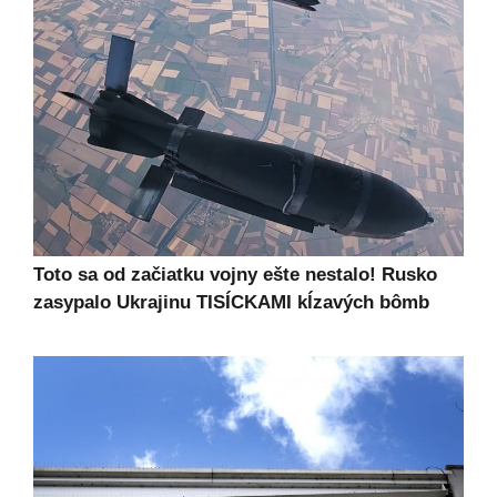
Toto sa od začiatku vojny ešte nestalo! Rusko
zasypalo Ukrajinu TISÍCKAMI kĺzavých bômb