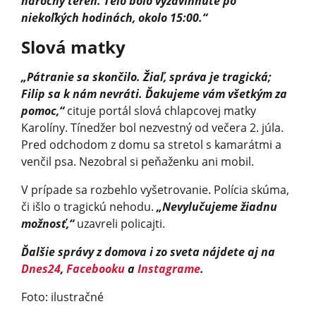
náročný terén. Telo bolo vyzdvihnuté po
niekoľkých hodinách, okolo 15:00.“
Slová matky
„Pátranie sa skončilo. Žiaľ, správa je tragická;
Filip sa k nám nevráti. Ďakujeme vám všetkým za
pomoc,“
cituje portál slová chlapcovej matky
Karolíny. Tínedžer bol nezvestný od večera 2. júla.
Pred odchodom z domu sa stretol s kamarátmi a
venčil psa. Nezobral si peňaženku ani mobil.
V prípade sa rozbehlo vyšetrovanie. Polícia skúma,
či išlo o tragickú nehodu.
„Nevylučujeme žiadnu
možnosť,“
uzavreli policajti.
Ďalšie správy z domova i zo sveta nájdete aj na
Dnes24
,
Facebooku
a
Instagrame
.
Foto: ilustračné