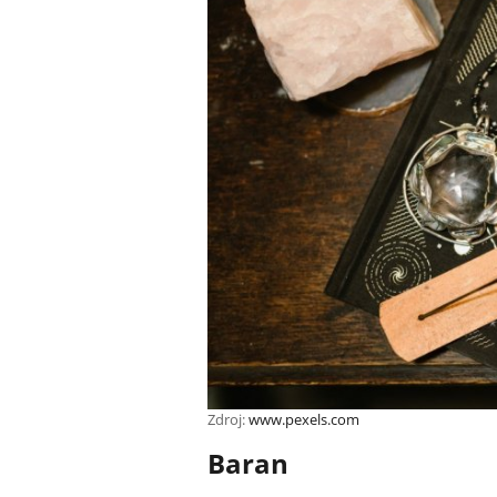
Zdroj:
www.pexels.com
Baran