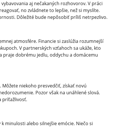
, vybavovania aj nečakaných rozhovorov. V práci
agovať, no zvládnete to lepšie, než si myslíte.
rnosti. Dôležité bude nepôsobiť príliš netrpezlivo.
íjemnej atmosfére. Financie si zaslúžia rozumnejší
ákupoch. V partnerských vzťahoch sa ukáže, kto
ždňa praje dobrému jedlu, oddychu a domácemu
. Môžete niekoho presvedčiť, získať novú
ie nedorozumenie. Pozor však na unáhlené slová.
 príťažlivosť.
 k minulosti alebo silnejšie emócie. Niečo si