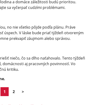
Rodina a domáce záležitosti budú prioritou.
ajte sa vyčerpať cudzími problémami.
ou, no nie všetko pôjde podľa plánu. Práve
sť úspech. V láske bude priať týždeň otvoreným
emne prekvapiť záujmom alebo správou.
iešiť niečo, čo sa dlho naťahovalo. Tento týždeň
í, domácnosti aj pracovných povinností. Vo
nú kritiku.
ne.
1
2
>