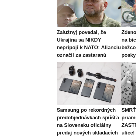
Zalužnyj povedal, že
Zden
Ukrajina sa NIKDY
na bic
nepripojí k NATO: Alianciu
bežc
označil za zastaranú
posky
Samsung po rekordných
SMRŤ 
predobjednávkach spúšťa
priam
na Slovensku oficiálny
ZASTR
predaj nových skladacích
ulice!