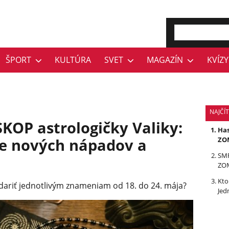
ŠPORT
KULTÚRA
SVET
MAGAZÍN
KVÍZY
NAJČÍ
P astrologičky Valiky:
Has
e nových nápadov a
ZOM
SMR
ZOM
Kto
 dariť jednotlivým znameniam od 18. do 24. mája?
Jed