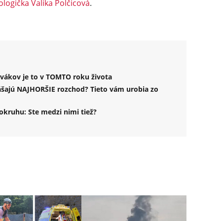
ologička Valika Polčicová
.
vákov je to v TOMTO roku života
šajú NAJHORŠIE rozchod? Tieto vám urobia zo
kruhu: Ste medzi nimi tiež?