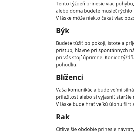
Tento týždeň prinesie viac pohybu
alebo doma budete musieť rýchlo re
V láske môže niekto čakať viac pozo
Býk
Budete túžiť po pokoji, istote a pr
prístup, hlavne pri spontánnych n
pri vás stojí úprimne. Koniec tý
pohodliu.
Blíženci
Vaša komunikácia bude veľmi silná
príležitosť alebo si vyjasniť starš
V láske bude hrať veľkú úlohu flirt a
Rak
Citlivejšie obdobie prinesie návraty