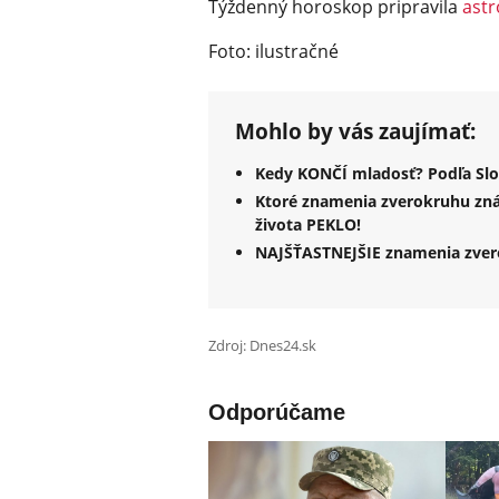
Týždenný horoskop pripravila
astr
Foto: ilustračné
Mohlo by vás zaujímať:
Kedy KONČÍ mladosť? Podľa Slo
Ktoré znamenia zverokruhu zná
života PEKLO!
NAJŠŤASTNEJŠIE znamenia zvero
Zdroj: Dnes24.sk
Odporúčame