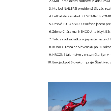
SMRŤ pred očami rodičov: Mladá Češka
Kto bol NAJLEPŠÍ prezident? Slováci ro
Futbalistu zasiahol BLESK! Mladík ZOM
Desivé FOTO a VIDEO: Krásne jazero p
Zdeno Chára mal NEHODU na bicykli! Z
Toto sa od začiatku vojny ešte nestalo
KONIEC Tesca na Slovensku po 30 rokoch
HROZNÉ tajomstvo v mrazničke: Syn v n
Eurojackpot Slovákom praje: Šťastliv