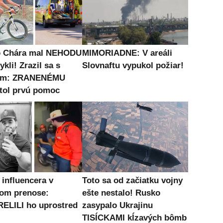
o Chára mal NEHODU
MIMORIADNE: V areáli
ykli! Zrazil sa s
Slovnaftu vypukol požiar!
om: ZRANENÉMU
tol prvú pomoc
influencera v
Toto sa od začiatku vojny
om prenose:
ešte nestalo! Rusko
ELILI ho uprostred
zasypalo Ukrajinu
TISÍCKAMI kĺzavých bômb