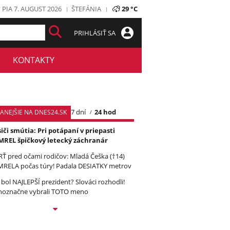
PIA 7. AUGUST 2026
ŠTEFÁNIA
29 °C
PRIHLÁSIŤ SA
KONTAKTY
7 dní
24 hod
TANEJŠIE NA DNES24.SK
iči smútia: Pri potápaní v priepasti
REL špičkový letecký záchranár
Ť pred očami rodičov: Mladá Češka (†14)
RELA počas túry! Padala DESIATKY metrov
 bol NAJLEPŠÍ prezident? Slováci rozhodli!
noznačne vybrali TOTO meno