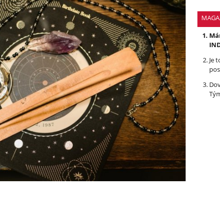
MAGA
Mám
IND
Je 
pos
Dov
Tým