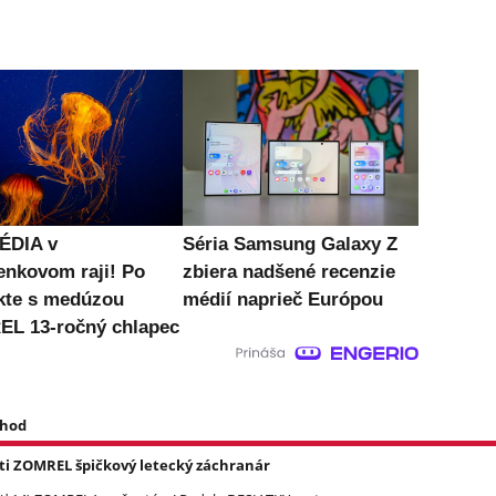
ÉDIA v
Séria Samsung Galaxy Z
enkovom raji! Po
zbiera nadšené recenzie
kte s medúzou
médií naprieč Európou
L 13-ročný chlapec
 hod
asti ZOMREL špičkový letecký záchranár