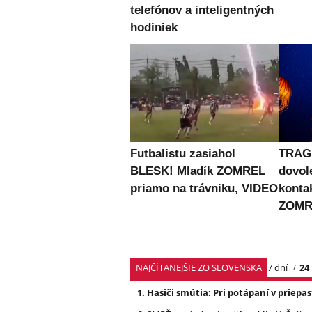
telefónov a inteligentných
hodiniek
Futbalistu zasiahol
TRAG
BLESK! Mladík ZOMREL
dovol
priamo na trávniku, VIDEO
konta
ZOMRE
NAJČÍTANEJŠIE ZO SLOVENSKA
7 dní
24
Hasiči smútia: Pri potápaní v priep