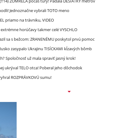
 (†14) ZOMRELA počas túry! Padala DESIATKY metrov
zhodli! Jednoznačne vybrali TOTO meno
REL priamo na trávniku, VIDEO
re extrémne horúčavy takmer celé VYSCHLO
razil sa s bežcom: ZRANENÉMU poskytol prvú pomoc
! Rusko zasypalo Ukrajinu TISÍCKAMI kĺzavých bômb
? Spoločnosť už mala spraviť jasný krok!
ej ukrýval TELO otca! Poberal jeho dôchodok
ec vyhral ROZPRÁVKOVÚ sumu!