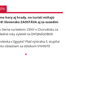
ZÍN
e hory aj hrady, no turisti míňajú
E! Slovensko ZAOSTÁVA aj za susedmi
to čierne na bielom: CENY v Chorvátsku za
ledné roky vyleteli na DVOJNÁSOBOK
olenka v Egypte? Platí výstraha 3. stupňa!
to oblastiam sa oblúkom VYHNITE