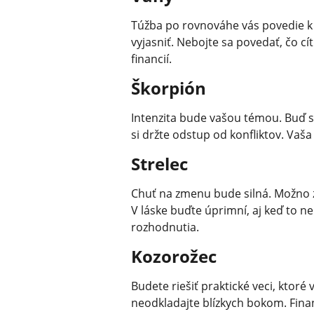
Túžba po rovnováhe vás povedie k
vyjasniť. Nebojte sa povedať, čo cít
financií.
Škorpión
Intenzita bude vašou témou. Buď sa
si držte odstup od konfliktov. Vaša
Strelec
Chuť na zmenu bude silná. Možno z
V láske buďte úprimní, aj keď to 
rozhodnutia.
Kozorožec
Budete riešiť praktické veci, ktor
neodkladajte blízkych bokom. Fina