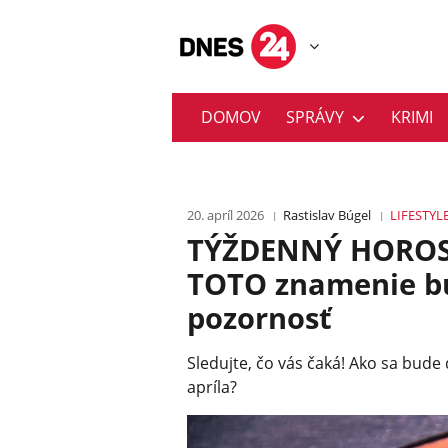
DOMOV
SPRÁVY
KRIMI
20. apríl 2026
Rastislav Búgel
LIFESTYL
TÝŽDENNÝ HOROSKO
TOTO znamenie bud
pozornosť
Sledujte, čo vás čaká! Ako sa bude
apríla?