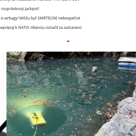
l rozprávkový jackpot!
e si airbagy! Môžu byť SMRTEĽNE nebezpečné
epripojí k NATO: Alianciu označil za zastaranú