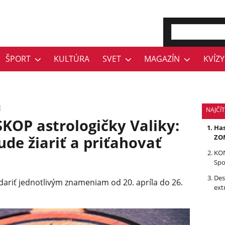
ŠPORT
KULTÚRA
SVET
MAGAZÍN
KVÍZY
E
NAJČÍ
P astrologičky Valiky:
Has
e žiariť a priťahovať
ZOM
KON
Spo
Des
 dariť jednotlivým znameniam od 20. apríla do 26.
ext