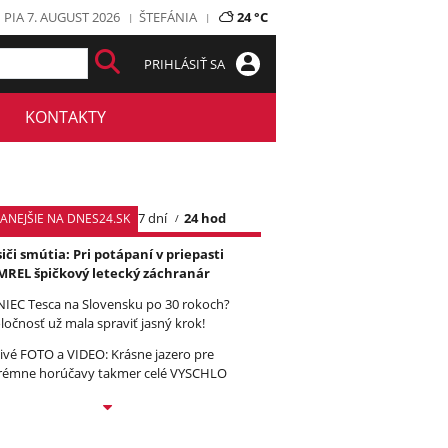
PIA 7. AUGUST 2026
ŠTEFÁNIA
24 °C
PRIHLÁSIŤ SA
KONTAKTY
7 dní
24 hod
TANEJŠIE NA DNES24.SK
iči smútia: Pri potápaní v priepasti
REL špičkový letecký záchranár
IEC Tesca na Slovensku po 30 rokoch?
ločnosť už mala spraviť jasný krok!
ivé FOTO a VIDEO: Krásne jazero pre
rémne horúčavy takmer celé VYSCHLO