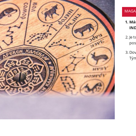
MAGA
Mám
IND
Je 
pos
Dov
Tým