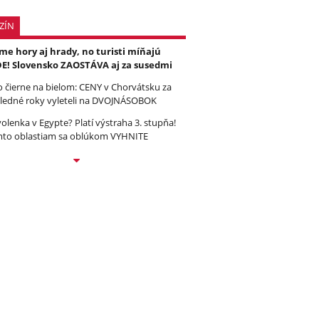
ZÍN
e hory aj hrady, no turisti míňajú
E! Slovensko ZAOSTÁVA aj za susedmi
to čierne na bielom: CENY v Chorvátsku za
ledné roky vyleteli na DVOJNÁSOBOK
olenka v Egypte? Platí výstraha 3. stupňa!
to oblastiam sa oblúkom VYHNITE