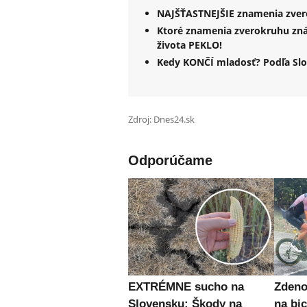
NAJŠŤASTNEJŠIE znamenia zvero
Ktoré znamenia zverokruhu zná
života PEKLO!
Kedy KONČÍ mladosť? Podľa Slo
Zdroj: Dnes24.sk
Odporúčame
EXTRÉMNE sucho na
Zden
Slovensku: Škody na
na bic