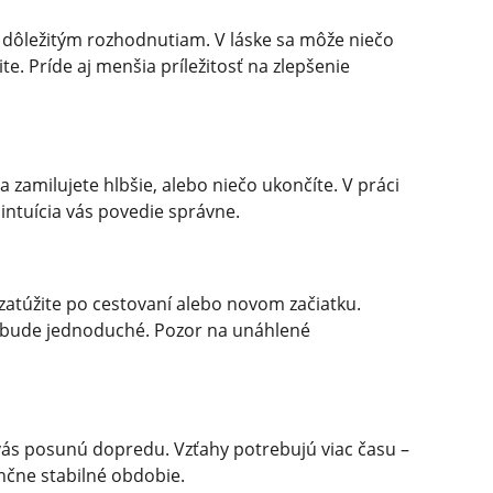
 dôležitým rozhodnutiam. V láske sa môže niečo
ite. Príde aj menšia príležitosť na zlepšenie
 zamilujete hlbšie, alebo niečo ukončíte. V práci
 intuícia vás povedie správne.
atúžite po cestovaní alebo novom začiatku.
nebude jednoduché. Pozor na unáhlené
é vás posunú dopredu. Vzťahy potrebujú viac času –
nčne stabilné obdobie.