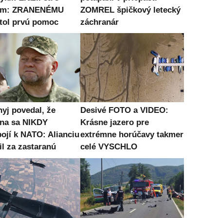
om: ZRANENÉMU
ZOMREL špičkový letecký
tol prvú pomoc
záchranár
nyj povedal, že
Desivé FOTO a VIDEO:
ina sa NIKDY
Krásne jazero pre
pojí k NATO: Alianciu
extrémne horúčavy takmer
il za zastaranú
celé VYSCHLO