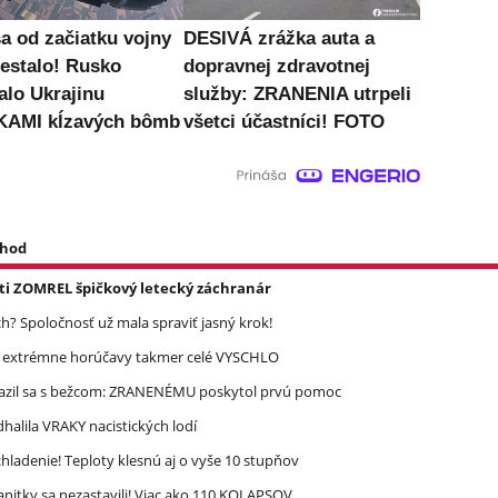
sa od začiatku vojny
DESIVÁ zrážka auta a
nestalo! Rusko
dopravnej zdravotnej
alo Ukrajinu
služby: ZRANENIA utrpeli
KAMI kĺzavých bômb
všetci účastníci! FOTO
 hod
asti ZOMREL špičkový letecký záchranár
? Spoločnosť už mala spraviť jasný krok!
re extrémne horúčavy takmer celé VYSCHLO
razil sa s bežcom: ZRANENÉMU poskytol prvú pomoc
halila VRAKY nacistických lodí
ladenie! Teploty klesnú aj o vyše 10 stupňov
nitky sa nezastavili! Viac ako 110 KOLAPSOV