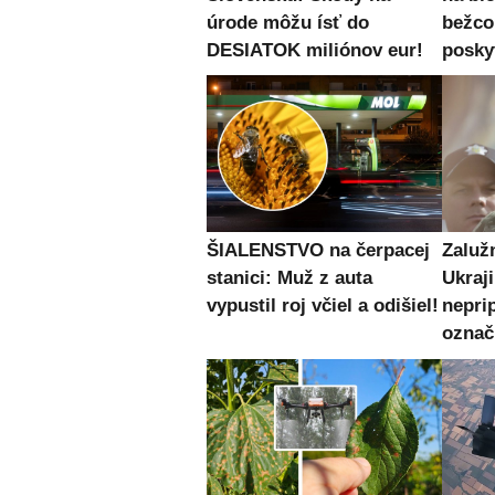
úrode môžu ísť do
bežc
DESIATOK miliónov eur!
posky
ŠIALENSTVO na čerpacej
Zaluž
stanici: Muž z auta
Ukraj
vypustil roj včiel a odišiel!
nepri
označ