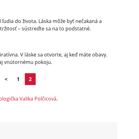
 ľudia do života. Láska môže byť nečakaná a
tržitosť – sústreďte sa na to podstatné.
piratívna. V láske sa otvorte, aj keď máte obavy.
 aj vnútornému pokoju.
<
1
2
ologička Valika Polčicová
.