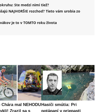
kruhu: Ste medzi nimi tiež?
šajú NAJHORŠIE rozchod? Tieto vám urobia zo
vákov je to v TOMTO roku života
o Chára mal NEHODU
Hasiči smútia: Pri
ykli! Zrazil sa s
potápaní v priepasti