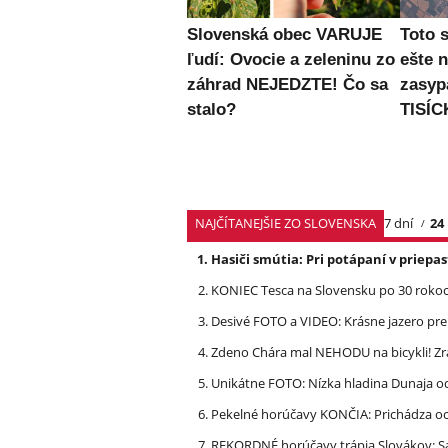
Slovenská obec VARUJE
Toto 
ľudí: Ovocie a zeleninu zo
ešte 
záhrad NEJEDZTE! Čo sa
zasyp
stalo?
TISÍC
NAJČÍTANEJŠIE ZO SLOVENSKA
7 dní
24
Hasiči smútia: Pri potápaní v priep
KONIEC Tesca na Slovensku po 30 rokoch
Desivé FOTO a VIDEO: Krásne jazero p
Zdeno Chára mal NEHODU na bicykli! Z
Unikátne FOTO: Nízka hladina Dunaja od
Pekelné horúčavy KONČIA: Prichádza och
REKORDNÉ horúčavy trápia Slovákov: Sa