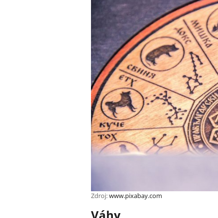
Zdroj:
www.pixabay.com
Váhy