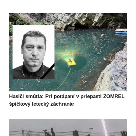
Hasiči smútia: Pri potápaní v priepasti ZOMREL
špičkový letecký záchranár