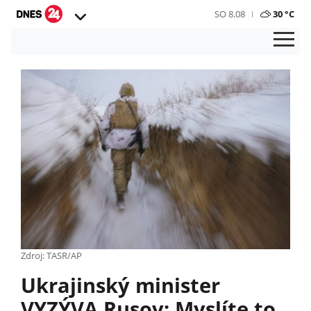
SO 8.08
30 °C
Zdroj: TASR/AP
Ukrajinský minister
VYZÝVA Rusov: Myslíte to