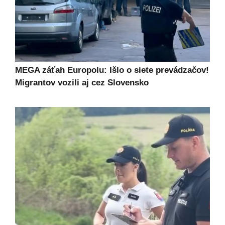
MEGA záťah Europolu: Išlo o siete prevádzačov!
Migrantov vozili aj cez Slovensko