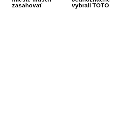
zasahovať
vybrali TOTO
KARABINIERI
meno
SLEDUJTE NÁŠ INSTAGRAM
SLEDOVAŤ