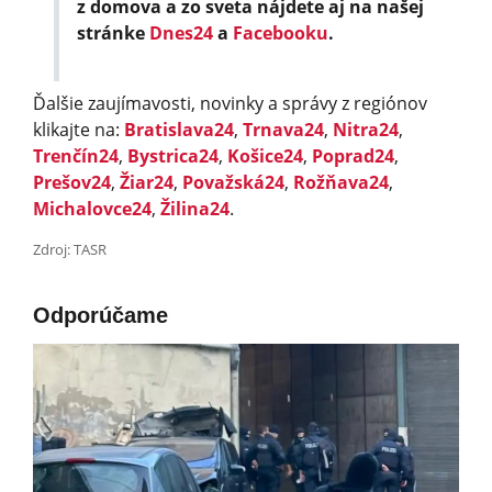
z domova a zo sveta nájdete aj na našej
stránke
Dnes24
a
Facebooku
.
Ďalšie zaujímavosti, novinky a správy z regiónov
klikajte na:
Bratislava24
,
Trnava24
,
Nitra24
,
Trenčín24
,
Bystrica24
,
Košice24
,
Poprad24
,
Prešov24
,
Žiar24
,
Považská24
,
Rožňava24
,
Michalovce24
,
Žilina24
.
Zdroj: TASR
Odporúčame