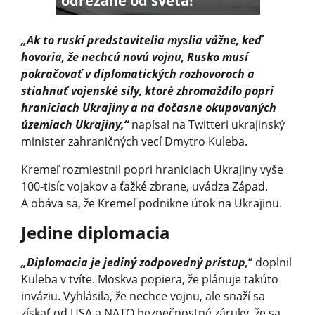
odrezané od sveta!
„Ak to ruskí predstavitelia myslia vážne, keď
hovoria, že nechcú novú vojnu, Rusko musí
pokračovať v diplomatických rozhovoroch a
stiahnuť vojenské sily, ktoré zhromaždilo popri
hraniciach Ukrajiny a na dočasne okupovaných
územiach Ukrajiny,“
napísal na Twitteri ukrajinský
minister zahraničných vecí Dmytro Kuleba.
Kremeľ rozmiestnil popri hraniciach Ukrajiny vyše
100-tisíc vojakov a ťažké zbrane, uvádza Západ.
A obáva sa, že Kremeľ podnikne útok na Ukrajinu.
Jedine diplomacia
„Diplomacia je jediný zodpovedný prístup,
“ doplnil
Kuleba v tvíte. Moskva popiera, že plánuje takúto
inváziu. Vyhlásila, že nechce vojnu, ale snaží sa
získať od USA a NATO bezpečnostné záruky, že sa