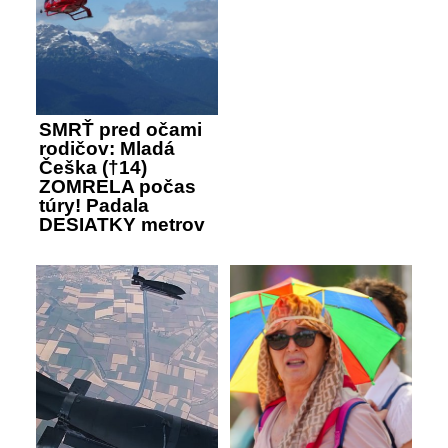
SMRŤ pred očami
rodičov: Mladá
Češka (†14)
ZOMRELA počas
túry! Padala
DESIATKY metrov