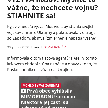
vážne, že nechcete vojnu?
STIAHNITE sa!
Kyjev v nedeľu vyzval Moskvu, aby stiahla svojich
vojakov z hraníc Ukrajiny a pokračovala v dialógu
so Západom, ak myslí zmiernenie napätia "vážne".
30. január 2022
han
ZO ZAHRANIČIA
Informovala o tom tlačová agentúra AFP. V tomto
krízovom období stúpa napätie a obavy z toho, že
Rusko podnikne inváziu na Ukrajinu.
MOHLO BY VÁS ZAUJÍMAŤ
Prvá obec vyhlásila
MIMORIADNU situáciu:
Niektoré jej časti sú