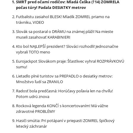
SMRŤ pred očami rodičov: Mladá Češka (†14) ZOMRELA
počas túry! Padala DESIATKY metrov
Futbalistu zasiahol BLESK! Mladík ZOMREL priamo na
trávniku, VIDEO
Slovák sa postaral o DRÁMU na známej pláži! Na mieste
museli zasahovať KARABINIERI
Kto bol NAJLEPŠÍ prezident? Slováci rozhodli! Jednoznačne
vybrali TOTO meno
Eurojackpot Slovákom praje: Šťastlivec vyhral ROZPRÁVKOVÚ
sumu!
Lietadlo plné turistov sa PREPADLO o desiatky metrov:
Množstvo ľudí sa ZRANILO
Radosť bola predčasná: Horúčavy poľavia len na chvíľu!
Potom udrú znova
Rocková legenda KONČÍ s koncertovaním! Má vážne
zdravotné PROBLÉMY
Hasiči smútia: Pri potápaní v priepasti ZOMREL špičkový
letecký záchranár