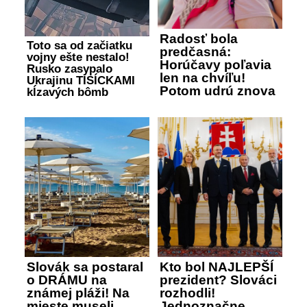
Radosť bola
Toto sa od začiatku
predčasná:
vojny ešte nestalo!
Horúčavy poľavia
Rusko zasypalo
len na chvíľu!
Ukrajinu TISÍCKAMI
Potom udrú znova
kĺzavých bômb
Slovák sa postaral
Kto bol NAJLEPŠÍ
o DRÁMU na
prezident? Slováci
známej pláži! Na
rozhodli!
mieste museli
Jednoznačne