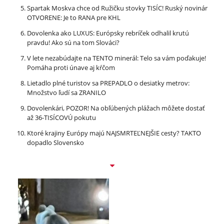
Spartak Moskva chce od Ružičku stovky TISÍC! Ruský novinár
OTVORENE: Je to RANA pre KHL
Dovolenka ako LUXUS: Európsky rebríček odhalil krutú
pravdu! Ako sú na tom Slováci?
V lete nezabúdajte na TENTO minerál: Telo sa vám poďakuje!
Pomáha proti únave aj kŕčom
Lietadlo plné turistov sa PREPADLO o desiatky metrov:
Množstvo ľudí sa ZRANILO
Dovolenkári, POZOR! Na obľúbených plážach môžete dostať
až 36-TISÍCOVÚ pokutu
Ktoré krajiny Európy majú NAJSMRTEĽNEJŠIE cesty? TAKTO
dopadlo Slovensko