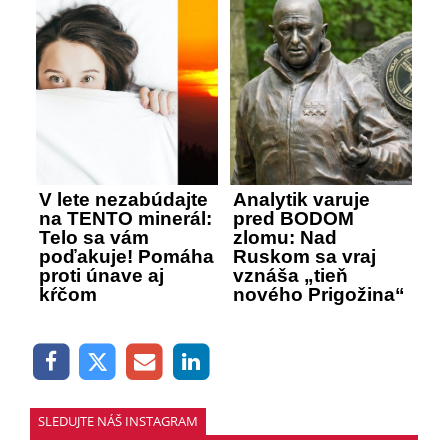
V lete nezabúdajte
Analytik varuje
na TENTO minerál:
pred BODOM
Telo sa vám
zlomu: Nad
poďakuje! Pomáha
Ruskom sa vraj
proti únave aj
vznáša „tieň
kŕčom
nového Prigožina“
SLEDUJTE NÁŠ INSTAGRAM