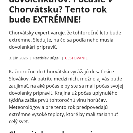
Chorvátsku? Tento rok
bude EXTRÉMNE!
Chorvátsky expert varuje, že tohtoročné leto bude
extrémne. Sledujte, na čo sa podľa neho musia
dovolenkári pripraviť.
3. jún 2026
Rastislav Búgel
CESTOVANIE
Každoročne do Chorvátska vyrážajú desaťtisíce
Slovákov. Ak patríte medzi nich, možno aj vás bude
zaujímať, na aké počasie by ste sa mali počas svojej
dovolenky pripraviť. Krajina už počas uplynulého
týždňa zažila prvú tohtoročnú vlnu horúčav.
Meteorológovia pre tento rok predpovedajú
extrémne vysoké teploty, ktoré by mali zasiahnuť
celý svet.