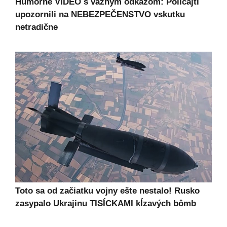
Humorné VIDEO s vážnym odkazom: Policajti
upozornili na NEBEZPEČENSTVO vskutku
netradične
Toto sa od začiatku vojny ešte nestalo! Rusko
zasypalo Ukrajinu TISÍCKAMI kĺzavých bômb