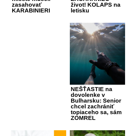
zasahovať
život! KOLAPS na
KARABINIERI
letisku
NEŠŤASTIE na
dovolenke v
Bulharsku: Senior
chcel zachrániť
topiaceho sa, sám
ZOMREL