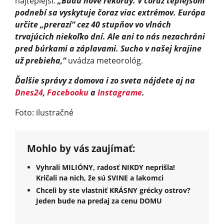
najteplejší.
„Budú nové rekordy. V čoraz teplejšom
podnebí sa vyskytuje čoraz viac extrémov. Európa
určite „prerazí“ cez 40 stupňov vo vlnách
trvajúcich niekoľko dní. Ale ani to nás nezachráni
pred búrkami a záplavami. Sucho v našej krajine
už prebieha,“
uvádza meteorológ.
Ďalšie správy z domova i zo sveta nájdete aj na
Dnes24
,
Facebooku
a
Instagrame
.
Foto: ilustračné
Mohlo by vás zaujímať:
Vyhrali MILIÓNY, radosť NIKDY neprišla!
Kričali na nich, že sú SVINE a lakomci
Chceli by ste vlastniť KRÁSNY grécky ostrov?
Jeden bude na predaj za cenu DOMU