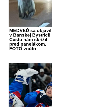
MEDVEĎ sa objavil
v Banskej Bystrici!
Cestu nám skrížil
pred panelákom,
FOTO vnútri