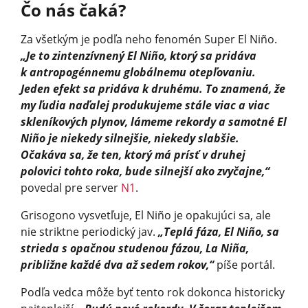
Čo nás čaká?
Za všetkým je podľa neho fenomén Super El Niño.
„Je to zintenzívnený El Niño, ktorý sa pridáva
k antropogénnemu globálnemu otepľovaniu.
Jeden efekt sa pridáva k druhému. To znamená, že
my ľudia naďalej produkujeme stále viac a viac
skleníkových plynov, lámeme rekordy a samotné El
Niño je niekedy silnejšie, niekedy slabšie.
Očakáva sa, že ten, ktorý má prísť v druhej
polovici tohto roka, bude silnejší ako zvyčajne,“
povedal pre server
N1
.
Grisogono vysvetľuje, El Niño je opakujúci sa, ale
nie striktne periodický jav.
„Teplá fáza, El Niño, sa
strieda s opačnou studenou fázou, La Niña,
približne každé dva až sedem rokov,“
píše portál.
Podľa vedca môže byť tento rok dokonca historicky