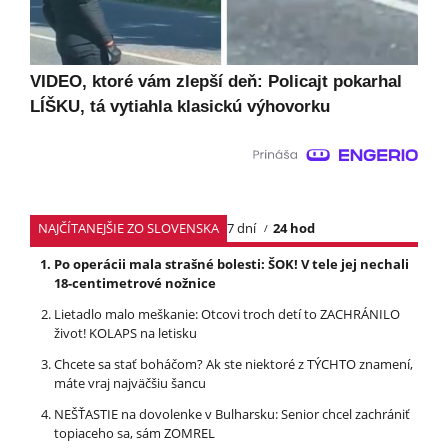
VIDEO, ktoré vám zlepší deň: Policajt pokarhal
LÍŠKU, tá vytiahla klasickú výhovorku
NAJČÍTANEJŠIE ZO SLOVENSKA
7 dní
24 hod
Po operácii mala strašné bolesti: ŠOK! V tele jej nechali
18-centimetrové nožnice
Lietadlo malo meškanie: Otcovi troch detí to ZACHRÁNILO
život! KOLAPS na letisku
Chcete sa stať boháčom? Ak ste niektoré z TÝCHTO znamení,
máte vraj najväčšiu šancu
NEŠŤASTIE na dovolenke v Bulharsku: Senior chcel zachrániť
topiaceho sa, sám ZOMREL