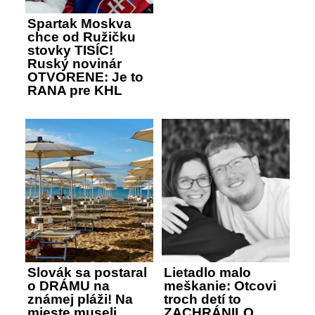
Spartak Moskva
chce od Ružičku
stovky TISÍC!
Ruský novinár
OTVORENE: Je to
RANA pre KHL
Slovák sa postaral
Lietadlo malo
o DRÁMU na
meškanie: Otcovi
známej pláži! Na
troch detí to
mieste museli
ZACHRÁNILO