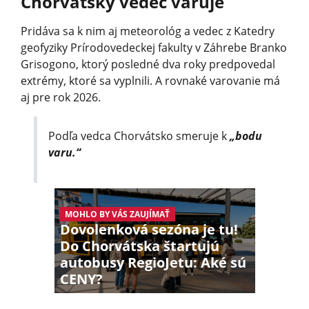
Chorvátsky vedec varuje
Pridáva sa k nim aj meteorológ a vedec z Katedry
geofyziky Prírodovedeckej fakulty v Záhrebe Branko
Grisogono, ktorý posledné dva roky predpovedal
extrémy, ktoré sa vyplnili. A rovnaké varovanie má
aj pre rok 2026.
Podľa vedca Chorvátsko smeruje k
„bodu
varu.“
MOHLO BY VÁS ZAUJÍMAŤ
Dovolenková sezóna je tu!
Do Chorvátska štartujú
autobusy RegioJetu: Aké sú
CENY?