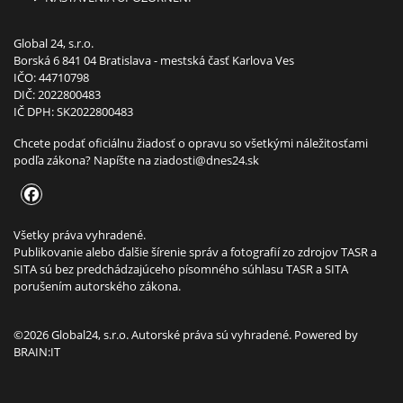
Global 24, s.r.o.
Borská 6 841 04 Bratislava - mestská časť Karlova Ves
IČO: 44710798
DIČ: 2022800483
IČ DPH: SK2022800483
Chcete podať oficiálnu žiadosť o opravu so všetkými náležitosťami
podľa zákona? Napíšte na
ziadosti@dnes24.sk
Všetky práva vyhradené.
Publikovanie alebo ďalšie šírenie správ a fotografií zo zdrojov TASR a
SITA sú bez predchádzajúceho písomného súhlasu TASR a SITA
porušením autorského zákona.
©2026 Global24, s.r.o. Autorské práva sú vyhradené. Powered by
BRAIN:IT