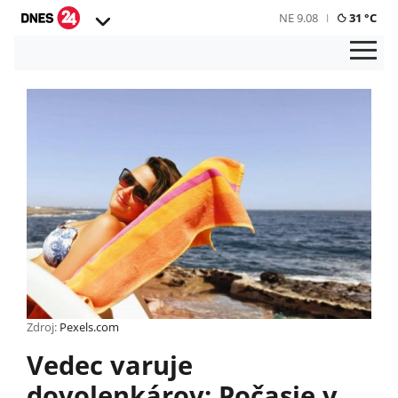
NE 9.08
31 °C
Zdroj:
Pexels.com
Vedec varuje
dovolenkárov: Počasie v