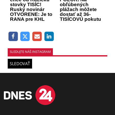
stovky TISÍC!
obľúbených
Ruský novinár
plážach môžete
OTVORENE: Je to
dostať až 36-
RANA pre KHL
TISÍCOVÚ pokutu
SLEDUJTE NÁŠ INSTAGRAM
SLEDOVAŤ