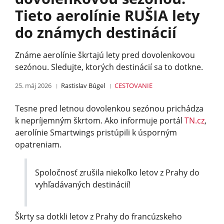
Tieto aerolínie RUŠIA lety
do známych destinácií
Známe aerolínie škrtajú lety pred dovolenkovou
sezónou. Sledujte, ktorých destinácií sa to dotkne.
25. máj 2026
Rastislav Búgel
CESTOVANIE
Tesne pred letnou dovolenkou sezónou prichádza
k nepríjemným škrtom. Ako informuje portál
TN.cz
,
aerolínie Smartwings pristúpili k úsporným
opatreniam.
Spoločnosť zrušila niekoľko letov z Prahy do
vyhľadávaných destinácií!
Škrty sa dotkli letov z Prahy do francúzskeho