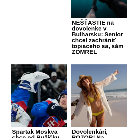
NEŠŤASTIE na
dovolenke v
Bulharsku: Senior
chcel zachrániť
topiaceho sa, sám
ZOMREL
Spartak Moskva
Dovolenkári,
chce od Ružičku
POZOR! Na