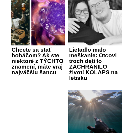
Chcete sa stať
Lietadlo malo
boháčom? Ak ste
meškanie: Otcovi
niektoré z TÝCHTO
troch detí to
znamení, máte vraj
ZACHRÁNILO
najväčšiu šancu
život! KOLAPS na
letisku