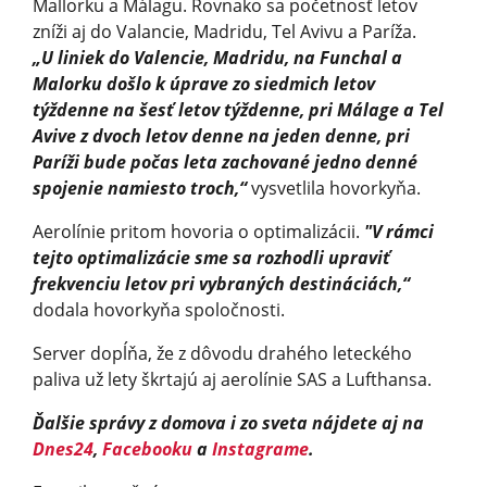
Mallorku a Málagu. Rovnako sa početnosť letov
zníži aj do Valancie, Madridu, Tel Avivu a Paríža.
„U liniek do Valencie, Madridu, na Funchal a
Malorku došlo k úprave zo siedmich letov
týždenne na šesť letov týždenne, pri Málage a Tel
Avive z dvoch letov denne na jeden denne, pri
Paríži bude počas leta zachované jedno denné
spojenie namiesto troch,“
vysvetlila hovorkyňa.
Aerolínie pritom hovoria o optimalizácii.
"V rámci
tejto optimalizácie sme sa rozhodli upraviť
frekvenciu letov pri vybraných destináciách,“
dodala hovorkyňa spoločnosti.
Server dopĺňa, že z dôvodu drahého leteckého
paliva už lety škrtajú aj aerolínie SAS a Lufthansa.
Ďalšie správy z domova i zo sveta nájdete aj na
Dnes24
,
Facebooku
a
Instagrame
.