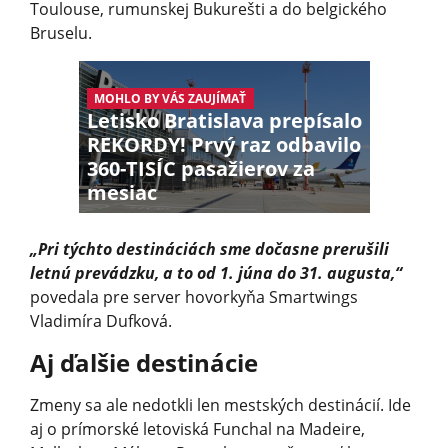
Toulouse, rumunskej Bukurešti a do belgického
Bruselu.
MOHLO BY VÁS ZAUJÍMAŤ
Letisko Bratislava prepísalo
REKORDY! Prvý raz odbavilo
360-TISÍC pasažierov za
mesiac
„Pri týchto destináciách sme dočasne prerušili
letnú prevádzku, a to od 1. júna do 31. augusta,“
povedala pre server hovorkyňa Smartwings
Vladimíra Dufková.
Aj ďalšie destinácie
Zmeny sa ale nedotkli len mestských destinácií. Ide
aj o prímorské letoviská Funchal na Madeire,