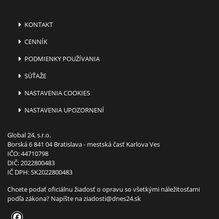
KONTAKT
CENNÍK
PODMIENKY POUŽÍVANIA
SÚŤAŽE
NASTAVENIA COOKIES
NASTAVENIA UPOZORNENÍ
Global 24, s.r.o.
Borská 6 841 04 Bratislava - mestská časť Karlova Ves
IČO: 44710798
DIČ: 2022800483
IČ DPH: SK2022800483
Chcete podať oficiálnu žiadosť o opravu so všetkými náležitosťami
podľa zákona? Napíšte na
ziadosti@dnes24.sk