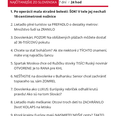
NAJČÍTANEJŠIE ZO SLOVENSKA
7 dní
24 hod
Po operácii mala strašné bolesti: ŠOK! V tele jej nechali
18-centimetrové nožnice
Lietadlo plné turistov sa PREPADLO o desiatky metrov:
Množstvo ľudí sa ZRANILO
Dovolenkári, POZOR! Na obľúbených plážach môžete dostať
až 36-TISÍCOVÚ pokutu
Chcete sa stať boháčom? Ak ste niektoré z TÝCHTO znamení,
máte vraj najväčšiu šancu
Spartak Moskva chce od Ružičku stovky TISÍC! Ruský novinár
OTVORENE: Je to RANA pre KHL
NEŠŤASTIE na dovolenke v Bulharsku: Senior chcel zachrániť
topiaceho sa, sám ZOMREL
Dovolenka ako LUXUS: Európsky rebríček odhalil krutú
pravdu! Ako sú na tom Slováci?
Lietadlo malo meškanie: Otcovi troch detí to ZACHRÁNILO
život! KOLAPS na letisku
Ktoré krajiny Európy majú NAJSMRTEĽNEJŠIE cesty? TAKTO