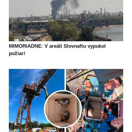
MIMORIADNE: V areáli Slovnaftu vypukol
požiar!