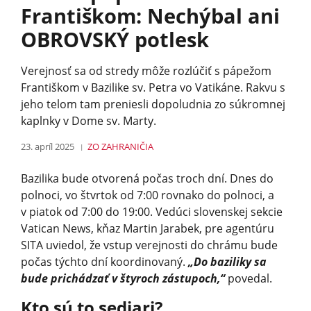
Františkom: Nechýbal ani
OBROVSKÝ potlesk
Verejnosť sa od stredy môže rozlúčiť s pápežom
Františkom v Bazilike sv. Petra vo Vatikáne. Rakvu s
jeho telom tam preniesli dopoludnia zo súkromnej
kaplnky v Dome sv. Marty.
23. apríl 2025
ZO ZAHRANIČIA
Bazilika bude otvorená počas troch dní. Dnes do
polnoci, vo štvrtok od 7:00 rovnako do polnoci, a
v piatok od 7:00 do 19:00. Vedúci slovenskej sekcie
Vatican News, kňaz Martin Jarabek, pre agentúru
SITA uviedol, že vstup verejnosti do chrámu bude
počas týchto dní koordinovaný.
„Do baziliky sa
bude prichádzať v štyroch zástupoch,“
povedal.
Kto sú to sediari?