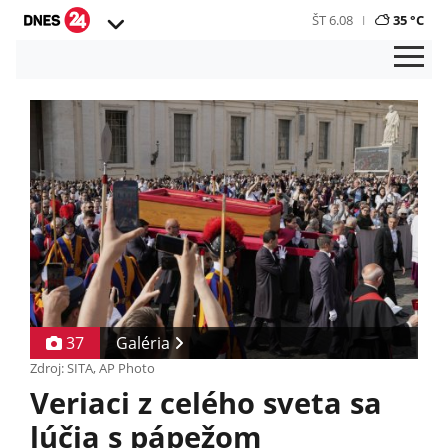
ŠT 6.08
35 °C
37
Galéria
Zdroj: SITA, AP Photo
Veriaci z celého sveta sa
lúčia s pápežom