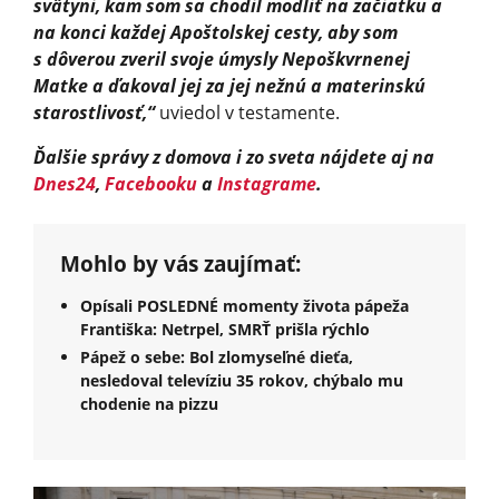
svätyni, kam som sa chodil modliť na začiatku a
na konci každej Apoštolskej cesty, aby som
s dôverou zveril svoje úmysly Nepoškvrnenej
Matke a ďakoval jej za jej nežnú a materinskú
starostlivosť,“
uviedol v testamente.
Ďalšie správy z domova i zo sveta nájdete aj na
Dnes24
,
Facebooku
a
Instagrame
.
Mohlo by vás zaujímať:
Opísali POSLEDNÉ momenty života pápeža
Františka: Netrpel, SMRŤ prišla rýchlo
Pápež o sebe: Bol zlomyseľné dieťa,
nesledoval televíziu 35 rokov, chýbalo mu
chodenie na pizzu