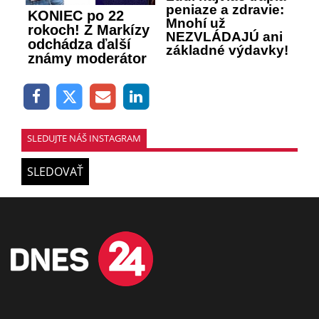
peniaze a zdravie:
KONIEC po 22
Mnohí už
rokoch! Z Markízy
NEZVLÁDAJÚ ani
odchádza ďalší
základné výdavky!
známy moderátor
SLEDUJTE NÁŠ INSTAGRAM
SLEDOVAŤ