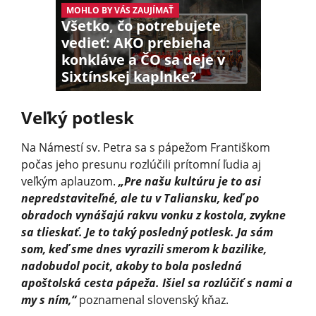
MOHLO BY VÁS ZAUJÍMAŤ
Všetko, čo potrebujete
vedieť: AKO prebieha
konkláve a ČO sa deje v
Sixtínskej kaplnke?
Veľký potlesk
Na Námestí sv. Petra sa s pápežom Františkom
počas jeho presunu rozlúčili prítomní ľudia aj
veľkým aplauzom.
„Pre našu kultúru je to asi
nepredstaviteľné, ale tu v Taliansku, keď po
obradoch vynášajú rakvu vonku z kostola, zvykne
sa tlieskať. Je to taký posledný potlesk. Ja sám
som, keď sme dnes vyrazili smerom k bazilike,
nadobudol pocit, akoby to bola posledná
apoštolská cesta pápeža. Išiel sa rozlúčiť s nami a
my s ním,“
poznamenal slovenský kňaz.