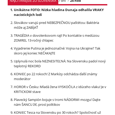
NAJČÍTANEJŠIE ZO SLOVENSKA
7 dní
24 hod
Unikátne FOTO: Nízka hladina Dunaja odhalila VRAKY
nacistických lodí
Slovákov varujú pred NEBEZPEČNOU paštétou: Baktéria
môže aj ZABÍJAŤ
TRAGÉDIA v dovolenkovom raji! Po kontakte s medúzou
ZOMREL 13-ročný chlapec
Vyjadrenie Putina je jednoznačné: Vojna na Ukrajine? Tak
skoro jej koniec NEČAKAJTE
Uplynulá noc bola NEZNESITEĽNÁ: Na Slovensku padol nový
teplotný REKORD
KONIEC po 22 rokoch! Z Markízy odchádza ďalší známy
moderátor
HOROR v Česku: Mladá žena VYSKOČILA z idúceho vlaku! Je v
KRITICKOM stave
Plavecký šampión bojuje s tromi NÁDORMI mozgu! Dajte
nám ŠANCU žiť, prosí politikov
KONIEC Tesca na Slovensku po 30 rokoch? Spoločnosť už