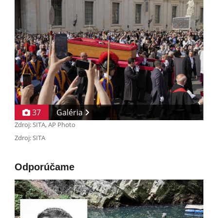
37
Galéria
Zdroj: SITA, AP Photo
Zdroj: SITA
Odporúčame