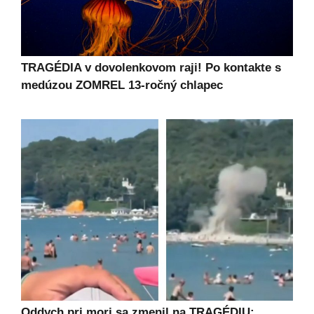
TRAGÉDIA v dovolenkovom raji! Po kontakte s
medúzou ZOMREL 13-ročný chlapec
Oddych pri mori sa zmenil na TRAGÉDIU: