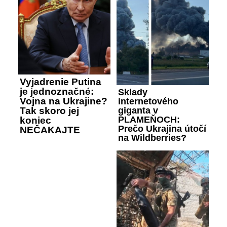
Vyjadrenie Putina
je jednoznačné:
Sklady
Vojna na Ukrajine?
internetového
giganta v
Tak skoro jej
PLAMEŇOCH:
koniec
Prečo Ukrajina útočí
NEČAKAJTE
na Wildberries?