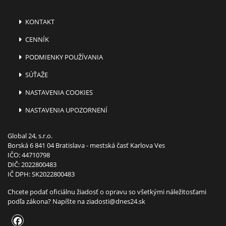
KONTAKT
CENNÍK
PODMIENKY POUŽÍVANIA
SÚŤAŽE
NASTAVENIA COOKIES
NASTAVENIA UPOZORNENÍ
Global 24, s.r.o.
Borská 6 841 04 Bratislava - mestská časť Karlova Ves
IČO: 44710798
DIČ: 2022800483
IČ DPH: SK2022800483
Chcete podať oficiálnu žiadosť o opravu so všetkými náležitosťami
podľa zákona? Napíšte na
ziadosti@dnes24.sk