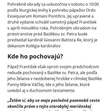
Pohrebné obrady sa uskutočnia v sobotu o 10:00
podľa liturgickej knihy k pohrebu pápežov Ordo
Exsequiarum Romani Pontificis. Jej upravené a
druhé vydanie schválil samotný pápež František
v apríli minulého roka. Pohrebným obradom na
priestranstve pred Bazilikou sv. Petra bude
predsedať kardinál Giovanni Battista Re, ktorý je
dekanom Kolégia kardinálov.
Kde ho pochovajú?
Pápež František však oproti svojim predchodcom
nebude pochovaný v Bazilike sv. Petra, ale podľa
jeho želania v nezdobenej hrobke v rímskej Bazilike
Panny Márie Väčšej. Ide o jeho želanie, ktoré
uviedol aj v duchovnom testamente.
„Želám si, aby sa moja posledná pozemská cesta
skončila práve v tejto starobylej mariánskej