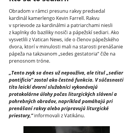
Obradom v rámci presunu rakvy predsedal
kardinál kamerlengo Kevin Farrell. Rakvu
v sprievode za kardinálmi a patriarchami niesli
z kaplnky do baziliky nosiči a pápežskí sediari. Ako
vysvetlili z Vatican News, ide o členov pápežského
dvora, ktorí v minulosti mali na starosti prenášanie
pápeža na takzvanom „sedes gestatoria“ čiže na
prenosnom tróne.
„Tento zvyk sa dnes už nepoužíva, ale titul „sediar
pontificio“ zostal ako čestná funkcia. V súčasnosti
títo laickí dvorní služobníci vykonávajú
protokolárne úlohy počas liturgických slávení a
pohrebných obradov, napríklad pomáhajú pri
prenášaní rakvy alebo pripravujú liturgické
priestory,“
informovali z Vatikánu.