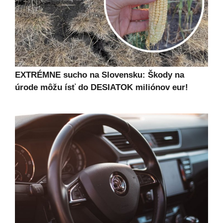
EXTRÉMNE sucho na Slovensku: Škody na
úrode môžu ísť do DESIATOK miliónov eur!