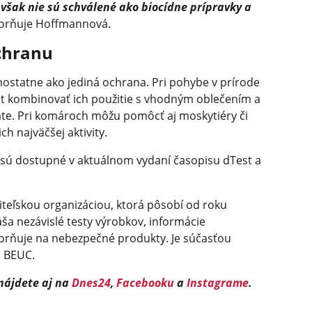
 však nie sú schválené ako biocídne prípravky a
orňuje Hoffmannová.
ochranu
ostatne ako jediná ochrana. Pri pohybe v prírode
st kombinovať ich použitie s vhodným oblečením a
ate. Pri komároch môžu pomôcť aj moskytiéry či
h najväčšej aktivity.
sú dostupné v aktuálnom vydaní časopisu dTest a
iteľskou organizáciou, ktorá pôsobí od roku
ša nezávislé testy výrobkov, informácie
orňuje na nebezpečné produkty. Je súčasťou
a BEUC.
 nájdete aj na
Dnes24
,
Facebooku
a
Instagrame
.