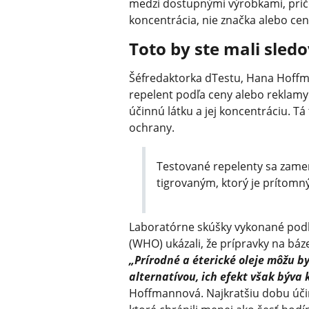
medzi dostupnými výrobkami, pričo
koncentrácia, nie značka alebo cen
Toto by ste mali sled
Šéfredaktorka dTestu, Hana Hoffma
repelent podľa ceny alebo reklamy. 
účinnú látku a jej koncentráciu. Tá
ochrany.
Testované repelenty sa zame
tigrovaným, ktorý je prítomný
Laboratórne skúšky vykonané podľa
(WHO) ukázali, že prípravky na bá
„Prírodné a éterické oleje môžu b
alternatívou, ich efekt však býva 
Hoffmannová. Najkratšiu dobu účin