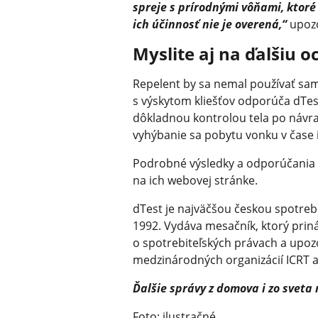
spreje s prírodnými vôňami, ktoré
ich účinnosť nie je overená,“
upoz
Myslite aj na ďalšiu 
Repelent by sa nemal používať sam
s výskytom kliešťov odporúča dTe
dôkladnou kontrolou tela po návr
vyhýbanie sa pobytu vonku v čase ic
Podrobné výsledky a odporúčania 
na ich webovej stránke.
dTest je najväčšou českou spotreb
1992. Vydáva mesačník, ktorý priná
o spotrebiteľských právach a upoz
medzinárodných organizácií ICRT 
Ďalšie správy z domova i zo sveta
Foto: ilustračné