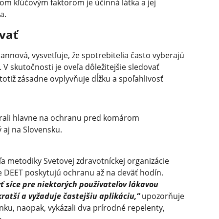
m kľúčovým faktorom je účinná látka a jej
a.
ovať
nnová, vysvetľuje, že spotrebitelia často vyberajú
V skutočnosti je oveľa dôležitejšie sledovať
 totiž zásadne ovplyvňuje dĺžku a spoľahlivosť
rali hlavne na ochranu pred komárom
 aj na Slovensku.
 metodiky Svetovej zdravotníckej organizácie
ze DEET poskytujú ochranu až na deväť hodín.
yť síce pre niektorých používateľov lákavou
kratší a vyžaduje častejšiu aplikáciu,“
upozorňuje
ku, naopak, vykázali dva prírodné repelenty,