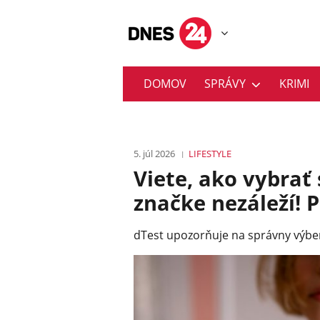
DOMOV
SPRÁVY
KRIMI
5. júl 2026
LIFESTYLE
Viete, ako vybrať
značke nezáleží! 
dTest upozorňuje na správny výber 