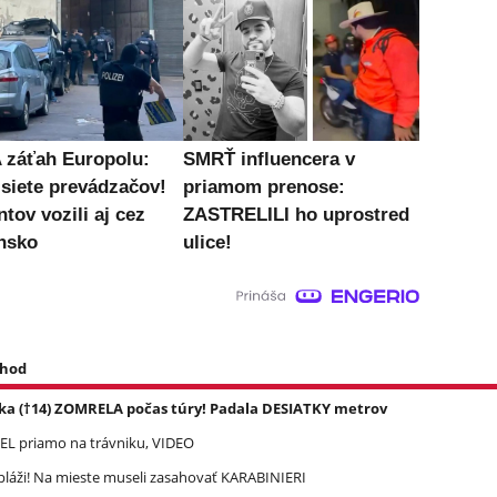
záťah Europolu:
SMRŤ influencera v
 siete prevádzačov!
priamom prenose:
tov vozili aj cez
ZASTRELILI ho uprostred
nsko
ulice!
 hod
ka (†14) ZOMRELA počas túry! Padala DESIATKY metrov
REL priamo na trávniku, VIDEO
pláži! Na mieste museli zasahovať KARABINIERI