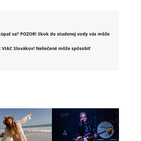
okúpať sa? POZOR! Skok do studenej vody vás môže
z VIAC Slovákov! Neliečené môže spôsobiť