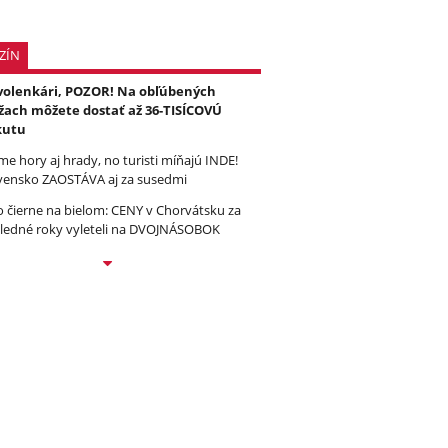
ZÍN
olenkári, POZOR! Na obľúbených
žach môžete dostať až 36-TISÍCOVÚ
kutu
e hory aj hrady, no turisti míňajú INDE!
vensko ZAOSTÁVA aj za susedmi
to čierne na bielom: CENY v Chorvátsku za
ledné roky vyleteli na DVOJNÁSOBOK