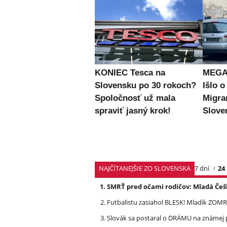
KONIEC Tesca na
MEGA 
Slovensku po 30 rokoch?
Išlo o
Spoločnosť už mala
Migran
spraviť jasný krok!
Slove
NAJČÍTANEJŠIE ZO SLOVENSKA
7 dní
24
SMRŤ pred očami rodičov: Mladá Češ
Futbalistu zasiahol BLESK! Mladík ZOM
Slovák sa postaral o DRÁMU na známej 