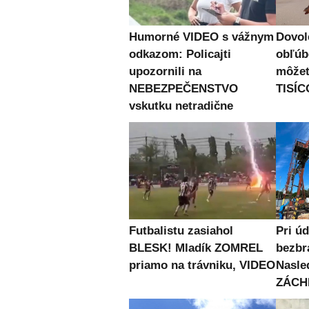
Humorné VIDEO s vážnym
Dovol
odkazom: Policajti
obľúb
upozornili na
môžet
NEBEZPEČENSTVO
TISÍC
vskutku netradične
Futbalistu zasiahol
Pri úd
BLESK! Mladík ZOMREL
bezb
priamo na trávniku, VIDEO
Nasle
ZÁCH