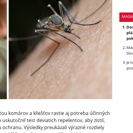
MAGA
Dov
plá
po
Mám
Slo
Je 
pos
tou komárov a kliešťov rastie aj potreba účinných
skutočnil test deviatich repelentov, aby zistil,
u ochranu. Výsledky preukázali výrazné rozdiely