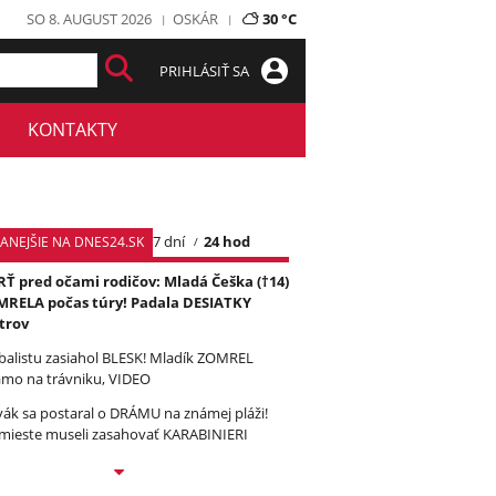
SO 8. AUGUST 2026
OSKÁR
30 °C
PRIHLÁSIŤ SA
KONTAKTY
7 dní
24 hod
TANEJŠIE NA DNES24.SK
Ť pred očami rodičov: Mladá Češka (†14)
RELA počas túry! Padala DESIATKY
trov
balistu zasiahol BLESK! Mladík ZOMREL
amo na trávniku, VIDEO
vák sa postaral o DRÁMU na známej pláži!
mieste museli zasahovať KARABINIERI