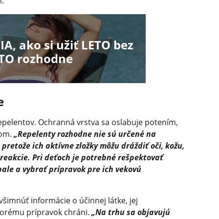
n.
A, ako si užiť LETO bez
OTO rozhodne
e
repelentov. Ochranná vrstva sa oslabuje potením,
rom.
„Repelenty rozhodne nie sú určené na
pretože ich aktívne zložky môžu dráždiť oči, kožu,
 reakcie. Pri deťoch je potrebné rešpektovať
le a vybrať prípravok pre ich vekovú
všimnúť informácie o účinnej látke, jej
ktorému prípravok chráni.
„Na trhu sa objavujú