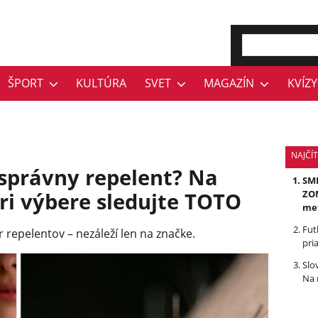
ŠPORT
KULTÚRA
SVET
MAGAZÍN
KVÍZY
NAJČÍ
 správny repelent? Na
SMR
Pri výbere sledujte TOTO
ZOM
me
Fut
repelentov – nezáleží len na značke.
pri
Slo
Na 