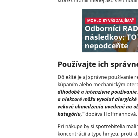
ktoré chránili menej ako šesť hodí
MOHLO BY VÁS ZAUJÍMAŤ
Odborníci RADI
následkov: T
nepodceňte
Používajte ich správn
Dôležité je aj správne používanie 
kúpaním alebo mechanickým ote
dlhodobé a intenzívne používanie, 
a niektoré môžu vyvolať alergické
vekové obmedzenia uvedené na oba
kategóriu,“
dodáva Hoffmannová.
Pri nákupe by si spotrebitelia mali 
koncentrácii a type hmyzu, proti 