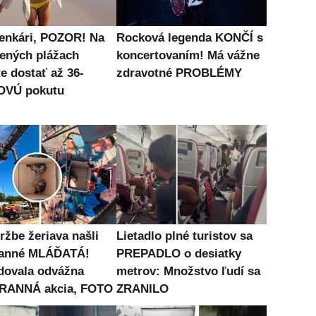
enkári, POZOR! Na
Rocková legenda KONČÍ s
ených plážach
koncertovaním! Má vážne
e dostať až 36-
zdravotné PROBLÉMY
OVÚ pokutu
ržbe žeriava našli
Lietadlo plné turistov sa
ranné MLÁĎATÁ!
PREPADLO o desiatky
dovala odvážna
metrov: Množstvo ľudí sa
RANNÁ akcia, FOTO
ZRANILO