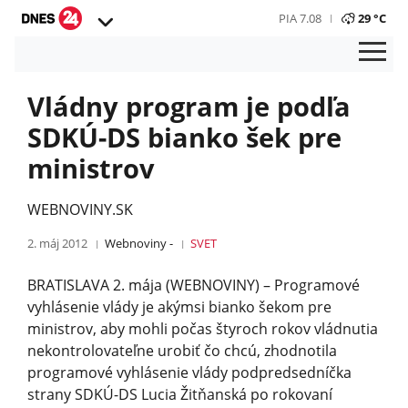
PIA 7.08
29 °C
Vládny program je podľa
SDKÚ-DS bianko šek pre
ministrov
WEBNOVINY.SK
2. máj 2012
Webnoviny -
SVET
BRATISLAVA 2. mája (WEBNOVINY) – Programové
vyhlásenie vlády je akýmsi bianko šekom pre
ministrov, aby mohli počas štyroch rokov vládnutia
nekontrolovateľne urobiť čo chcú, zhodnotila
programové vyhlásenie vlády podpredsedníčka
strany SDKÚ-DS Lucia Žitňanská po rokovaní