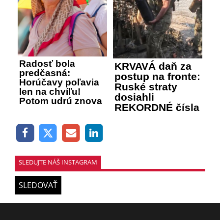
Radosť bola
KRVAVÁ daň za
predčasná:
postup na fronte:
Horúčavy poľavia
Ruské straty
len na chvíľu!
dosiahli
Potom udrú znova
REKORDNÉ čísla
SLEDUJTE NÁŠ INSTAGRAM
SLEDOVAŤ