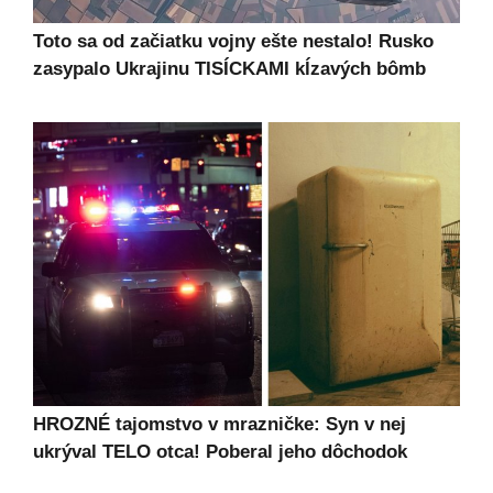
Toto sa od začiatku vojny ešte nestalo! Rusko
zasypalo Ukrajinu TISÍCKAMI kĺzavých bômb
HROZNÉ tajomstvo v mrazničke: Syn v nej
ukrýval TELO otca! Poberal jeho dôchodok