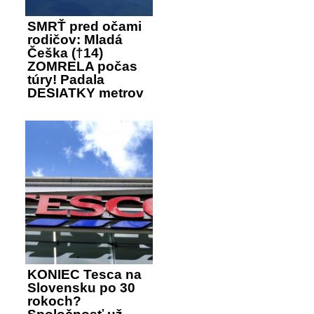
SMRŤ pred očami
rodičov: Mladá
Češka (†14)
ZOMRELA počas
túry! Padala
DESIATKY metrov
KONIEC Tesca na
Slovensku po 30
rokoch?