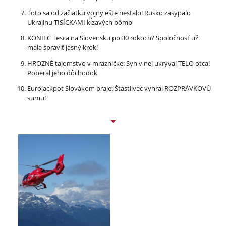
Toto sa od začiatku vojny ešte nestalo! Rusko zasypalo
Ukrajinu TISÍCKAMI kĺzavých bômb
KONIEC Tesca na Slovensku po 30 rokoch? Spoločnosť už
mala spraviť jasný krok!
HROZNÉ tajomstvo v mrazničke: Syn v nej ukrýval TELO otca!
Poberal jeho dôchodok
Eurojackpot Slovákom praje: Šťastlivec vyhral ROZPRÁVKOVÚ
sumu!