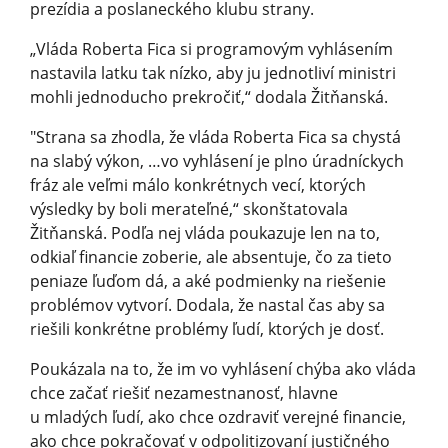
prezídia a poslaneckého klubu strany.
„Vláda Roberta Fica si programovým vyhlásením
nastavila latku tak nízko, aby ju jednotliví ministri
mohli jednoducho prekročiť,“ dodala Žitňanská.
"Strana sa zhodla, že vláda Roberta Fica sa chystá
na slabý výkon, …vo vyhlásení je plno úradníckych
fráz ale veľmi málo konkrétnych vecí, ktorých
výsledky by boli merateľné,“ skonštatovala
Žitňanská. Podľa nej vláda poukazuje len na to,
odkiaľ financie zoberie, ale absentuje, čo za tieto
peniaze ľuďom dá, a aké podmienky na riešenie
problémov vytvorí. Dodala, že nastal čas aby sa
riešili konkrétne problémy ľudí, ktorých je dosť.
Poukázala na to, že im vo vyhlásení chýba ako vláda
chce začať riešiť nezamestnanosť, hlavne
u mladých ľudí, ako chce ozdraviť verejné financie,
ako chce pokračovať v odpolitizovaní justičného