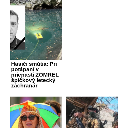
Hasiči smútia: Pri
potápaní v
priepasti ZOMREL
špičkový letecký
záchranár