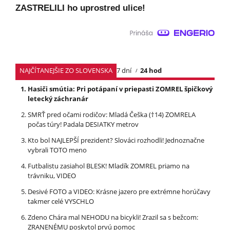
ZASTRELILI ho uprostred ulice!
NAJČÍTANEJŠIE ZO SLOVENSKA
7 dní
24 hod
Hasiči smútia: Pri potápaní v priepasti ZOMREL špičkový
letecký záchranár
SMRŤ pred očami rodičov: Mladá Češka (†14) ZOMRELA
počas túry! Padala DESIATKY metrov
Kto bol NAJLEPŠÍ prezident? Slováci rozhodli! Jednoznačne
vybrali TOTO meno
Futbalistu zasiahol BLESK! Mladík ZOMREL priamo na
trávniku, VIDEO
Desivé FOTO a VIDEO: Krásne jazero pre extrémne horúčavy
takmer celé VYSCHLO
Zdeno Chára mal NEHODU na bicykli! Zrazil sa s bežcom:
ZRANENÉMU poskytol prvú pomoc