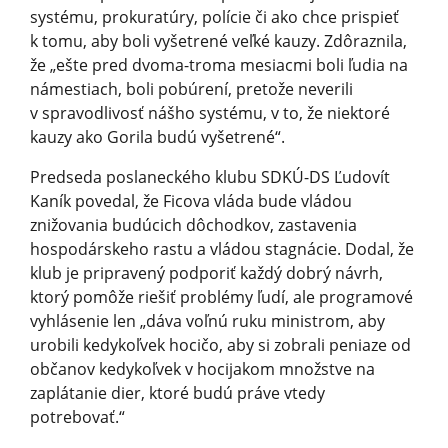
systému, prokuratúry, polície či ako chce prispieť
k tomu, aby boli vyšetrené veľké kauzy. Zdôraznila,
že „ešte pred dvoma-troma mesiacmi boli ľudia na
námestiach, boli pobúrení, pretože neverili
v spravodlivosť nášho systému, v to, že niektoré
kauzy ako Gorila budú vyšetrené“.
Predseda poslaneckého klubu SDKÚ-DS Ľudovít
Kaník povedal, že Ficova vláda bude vládou
znižovania budúcich dôchodkov, zastavenia
hospodárskeho rastu a vládou stagnácie. Dodal, že
klub je pripravený podporiť každý dobrý návrh,
ktorý pomôže riešiť problémy ľudí, ale programové
vyhlásenie len „dáva voľnú ruku ministrom, aby
urobili kedykoľvek hocičo, aby si zobrali peniaze od
občanov kedykoľvek v hocijakom množstve na
zaplátanie dier, ktoré budú práve vtedy
potrebovať.“