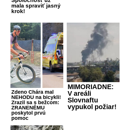
Spoločnosť už
mala spraviť jasný
krok!
MIMORIADNE:
Zdeno Chára mal
V areáli
NEHODU na bicykli!
Slovnaftu
Zrazil sa s bežcom:
vypukol požiar!
ZRANENÉMU
poskytol prvú
pomoc