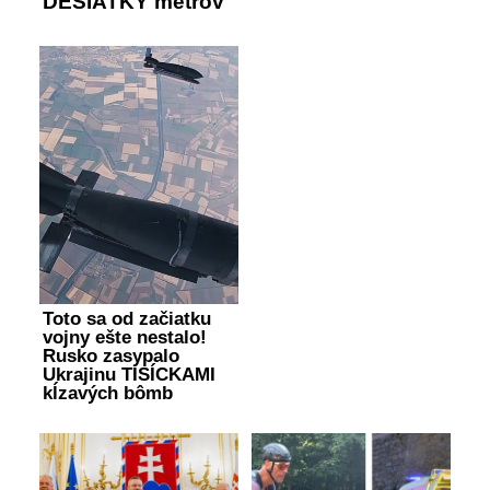
DESIATKY metrov
Toto sa od začiatku
vojny ešte nestalo!
Rusko zasypalo
Ukrajinu TISÍCKAMI
kĺzavých bômb