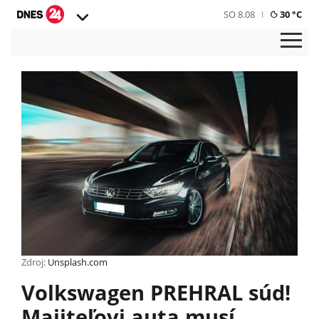
SO 8.08
30 °C
Zdroj:
Unsplash.com
Volkswagen PREHRAL súd!
Majiteľovi auta musí