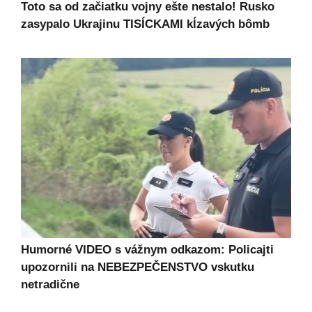
Toto sa od začiatku vojny ešte nestalo! Rusko
zasypalo Ukrajinu TISÍCKAMI kĺzavých bômb
Humorné VIDEO s vážnym odkazom: Policajti
upozornili na NEBEZPEČENSTVO vskutku
netradične