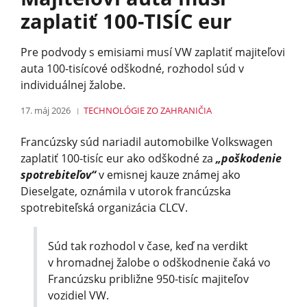
zaplatiť 100-TISÍC eur
Pre podvody s emisiami musí VW zaplatiť majiteľovi
auta 100-tisícové odškodné, rozhodol súd v
individuálnej žalobe.
17. máj 2026
TECHNOLÓGIE
ZO ZAHRANIČIA
Francúzsky súd nariadil automobilke Volkswagen
zaplatiť 100-tisíc eur ako odškodné za
„poškodenie
spotrebiteľov“
v emisnej kauze známej ako
Dieselgate, oznámila v utorok francúzska
spotrebiteľská organizácia CLCV.
Súd tak rozhodol v čase, keď na verdikt
v hromadnej žalobe o odškodnenie čaká vo
Francúzsku približne 950-tisíc majiteľov
vozidiel VW.