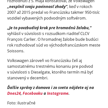
rozhodnutí z 5. mája konštatoval, že Volkswagen
„nesplnil svoju povinnosť zhody“
, keď v rokoch
2007 až 2015 predal vo Francúzsku takmer 950-tisíc
vozidiel vybavených podvodným softvérom.
„Je to povzbudivý krok pre hromadnú žalobu,“
vyhlásil v súvislosti s rozsudkom riaditeľ CLCV
François Carlier. O hromadnej žalobe bude budúci
rok rozhodovať súd vo východofrancúzskom meste
Soissons.
Volkswagen zároveň vo Francúzsku čelí aj
samostatnému trestnému konaniu pre podvod
v súvislosti s Dieselgate, ktorého termín má byť
stanovený v decembri.
Ďalšie správy z domova i zo sveta nájdete aj na
Dnes24
,
Facebooku
a
Instagrame
.
Foto: ilustračné