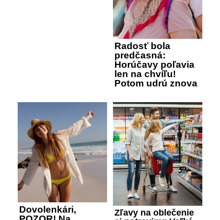
Radosť bola
predčasná:
Horúčavy poľavia
len na chvíľu!
Potom udrú znova
Dovolenkári,
Zľavy na oblečenie
POZOR! Na