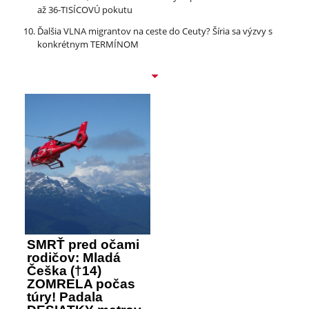
až 36-TISÍCOVÚ pokutu
Ďalšia VLNA migrantov na ceste do Ceuty? Šíria sa výzvy s
konkrétnym TERMÍNOM
SMRŤ pred očami
rodičov: Mladá
Češka (†14)
ZOMRELA počas
túry! Padala