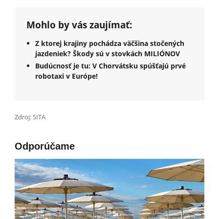
Mohlo by vás zaujímať:
Z ktorej krajiny pochádza väčšina stočených
jazdeniek? Škody sú v stovkách MILIÓNOV
Budúcnosť je tu: V Chorvátsku spúšťajú prvé
robotaxi v Európe!
Zdroj: SITA
Odporúčame