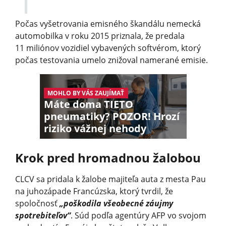
Počas vyšetrovania emisného škandálu nemecká
automobilka v roku 2015 priznala, že predala
11 miliónov vozidiel vybavených softvérom, ktorý
počas testovania umelo znižoval namerané emisie.
MOHLO BY VÁS ZAUJÍMAŤ
Máte doma TIETO
pneumatiky? POZOR! Hrozí
riziko vážnej nehody
Krok pred hromadnou žalobou
CLCV sa pridala k žalobe majiteľa auta z mesta Pau
na juhozápade Francúzska, ktorý tvrdil, že
spoločnosť
„poškodila všeobecné záujmy
spotrebiteľov“
. Súd podľa agentúry AFP vo svojom