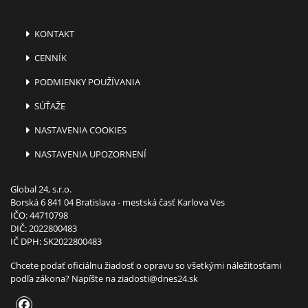
KONTAKT
CENNÍK
PODMIENKY POUŽÍVANIA
SÚŤAŽE
NASTAVENIA COOKIES
NASTAVENIA UPOZORNENÍ
Global 24, s.r.o.
Borská 6 841 04 Bratislava - mestská časť Karlova Ves
IČO: 44710798
DIČ: 2022800483
IČ DPH: SK2022800483
Chcete podať oficiálnu žiadosť o opravu so všetkými náležitosťami
podľa zákona? Napíšte na
ziadosti@dnes24.sk