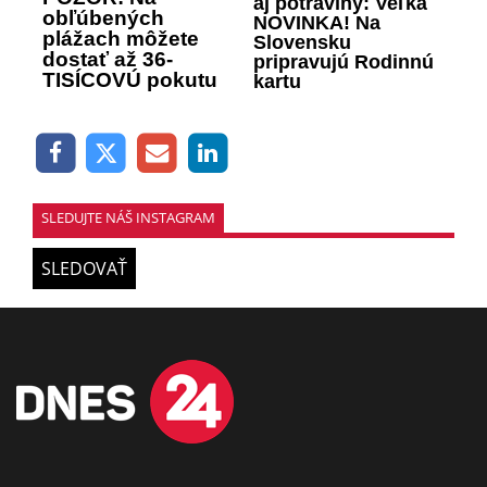
aj potraviny: Veľká
obľúbených
NOVINKA! Na
plážach môžete
Slovensku
dostať až 36-
pripravujú Rodinnú
TISÍCOVÚ pokutu
kartu
SLEDUJTE NÁŠ INSTAGRAM
SLEDOVAŤ