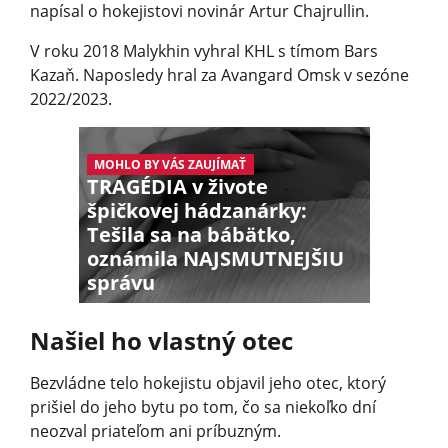
napísal o hokejistovi novinár Artur Chajrullin.
V roku 2018 Malykhin vyhral KHL s tímom Bars
Kazaň. Naposledy hral za Avangard Omsk v sezóne
2022/2023.
MOHLO BY VÁS ZAUJÍMAŤ
TRAGÉDIA v živote
špičkovej hádzanárky:
Tešila sa na bábätko,
oznámila NAJSMUTNEJŠIU
správu
Našiel ho vlastný otec
Bezvládne telo hokejistu objavil jeho otec, ktorý
prišiel do jeho bytu po tom, čo sa niekoľko dní
neozval priateľom ani príbuzným.