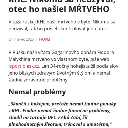
otec ho našiel MŔTVEHO
Víťaza ruskej KHL našli mŕtveho v byte. Nikomu sa
neozýval, tak ho prišiel skontrolovať jeho otec.
24. marec 2025
HOKEJ
V Rusku našli víťaza Gagarinovho pohára Fiodora
Malykhina mŕtveho vo vlastnom byte, píše web
isport.blesk.cz
. Len 34-ročný hokejista žil podľa slov
jeho blízkych zdravým životným štýlom a nemal
žiadne zdravotné problémy.
Nemal problémy
„Skončil s hokejom, pretože nemal žiadne ponuky
z KHL. Fiodor nemal žiadne finančné problémy,
chodil na turnaje UFC v Abú Zabí, žil
plnohodnotným životom, trénoval s amatérmi,“