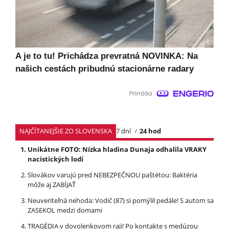
A je to tu! Prichádza prevratná NOVINKA: Na
našich cestách pribudnú stacionárne radary
NAJČÍTANEJŠIE ZO SLOVENSKA
7 dní
24 hod
Unikátne FOTO: Nízka hladina Dunaja odhalila VRAKY
nacistických lodí
Slovákov varujú pred NEBEZPEČNOU paštétou: Baktéria
môže aj ZABÍJAŤ
Neuveriteľná nehoda: Vodič (87) si pomýlil pedále! S autom sa
ZASEKOL medzi domami
TRAGÉDIA v dovolenkovom raji! Po kontakte s medúzou