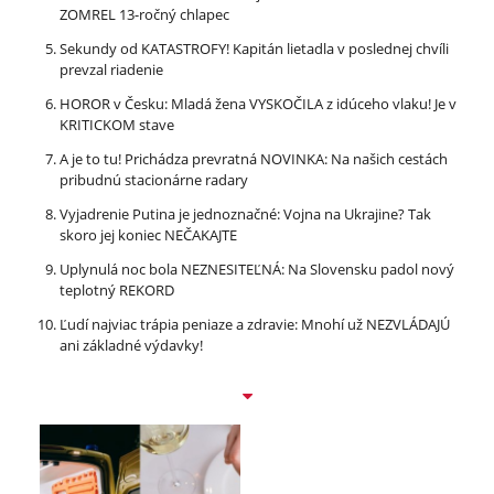
ZOMREL 13-ročný chlapec
Sekundy od KATASTROFY! Kapitán lietadla v poslednej chvíli
prevzal riadenie
HOROR v Česku: Mladá žena VYSKOČILA z idúceho vlaku! Je v
KRITICKOM stave
A je to tu! Prichádza prevratná NOVINKA: Na našich cestách
pribudnú stacionárne radary
Vyjadrenie Putina je jednoznačné: Vojna na Ukrajine? Tak
skoro jej koniec NEČAKAJTE
Uplynulá noc bola NEZNESITEĽNÁ: Na Slovensku padol nový
teplotný REKORD
Ľudí najviac trápia peniaze a zdravie: Mnohí už NEZVLÁDAJÚ
ani základné výdavky!