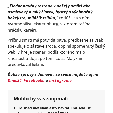
„Fiodor navždy zostane v našej pamäti ako
usmievavý a milý človek, bystrý a výnimočný
hokejista, miláčik tribún,“
rozlúčil sa s ním
Avtomobilist Jekaterinburg, v ktorom začínal
hráčsku kariéru.
Príčinu smrti má potvrdiť pitva, predbežne sa však
špekuluje o zástave srdca, doplnil spomenutý český
web. V hre je scenár, podľa ktorého malo
k nešťastiu dôjsť po tom, čo sa Malykhin
predávkoval liekmi.
Ďalšie správy z domova i zo sveta nájdete aj na
Dnes24
,
Facebooku
a
Instagrame
.
Mohlo by vás zaujímať:
To snáď nie! Namiesto návratu musela ísť