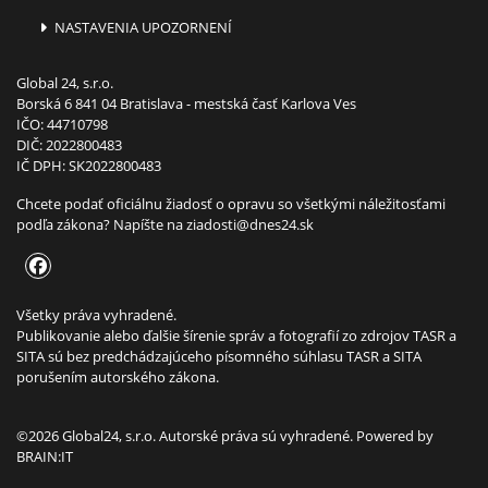
NASTAVENIA UPOZORNENÍ
Global 24, s.r.o.
Borská 6 841 04 Bratislava - mestská časť Karlova Ves
IČO: 44710798
DIČ: 2022800483
IČ DPH: SK2022800483
Chcete podať oficiálnu žiadosť o opravu so všetkými náležitosťami
podľa zákona? Napíšte na
ziadosti@dnes24.sk
Všetky práva vyhradené.
Publikovanie alebo ďalšie šírenie správ a fotografií zo zdrojov TASR a
SITA sú bez predchádzajúceho písomného súhlasu TASR a SITA
porušením autorského zákona.
©2026 Global24, s.r.o. Autorské práva sú vyhradené. Powered by
BRAIN:IT