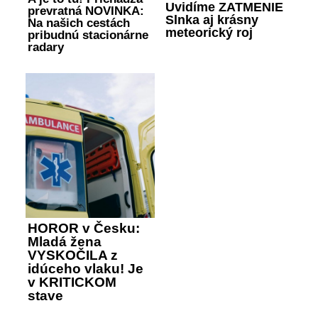
Uvidíme ZATMENIE
prevratná NOVINKA:
Slnka aj krásny
Na našich cestách
meteorický roj
pribudnú stacionárne
radary
HOROR v Česku:
Mladá žena
VYSKOČILA z
idúceho vlaku! Je
v KRITICKOM
stave