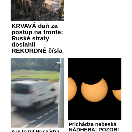
KRVAVÁ daň za
postup na fronte:
Ruské straty
dosiahli
REKORDNÉ čísla
Prichádza nebeská
NÁDHERA: POZOR!
A je to tu! Prichádza