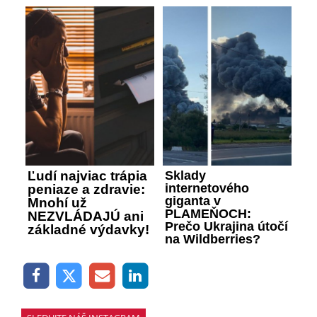
Ľudí najviac trápia
Sklady
internetového
peniaze a zdravie:
giganta v
Mnohí už
PLAMEŇOCH:
NEZVLÁDAJÚ ani
Prečo Ukrajina útočí
základné výdavky!
na Wildberries?