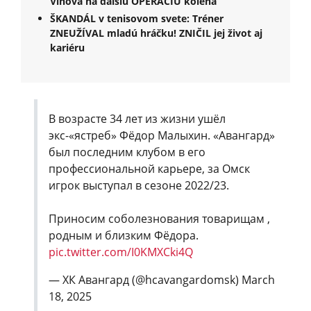
Vlhová na ďalšiu OPERÁCIU kolena
ŠKANDÁL v tenisovom svete: Tréner
ZNEUŽÍVAL mladú hráčku! ZNIČIL jej život aj
kariéru
В возрасте 34 лет из жизни ушёл
экс-«ястреб» Фёдор Малыхин. «Авангард»
был последним клубом в его
профессиональной карьере, за Омск
игрок выступал в сезоне 2022/23.
Приносим соболезнования товарищам ,
родным и близким Фёдора.
pic.twitter.com/I0KMXCki4Q
— ХК Авангард (@hcavangardomsk)
March
18, 2025