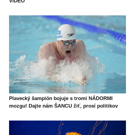
VIDEO
Plavecký šampión bojuje s tromi NÁDORMI
mozgu! Dajte nám ŠANCU žiť, prosí politikov