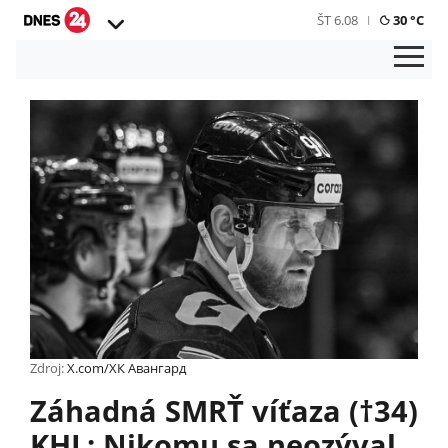
ŠT 6.08
30 °C
Zdroj:
X.com/ХК Авангард
Záhadná SMRŤ víťaza (†34)
KHL: Nikomu sa neozýval,