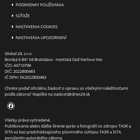
PODMIENKY POUŽÍVANIA
SÚŤAŽE
NASTAVENIA COOKIES
NASTAVENIA UPOZORNENÍ
Global 24, s.r.o.
Borská 6 841 04 Bratislava - mestská časť Karlova Ves
IČO: 44710798
DIČ: 2022800483
IČ DPH: SK2022800483
Chcete podať oficiálnu žiadosť o opravu so všetkými náležitosťami
podľa zákona? Napíšte na
ziadosti@dnes24.sk
Všetky práva vyhradené.
Publikovanie alebo ďalšie šírenie správ a fotografií zo zdrojov TASR a
SITA sú bez predchádzajúceho písomného súhlasu TASR a SITA
porušením autorského zákona.