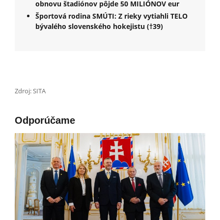
obnovu štadiónov pôjde 50 MILIÓNOV eur
Športová rodina SMÚTI: Z rieky vytiahli TELO
bývalého slovenského hokejistu (†39)
Zdroj: SITA
Odporúčame