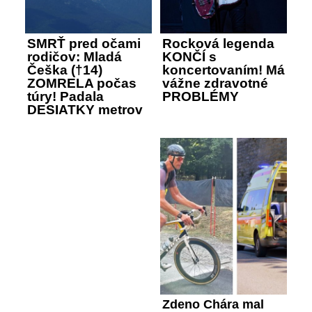
SMRŤ pred očami
Rocková legenda
rodičov: Mladá
KONČÍ s
Češka (†14)
koncertovaním! Má
ZOMRELA počas
vážne zdravotné
túry! Padala
PROBLÉMY
DESIATKY metrov
Zdeno Chára mal