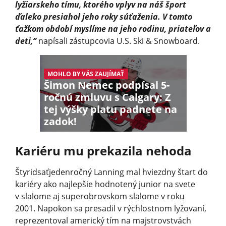
lyžiarskeho tímu, ktorého vplyv na náš šport
ďaleko presiahol jeho roky súťaženia. V tomto
ťažkom období myslíme na jeho rodinu, priateľov a
deti,“
napísali zástupcovia U.S. Ski & Snowboard.
MOHLO BY VÁS ZAUJÍMAŤ
Šimon Nemec podpísal 5-
ročnú zmluvu s Calgary: Z
tej výšky platu padnete na
zadok!
Kariéru mu prekazila nehoda
Štyridsaťjedenročný Lanning mal hviezdny štart do
kariéry ako najlepšie hodnotený junior na svete
v slalome aj superobrovskom slalome v roku
2001. Napokon sa presadil v rýchlostnom lyžovaní,
reprezentoval americký tím na majstrovstvách