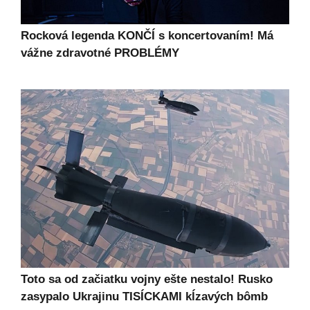
Rocková legenda KONČÍ s koncertovaním! Má
vážne zdravotné PROBLÉMY
Toto sa od začiatku vojny ešte nestalo! Rusko
zasypalo Ukrajinu TISÍCKAMI kĺzavých bômb