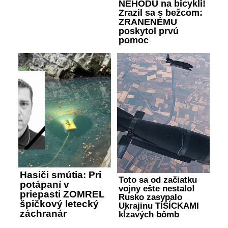
NEHODU na bicykli!
Zrazil sa s bežcom:
ZRANENÉMU
poskytol prvú
pomoc
Hasiči smútia: Pri
Toto sa od začiatku
potápaní v
vojny ešte nestalo!
priepasti ZOMREL
Rusko zasypalo
špičkový letecký
Ukrajinu TISÍCKAMI
záchranár
kĺzavých bômb