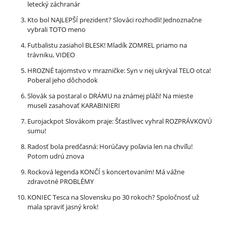
letecký záchranár
Kto bol NAJLEPŠÍ prezident? Slováci rozhodli! Jednoznačne
vybrali TOTO meno
Futbalistu zasiahol BLESK! Mladík ZOMREL priamo na
trávniku, VIDEO
HROZNÉ tajomstvo v mrazničke: Syn v nej ukrýval TELO otca!
Poberal jeho dôchodok
Slovák sa postaral o DRÁMU na známej pláži! Na mieste
museli zasahovať KARABINIERI
Eurojackpot Slovákom praje: Šťastlivec vyhral ROZPRÁVKOVÚ
sumu!
Radosť bola predčasná: Horúčavy poľavia len na chvíľu!
Potom udrú znova
Rocková legenda KONČÍ s koncertovaním! Má vážne
zdravotné PROBLÉMY
KONIEC Tesca na Slovensku po 30 rokoch? Spoločnosť už
mala spraviť jasný krok!