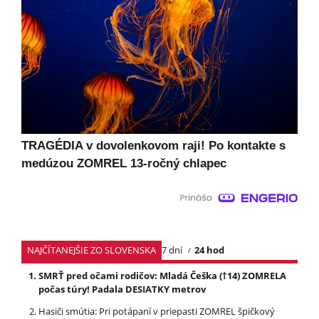
TRAGÉDIA v dovolenkovom raji! Po kontakte s
medúzou ZOMREL 13-ročný chlapec
NAJČÍTANEJŠIE ZO SLOVENSKA
7 dní
24 hod
SMRŤ pred očami rodičov: Mladá Češka (†14) ZOMRELA
počas túry! Padala DESIATKY metrov
Hasiči smútia: Pri potápaní v priepasti ZOMREL špičkový