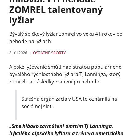
ZOMREL talentovaný
lyžiar
Bývalý špičkový lyžiar zomrel vo veku 41 rokov po
nehode na lyžiach.
8. júl 2026
OSTATNÉ ŠPORTY
Alpské lyžovanie smúti nad stratou populárneho
bývalého rýchlostného lyžiara TJ Lanninga, ktorý
zomrel na následky zranení pri nehode.
Strešná organizácia v USA to oznámila na
sociálnej sieti.
„Sme hlboko zarmútení úmrtím TJ Lanninga,
bývalého alpského lyžiara a trénera amerického