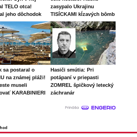
al TELO otca!
zasypalo Ukrajinu
al jeho dôchodok
TISÍCKAMI kĺzavých bômb
k sa postaral o
Hasiči smútia: Pri
 na známej pláži!
potápaní v priepasti
este museli
ZOMREL špičkový letecký
ovať KARABINIERI
záchranár
 hod