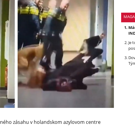
MAGA
Mám
IND
Je 
pos
Dov
Tým
cajného zásahu v holandskom azylovom centre