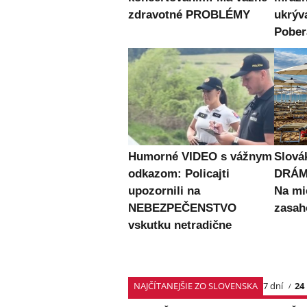
zdravotné PROBLÉMY
ukrýv
Pober
Humorné VIDEO s vážnym
Slová
odkazom: Policajti
DRÁMU
upozornili na
Na mi
NEBEZPEČENSTVO
zasah
vskutku netradične
NAJČÍTANEJŠIE ZO SLOVENSKA
7 dní
24