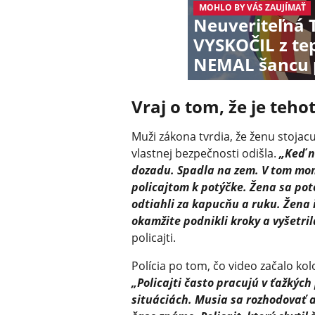
MOHLO BY VÁS ZAUJÍMAŤ
Neuveriteľná
VYSKOČIL z te
NEMAL šancu p
Vraj o tom, že je teho
Muži zákona tvrdia, že ženu stojacu
vlastnej bezpečnosti odišla.
„Keď n
dozadu. Spadla na zem. V tom mo
policajtom k potýčke. Žena sa pot
odtiahli za kapucňu a ruku. Žena 
okamžite podnikli kroky a vyšetri
policajti.
Polícia po tom, čo video začalo kol
„Policajti často pracujú v ťažký
situáciách. Musia sa rozhodovať a