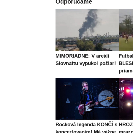
Odporúčame
MIMORIADNE: V areáli
Futbal
Slovnaftu vypukol požiar!
BLES
priam
Rocková legenda KONČÍ s
HROZN
koncertovaním! Má vážne
mrazn