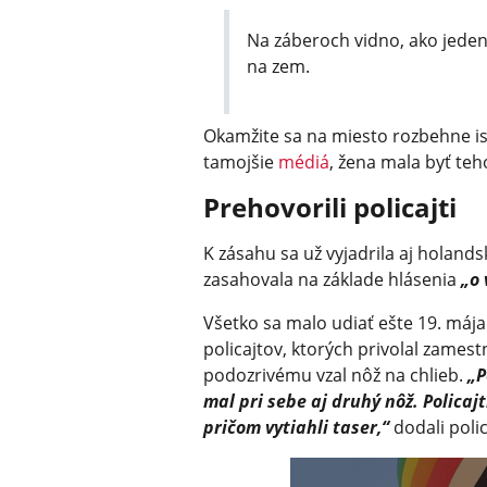
Na záberoch vidno, ako jeden 
na zem.
Okamžite sa na miesto rozbehne ist
tamojšie
médiá
, žena mala byť teh
Prehovorili policajti
K zásahu sa už vyjadrila aj holand
zasahovala na základe hlásenia
„o 
Všetko sa malo udiať ešte 19. mája
policajtov, ktorých privolal zamest
podozrivému vzal nôž na chlieb.
„P
mal pri sebe aj druhý nôž. Policajt
pričom vytiahli taser,“
dodali polic