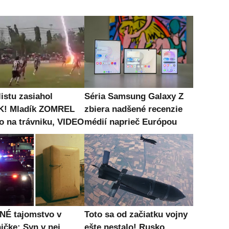
istu zasiahol
Séria Samsung Galaxy Z
K! Mladík ZOMREL
zbiera nadšené recenzie
o na trávniku, VIDEO
médií naprieč Európou
É tajomstvo v
Toto sa od začiatku vojny
ičke: Syn v nej
ešte nestalo! Rusko