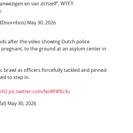
anwezigen en van zichzelf”. WTF?!
u
ldDoornbos)
May 30, 2026
nds after the video showing Dutch police
pregnant, to the ground at an asylum center in
c brawl as officers forcefully tackled and pinned
ed to step in.
mYI2
pic.twitter.com/Nc8P8flG3o
al)
May 30, 2026