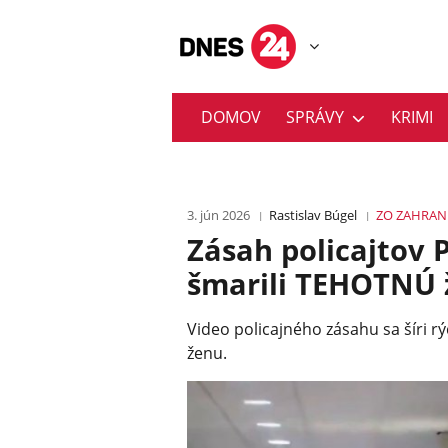
DOMOV
SPRÁVY
KRIMI
3. jún 2026
Rastislav Búgel
ZO ZAHRAN
Zásah policajtov 
šmarili TEHOTNÚ 
Video policajného zásahu sa šíri r
ženu.