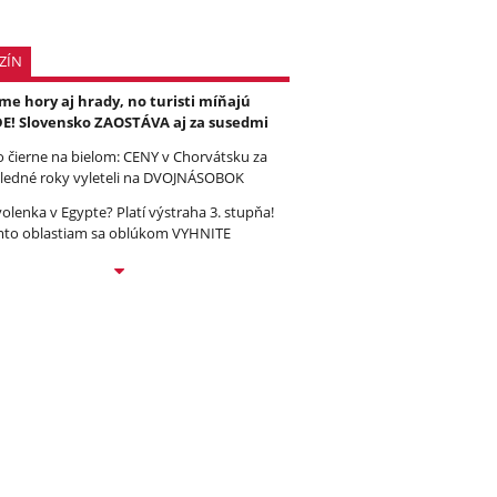
ZÍN
e hory aj hrady, no turisti míňajú
E! Slovensko ZAOSTÁVA aj za susedmi
to čierne na bielom: CENY v Chorvátsku za
ledné roky vyleteli na DVOJNÁSOBOK
olenka v Egypte? Platí výstraha 3. stupňa!
to oblastiam sa oblúkom VYHNITE