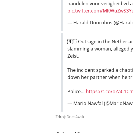
handelen voor veiligheid vd a
pic.twitter.com/MKWuZwS3Y
— Harald Doornbos (@Hara
🇳🇱 Outrage in the Netherla
slamming a woman, allegedly 
Zeist.
The incident sparked a chaoti
down her partner when he tri
Police…
https://t.co/oZaC1C
— Mario Nawfal (@MarioNawf
Zdroj: Dnes24.sk