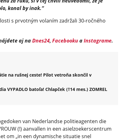
 ženu za ruku, si v tej chvíli neuvedomil, že je
lo, konal by inak.“
islosti s prvotným volaním zadržali 30-ročného
 nájdete aj na
Dnes24
,
Facebooku
a
Instagrame
.
e na rušnej ceste! Pilot vetroňa skončil v
dia VYPADLO batoľa! Chlapček (†14 mes.) ZOMREL
opgedoken van Nederlandse politieagenten die
OUW (!) aanvallen in een asielzoekerscentrum
 het om „in een dynamische situatie snel