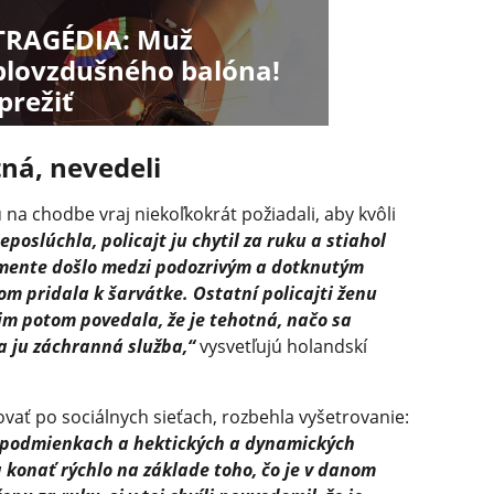
 TRAGÉDIA: Muž
plovzdušného balóna!
režiť
tná, nevedeli
 na chodbe vraj niekoľkokrát požiadali, aby kvôli
eposlúchla, policajt ju chytil za ruku a stiahol
mente došlo medzi podozrivým a dotknutým
om pridala k šarvátke. Ostatní policajti ženu
im potom povedala, že je tehotná, načo sa
la ju záchranná služba,“
vysvetľujú holandskí
ovať po sociálnych sieťach, rozbehla vyšetrovanie:
ch podmienkach a hektických a dynamických
 konať rýchlo na základe toho, čo je v danom