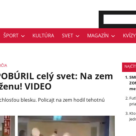
ŠPORT
KULTÚRA
SVET
MAGAZÍN
KVÍZY
IČIA
NAJČÍ
POBÚRIL celý svet: Na zem
SMR
ženu! VIDEO
ZOM
me
Fut
ýchlosťou blesku. Policajt na zem hodil tehotnú
pri
Kto
Jed