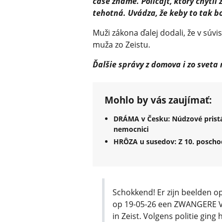
čase známe. Policajt, ​​ ktorý chytil
tehotná. Uvádza, že keby to tak bo
Muži zákona ďalej dodali, že v súv
muža zo Zeistu.
Ďalšie správy z domova i zo sveta
Mohlo by vás zaujímať:
DRÁMA v Česku: Núdzové pristáti
nemocnici
HRÔZA u susedov: Z 10. poscho
Schokkend! Er zijn beelden 
op 19-05-26 een ZWANGERE VR
in Zeist. Volgens politie ging