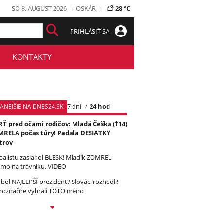
SO 8. AUGUST 2026
OSKÁR
28 °C
PRIHLÁSIŤ SA
KONTAKTY
7 dní
24 hod
TANEJŠIE NA DNES24.SK
Ť pred očami rodičov: Mladá Češka (†14)
RELA počas túry! Padala DESIATKY
trov
balistu zasiahol BLESK! Mladík ZOMREL
amo na trávniku, VIDEO
 bol NAJLEPŠÍ prezident? Slováci rozhodli!
noznačne vybrali TOTO meno