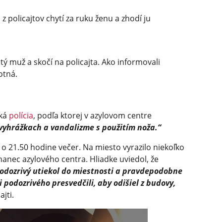
z policajtov chytí za ruku ženu a zhodí ju
ý muž a skočí na policajta. Ako informovali
otná.
ská
polícia
, podľa ktorej v azylovom centre
vyhrážkach a vandalizme s použitím noža.“
 o 21.50 hodine večer. Na miesto vyrazilo niekoľko
nanec azylového centra. Hliadke uviedol, že
odozrivý utiekol do miestnosti a pravdepodobne
i podozrivého presvedčili, aby odišiel z budovy,
ajti.