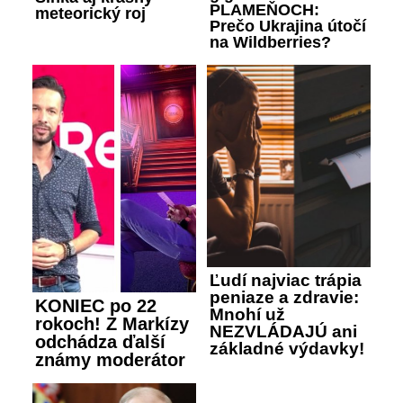
PLAMEŇOCH:
meteorický roj
Prečo Ukrajina útočí
na Wildberries?
Ľudí najviac trápia
peniaze a zdravie:
KONIEC po 22
Mnohí už
rokoch! Z Markízy
NEZVLÁDAJÚ ani
odchádza ďalší
základné výdavky!
známy moderátor