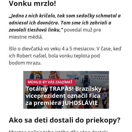
Vonku mrzlo!
„Jedno z nich kričalo, tak som sedačky schmatol a
odniesol ich dovnútra. Tam sme ich zahriali a
zavolali tiesňovú linku,“
povedal muž pre
miestne médiá.
Išlo o dievčatká vo veku 4 a 5 mesiacov. V čase, keď
ich Robert našiel, bola vonku teplota pod
bodom mrazu.
MOHLO BY VÁS ZAUJÍMAŤ
Totálny TRAPAS! Brazílsky
viceprezident označil Fica
za premiéra JUHOSLÁVIE
Ako sa deti dostali do priekopy?