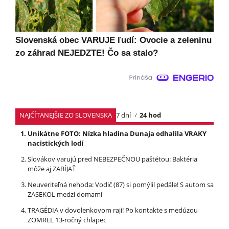
Slovenská obec VARUJE ľudí: Ovocie a zeleninu
zo záhrad NEJEDZTE! Čo sa stalo?
NAJČÍTANEJŠIE ZO SLOVENSKA
7 dní
24 hod
Unikátne FOTO: Nízka hladina Dunaja odhalila VRAKY
nacistických lodí
Slovákov varujú pred NEBEZPEČNOU paštétou: Baktéria
môže aj ZABÍJAŤ
Neuveriteľná nehoda: Vodič (87) si pomýlil pedále! S autom sa
ZASEKOL medzi domami
TRAGÉDIA v dovolenkovom raji! Po kontakte s medúzou
ZOMREL 13-ročný chlapec