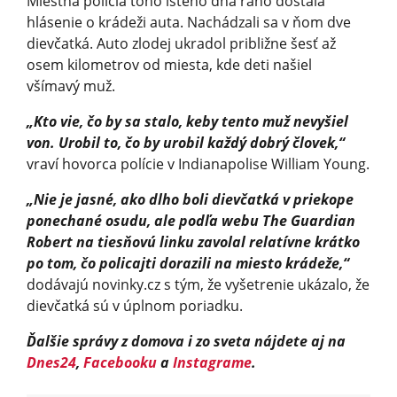
Miestna polícia toho istého dňa ráno dostala
hlásenie o krádeži auta. Nachádzali sa v ňom dve
dievčatká. Auto zlodej ukradol približne šesť až
osem kilometrov od miesta, kde deti našiel
všímavý muž.
„Kto vie, čo by sa stalo, keby tento muž nevyšiel
von. Urobil to, čo by urobil každý dobrý človek,“
vraví hovorca polície v Indianapolise William Young.
„Nie je jasné, ako dlho boli dievčatká v priekope
ponechané osudu, ale podľa webu The Guardian
Robert na tiesňovú linku zavolal relatívne krátko
po tom, čo policajti dorazili na miesto krádeže,“
dodávajú novinky.cz s tým, že vyšetrenie ukázalo, že
dievčatká sú v úplnom poriadku.
Ďalšie správy z domova i zo sveta nájdete aj na
Dnes24
,
Facebooku
a
Instagrame
.