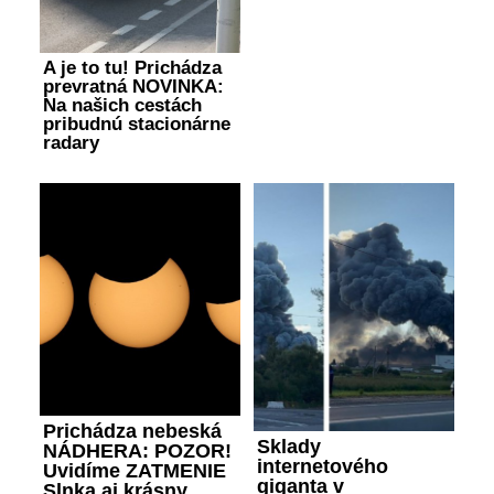
A je to tu! Prichádza
prevratná NOVINKA:
Na našich cestách
pribudnú stacionárne
radary
Prichádza nebeská
Sklady
NÁDHERA: POZOR!
internetového
Uvidíme ZATMENIE
giganta v
Slnka aj krásny