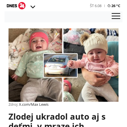
ŠT 6.08
26 °C
Zdroj:
X.com/Max Lewis
Zlodej ukradol auto aj s
deťmi, v mraze ich