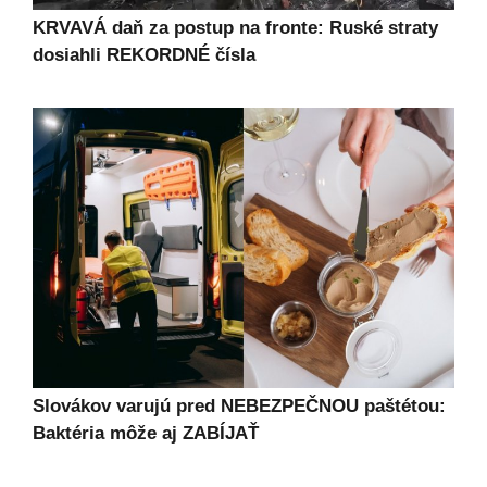
KRVAVÁ daň za postup na fronte: Ruské straty
dosiahli REKORDNÉ čísla
Slovákov varujú pred NEBEZPEČNOU paštétou:
Baktéria môže aj ZABÍJAŤ