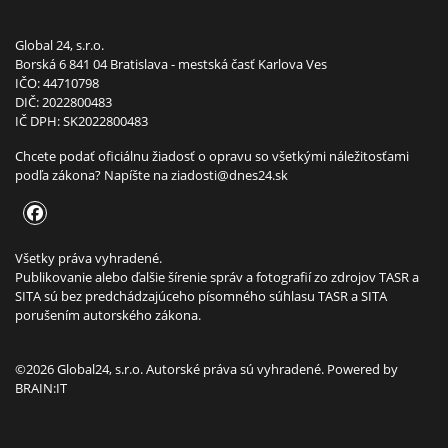
Global 24, s.r.o.
Borská 6 841 04 Bratislava - mestská časť Karlova Ves
IČO: 44710798
DIČ: 2022800483
IČ DPH: SK2022800483
Chcete podať oficiálnu žiadosť o opravu so všetkými náležitosťami
podľa zákona? Napíšte na
ziadosti@dnes24.sk
Všetky práva vyhradené.
Publikovanie alebo ďalšie šírenie správ a fotografií zo zdrojov TASR a
SITA sú bez predchádzajúceho písomného súhlasu TASR a SITA
porušením autorského zákona.
©2026 Global24, s.r.o. Autorské práva sú vyhradené. Powered by
BRAIN:IT