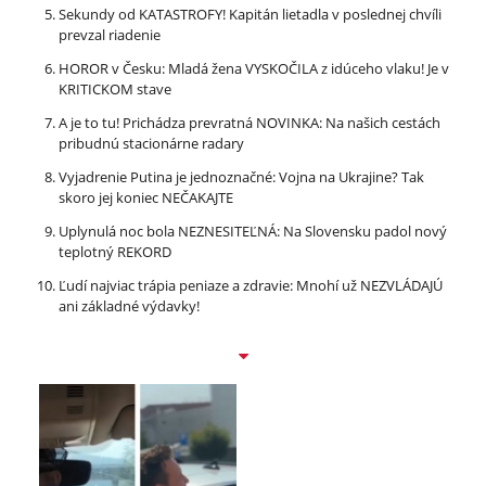
Sekundy od KATASTROFY! Kapitán lietadla v poslednej chvíli
prevzal riadenie
HOROR v Česku: Mladá žena VYSKOČILA z idúceho vlaku! Je v
KRITICKOM stave
A je to tu! Prichádza prevratná NOVINKA: Na našich cestách
pribudnú stacionárne radary
Vyjadrenie Putina je jednoznačné: Vojna na Ukrajine? Tak
skoro jej koniec NEČAKAJTE
Uplynulá noc bola NEZNESITEĽNÁ: Na Slovensku padol nový
teplotný REKORD
Ľudí najviac trápia peniaze a zdravie: Mnohí už NEZVLÁDAJÚ
ani základné výdavky!