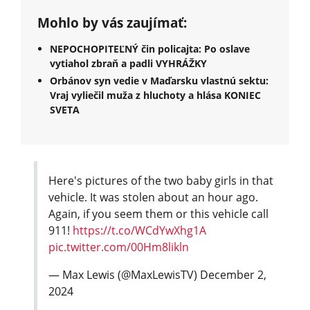
Mohlo by vás zaujímať:
NEPOCHOPITEĽNÝ čin policajta: Po oslave
vytiahol zbraň a padli VYHRÁŽKY
Orbánov syn vedie v Maďarsku vlastnú sektu:
Vraj vyliečil muža z hluchoty a hlása KONIEC
SVETA
Here's pictures of the two baby girls in that
vehicle. It was stolen about an hour ago.
Again, if you seem them or this vehicle call
911!
https://t.co/WCdYwXhg1A
pic.twitter.com/00Hm8likln
— Max Lewis (@MaxLewisTV)
December 2,
2024