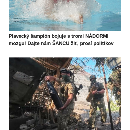
Plavecký šampión bojuje s tromi NÁDORMI
mozgu! Dajte nám ŠANCU žiť, prosí politikov