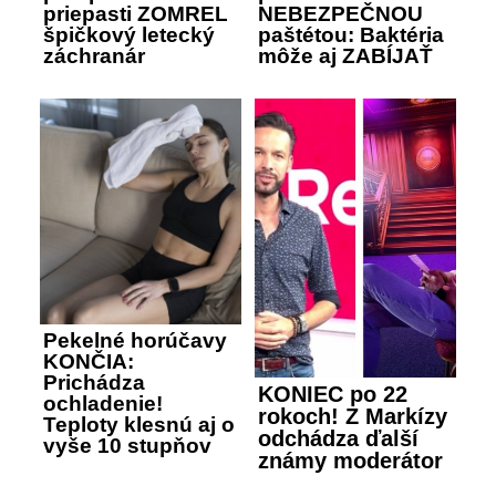
priepasti ZOMREL
NEBEZPEČNOU
špičkový letecký
paštétou: Baktéria
záchranár
môže aj ZABÍJAŤ
Pekelné horúčavy
KONČIA:
Prichádza
KONIEC po 22
ochladenie!
rokoch! Z Markízy
Teploty klesnú aj o
odchádza ďalší
vyše 10 stupňov
známy moderátor