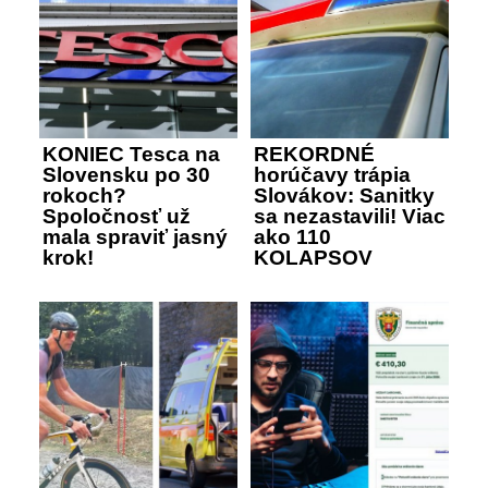
KONIEC Tesca na
REKORDNÉ
Slovensku po 30
horúčavy trápia
rokoch?
Slovákov: Sanitky
Spoločnosť už
sa nezastavili! Viac
mala spraviť jasný
ako 110
krok!
KOLAPSOV