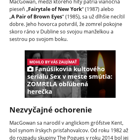
MacGowan, medzi ktorého hity patria vianočná
pieseň „
Fairytale of New York
“ (1987) alebo
„
A Pair of Brown Eyes
“ (1985), sa už dlhšie necítil
dobre. Jeho hovorca potvrdil, že zomrel pokojne
skoro ráno v Dubline so svojou manželkou a
sestrou po svojom boku.
MOHLO BY VÁS ZAUJÍMAŤ
Fanúšikovia kultového
seriálu Sex v meste smútia:
ZOMRELA obľúbená
herečka
Nezvyčajné ochorenie
MacGowan sa narodil v anglickom grófstve Kent,
bol synom írskych prisťahovalcov. Od roku 1982 až
do rozpadu skupiny The Pogues v roku 2014 bol jej