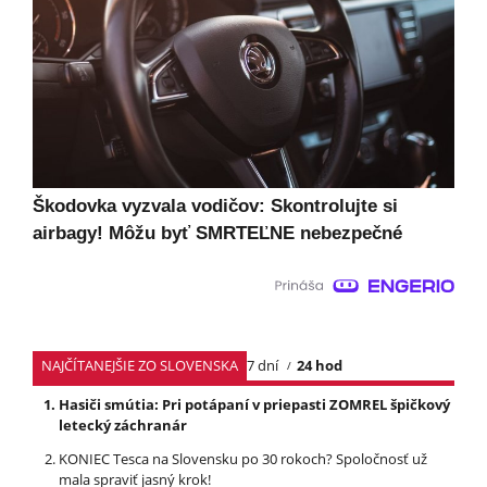
Škodovka vyzvala vodičov: Skontrolujte si
airbagy! Môžu byť SMRTEĽNE nebezpečné
NAJČÍTANEJŠIE ZO SLOVENSKA
7 dní
24 hod
Hasiči smútia: Pri potápaní v priepasti ZOMREL špičkový
letecký záchranár
KONIEC Tesca na Slovensku po 30 rokoch? Spoločnosť už
mala spraviť jasný krok!