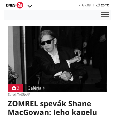
PIA 7.08
25 °C
3
Galéria
Zdroj: TASR/AP
ZOMREL spevák Shane
MacGowan: Jeho kapelu