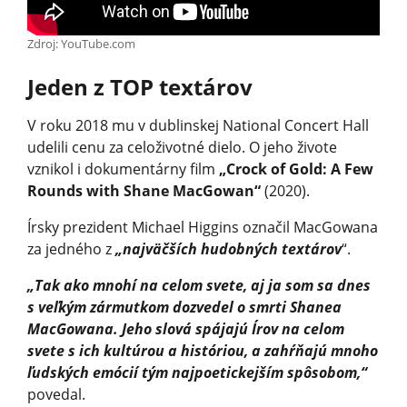
Zdroj: YouTube.com
Jeden z TOP textárov
V roku 2018 mu v dublinskej National Concert Hall
udelili cenu za celoživotné dielo. O jeho živote
vznikol i dokumentárny film
„Crock of Gold: A Few
Rounds with Shane MacGowan“
(2020).
Írsky prezident Michael Higgins označil MacGowana
za jedného z
„najväčších hudobných textárov
“.
„Tak ako mnohí na celom svete, aj ja som sa dnes
s veľkým zármutkom dozvedel o smrti Shanea
MacGowana. Jeho slová spájajú Írov na celom
svete s ich kultúrou a históriou, a zahŕňajú mnoho
ľudských emócií tým najpoetickejším spôsobom,“
povedal.