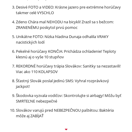
Desivé FOTO a VIDEO: Krásne jazero pre extrémne horúčavy
takmer celé VYSCHLO
Zdeno Chára mal NEHODU na bicykli! Zrazil sa s bežcom:
ZRANENÉMU poskytol prvú pomoc
Unikátne FOTO: Nízka hladina Dunaja odhalila VRAKY
nacistických lodí
Pekelné horúčavy KONČIA: Prichádza ochladenie! Teploty
klesnú aj o vyše 10 stupňov
REKORDNÉ horúčavy trápia Slovákov: Sanitky sa nezastavili!
Viac ako 110 KOLAPSOV
Šťastný Slovák poslal jedinú SMS: Vyhral rozprávkový
jackpot!
Škodovka vyzvala vodičov: Skontrolujte si airbagy! Môžu byť
SMRTEĽNE nebezpečné
Slovákov varujú pred NEBEZPEČNOU paštétou: Baktéria
môže aj ZABÍJAŤ