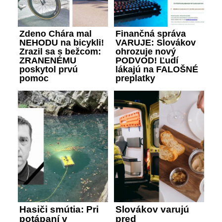
Zdeno Chára mal
Finančná správa
NEHODU na bicykli!
VARUJE: Slovákov
Zrazil sa s bežcom:
ohrozuje nový
ZRANENÉMU
PODVOD! Ľudí
poskytol prvú
lákajú na FALOŠNÉ
pomoc
preplatky
Hasiči smútia: Pri
Slovákov varujú
potápaní v
pred