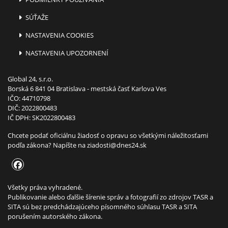
SÚŤAŽE
NASTAVENIA COOKIES
NASTAVENIA UPOZORNENÍ
Global 24, s.r.o.
Borská 6 841 04 Bratislava - mestská časť Karlova Ves
IČO: 44710798
DIČ: 2022800483
IČ DPH: SK2022800483
Chcete podať oficiálnu žiadosť o opravu so všetkými náležitosťami
podľa zákona? Napíšte na
ziadosti@dnes24.sk
Všetky práva vyhradené.
Publikovanie alebo ďalšie šírenie správ a fotografií zo zdrojov TASR a
SITA sú bez predchádzajúceho písomného súhlasu TASR a SITA
porušením autorského zákona.