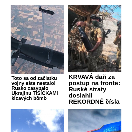
KRVAVÁ daň za
Toto sa od začiatku
postup na fronte:
vojny ešte nestalo!
Rusko zasypalo
Ruské straty
Ukrajinu TISÍCKAMI
dosiahli
kĺzavých bômb
REKORDNÉ čísla