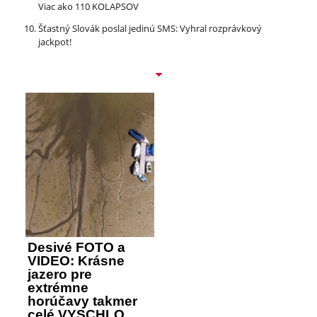
Viac ako 110 KOLAPSOV
Šťastný Slovák poslal jedinú SMS: Vyhral rozprávkový
jackpot!
Desivé FOTO a
VIDEO: Krásne
jazero pre
extrémne
horúčavy takmer
celé VYSCHLO