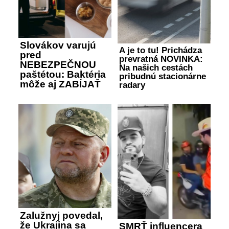
Slovákov varujú
A je to tu! Prichádza
pred
prevratná NOVINKA:
NEBEZPEČNOU
Na našich cestách
paštétou: Baktéria
pribudnú stacionárne
môže aj ZABÍJAŤ
radary
Zalužnyj povedal,
že Ukrajina sa
SMRŤ influencera