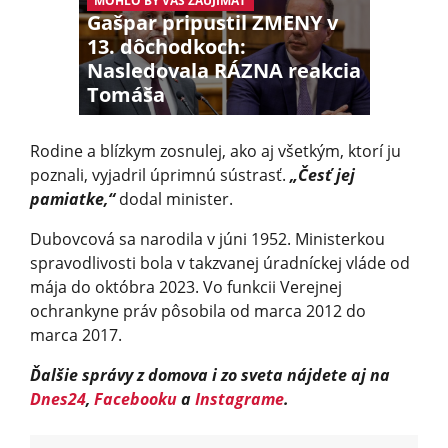
MOHLO BY VÁS ZAUJÍMAŤ
Gašpar pripustil ZMENY v
13. dôchodkoch:
Nasledovala RÁZNA reakcia
Tomáša
Rodine a blízkym zosnulej, ako aj všetkým, ktorí ju
poznali, vyjadril úprimnú sústrasť.
„Česť jej
pamiatke,“
dodal minister.
Dubovcová sa narodila v júni 1952. Ministerkou
spravodlivosti bola v takzvanej úradníckej vláde od
mája do októbra 2023. Vo funkcii Verejnej
ochrankyne práv pôsobila od marca 2012 do
marca 2017.
Ďalšie správy z domova i zo sveta nájdete aj na
Dnes24
,
Facebooku
a
Instagrame
.