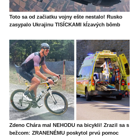
Toto sa od začiatku vojny ešte nestalo! Rusko
zasypalo Ukrajinu TISÍCKAMI kĺzavých bômb
Zdeno Chára mal NEHODU na bicykli! Zrazil sa s
bežcom: ZRANENÉMU poskytol prvú pomoc