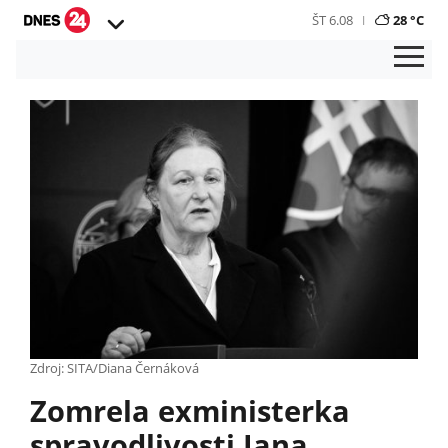
ŠT 6.08
28 °C
Zdroj: SITA/Diana Černáková
Zomrela exministerka
spravodlivosti Jana