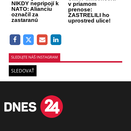
NIKDY nepripojí k
v priamom
NATO: Alianciu
prenose:
označil za
ZASTRELILI ho
zastaranú
uprostred ulice!
SLEDUJTE NÁŠ INSTAGRAM
SLEDOVAŤ