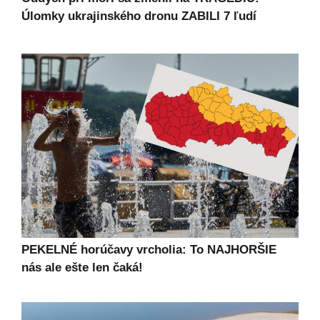
Úlomky ukrajinského dronu ZABILI 7 ľudí
PEKELNÉ horúčavy vrcholia: To NAJHORŠIE
nás ale ešte len čaká!