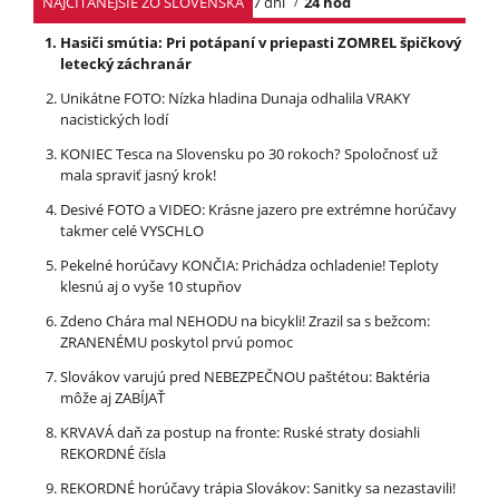
NAJČÍTANEJŠIE ZO SLOVENSKA
7 dní
24 hod
Hasiči smútia: Pri potápaní v priepasti ZOMREL špičkový
letecký záchranár
Unikátne FOTO: Nízka hladina Dunaja odhalila VRAKY
nacistických lodí
KONIEC Tesca na Slovensku po 30 rokoch? Spoločnosť už
mala spraviť jasný krok!
Desivé FOTO a VIDEO: Krásne jazero pre extrémne horúčavy
takmer celé VYSCHLO
Pekelné horúčavy KONČIA: Prichádza ochladenie! Teploty
klesnú aj o vyše 10 stupňov
Zdeno Chára mal NEHODU na bicykli! Zrazil sa s bežcom:
ZRANENÉMU poskytol prvú pomoc
Slovákov varujú pred NEBEZPEČNOU paštétou: Baktéria
môže aj ZABÍJAŤ
KRVAVÁ daň za postup na fronte: Ruské straty dosiahli
REKORDNÉ čísla
REKORDNÉ horúčavy trápia Slovákov: Sanitky sa nezastavili!