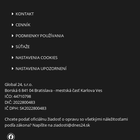
KONTAKT
CENNÍK
PODMIENKY POUŽÍVANIA
SÚŤAŽE
NASTAVENIA COOKIES
NASTAVENIA UPOZORNENÍ
Global 24, s.r.o.
Borská 6 841 04 Bratislava - mestská časť Karlova Ves
IČO: 44710798
DIČ: 2022800483
IČ DPH: SK2022800483
Chcete podať oficiálnu žiadosť o opravu so všetkými náležitosťami
podľa zákona? Napíšte na
ziadosti@dnes24.sk