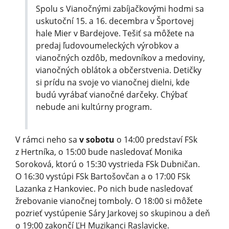
Spolu s Vianočnými zabíjačkovými hodmi sa
uskutoční 15. a 16. decembra v Športovej
hale Mier v Bardejove. Tešiť sa môžete na
predaj ľudovoumeleckých výrobkov a
vianočných ozdôb, medovníkov a medoviny,
vianočných oblátok a občerstvenia. Detičky
si prídu na svoje vo vianočnej dielni, kde
budú vyrábať vianočné darčeky. Chýbať
nebude ani kultúrny program.
V rámci neho sa
v sobotu
o 14:00 predstaví FSk
z Hertníka, o 15:00 bude nasledovať Monika
Soroková, ktorú o 15:30 vystrieda FSk Dubničan.
O 16:30 vystúpi FSk Bartošovčan a o 17:00 FSk
Lazanka z Hankoviec. Po nich bude nasledovať
žrebovanie vianočnej tomboly. O 18:00 si môžete
pozrieť vystúpenie Sáry Jarkovej so skupinou a deň
o 19:00 zakončí ĽH Muzikanci Raslavicke.