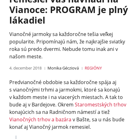
Vianoce: PROGRAM je plný
lákadiel
Vianočné jarmoky sa každoročne tešia veľkej
popularite. Pripomínajú nám, že najkrajšie sviatky
roka sú predo dvermi. Nebude tomu inak ani v
našom meste.
4. december 2018
Monika Gécziová
REGIÓNY
Predvianočné obdobie sa každoročne spája aj
s vianočnými trhmi a jarmokmi, ktoré sa konajú
v každom meste i na viacerých miestach. A tak to
bude aj v Bardejove. Okrem
Staromestských trhov
konajúcich sa na Radničnom námestí a tiež
Vianočných trhov a bazára
v Bašte, sa u nás bude
konať aj Vianočný jarmok remesiel.