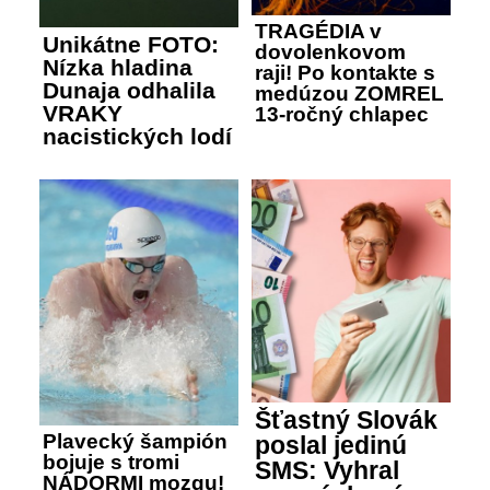
TRAGÉDIA v
Unikátne FOTO:
dovolenkovom
Nízka hladina
raji! Po kontakte s
Dunaja odhalila
medúzou ZOMREL
VRAKY
13-ročný chlapec
nacistických lodí
Šťastný Slovák
Plavecký šampión
poslal jedinú
bojuje s tromi
SMS: Vyhral
NÁDORMI mozgu!