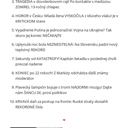
TRAGÉDIA v dovolenkovom raji! Po kontakte s medúzou
ZOMREL 13-ročný chlapec
HOROR v Česku: Mladá žena VYSKOČILA z idúceho vlaku! Je v
KRITICKOM stave
Vyjadrenie Putina je jednoznačné: Vojna na Ukrajine? Tak
skoro jej koniec NEČAKAJTE
Uplynulá noc bola NEZNESITEĽNÁ: Na Slovensku padol nový
teplotný REKORD
Sekundy od KATASTROFY! Kapitán lietadla v poslednej chvíli
prevzal riadenie
KONIEC po 22 rokoch! Z Markízy odchádza ďalší známy
moderátor
Plavecký šampión bojuje s tromi NÁDORMI mozgu! Dajte
nám ŠANCU žiť, prosí politikov
KRVAVÁ daň za postup na fronte: Ruské straty dosiahli
REKORDNÉ čísla