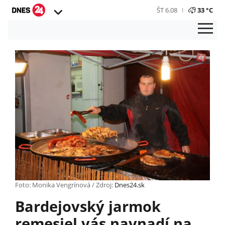
ŠT 6.08
33 °C
Foto: Monika Vengrínová / Zdroj:
Dnes24.sk
Bardejovský jarmok
remesiel vás navnadí na