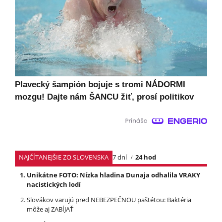
Plavecký šampión bojuje s tromi NÁDORMI
mozgu! Dajte nám ŠANCU žiť, prosí politikov
NAJČÍTANEJŠIE ZO SLOVENSKA
7 dní
24 hod
Unikátne FOTO: Nízka hladina Dunaja odhalila VRAKY
nacistických lodí
Slovákov varujú pred NEBEZPEČNOU paštétou: Baktéria
môže aj ZABÍJAŤ