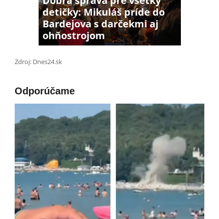
Dobrá správa pre všetky
detičky: Mikuláš príde do
Bardejova s darčekmi aj
ohňostrojom
Zdroj: Dnes24.sk
Odporúčame