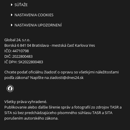
SÚŤAŽE
NASTAVENIA COOKIES
NASTAVENIA UPOZORNENÍ
Global 24, s.r.o.
Borská 6 841 04 Bratislava - mestská časť Karlova Ves
IČO: 44710798
DIČ: 2022800483
IČ DPH: SK2022800483
Chcete podať oficiálnu žiadosť o opravu so všetkými náležitosťami
podľa zákona? Napíšte na
ziadosti@dnes24.sk
Všetky práva vyhradené.
Publikovanie alebo ďalšie šírenie správ a fotografií zo zdrojov TASR a
SITA sú bez predchádzajúceho písomného súhlasu TASR a SITA
porušením autorského zákona.