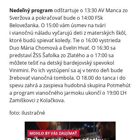
Nedeľný program
odštartuje o 13:30 AV Manca zo
Sveržova a pokračovať bude o 14:00 FSk
Belovežanka. O 15:00 vám úsmev na tvári
i vianočnú náladu vyčarujú deti z materských škôl,
ktoré budú spievať koledy. Tie o 16:00 vystrieda
Duo Mária Chomová a Evelin Hvať. O 16:30 sa
predstaví ŽSS Šafolka zo Zlatého a o 17:00 sa
môžete tešiť na detský bardejovský spevokol
Vinimini. Po ich vystúpení sa aj v tento deň bude
žrebovať vianočná tombola. O 18.00 do tanca i do
spevu zahrá a zaspieva hudobná skupina Potmehút
a program vianočného jarmoku ukončí o 19:00 ĽH
Zamiškovci z Kolačkova.
foto: ilustračné
MOHLO BY VÁS ZAUJÍMAŤ