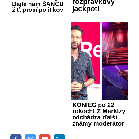
rozprávkový
Dajte nám ŠANCU
jackpot!
žiť, prosí politikov
KONIEC po 22
rokoch! Z Markízy
odchádza ďalší
známy moderátor