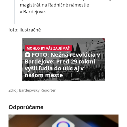
magistrát na Radničné námestie
v Bardejove.
foto: ilustračné
MOHLO BY VÁS ZAUJÍMAŤ
FOTO: Nežná revolúcia v
Bardejove: Pred 29 rokmi
vyšli ľudia do ulíc aj v
našom meste
Zdroj: Bardejovský Reportér
Odporúčame