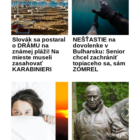
Slovák sa postaral
NEŠŤASTIE na
o DRÁMU na
dovolenke v
známej pláži! Na
Bulharsku: Senior
mieste museli
chcel zachrániť
zasahovať
topiaceho sa, sám
KARABINIERI
ZOMREL