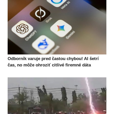
Odborník varuje pred častou chybou! AI šetrí
čas, no môže ohroziť citlivé firemné dáta