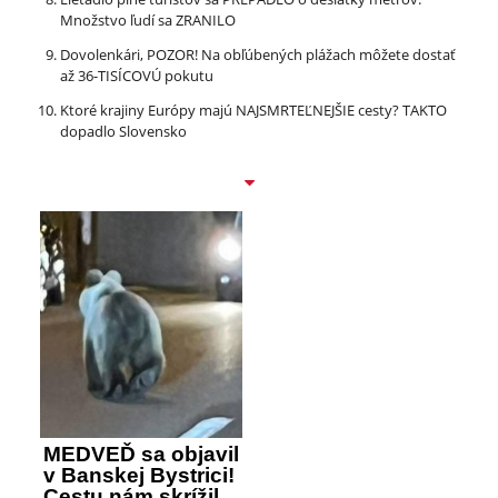
Množstvo ľudí sa ZRANILO
Dovolenkári, POZOR! Na obľúbených plážach môžete dostať
až 36-TISÍCOVÚ pokutu
Ktoré krajiny Európy majú NAJSMRTEĽNEJŠIE cesty? TAKTO
dopadlo Slovensko
MEDVEĎ sa objavil
v Banskej Bystrici!
Cestu nám skrížil