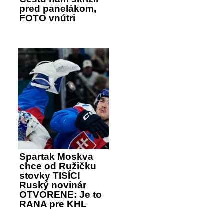
pred panelákom,
FOTO vnútri
Spartak Moskva
chce od Ružičku
stovky TISÍC!
Ruský novinár
OTVORENE: Je to
RANA pre KHL