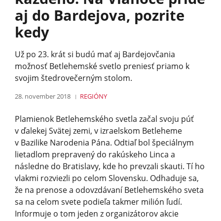
aj do Bardejova, pozrite
kedy
Už po 23. krát si budú mať aj Bardejovčania
možnosť Betlehemské svetlo preniesť priamo k
svojim štedrovečerným stolom.
28. november 2018
REGIÓNY
Plamienok Betlehemského svetla začal svoju púť
v ďalekej Svätej zemi, v izraelskom Betleheme
v Bazilike Narodenia Pána. Odtiaľ bol špeciálnym
lietadlom prepravený do rakúskeho Linca a
následne do Bratislavy, kde ho prevzali skauti. Tí ho
vlakmi rozviezli po celom Slovensku. Odhaduje sa,
že na prenose a odovzdávaní Betlehemského sveta
sa na celom svete podieľa takmer milión ľudí.
Informuje o tom jeden z organizátorov akcie