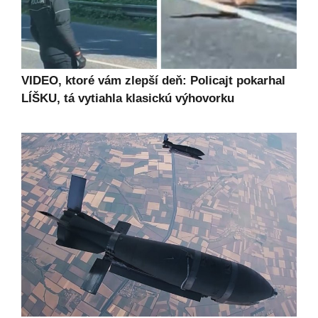
VIDEO, ktoré vám zlepší deň: Policajt pokarhal
LÍŠKU, tá vytiahla klasickú výhovorku