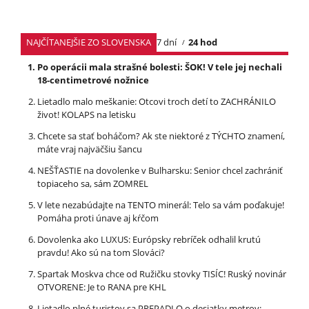
NAJČÍTANEJŠIE ZO SLOVENSKA
7 dní
24 hod
Po operácii mala strašné bolesti: ŠOK! V tele jej nechali
18-centimetrové nožnice
Lietadlo malo meškanie: Otcovi troch detí to ZACHRÁNILO
život! KOLAPS na letisku
Chcete sa stať boháčom? Ak ste niektoré z TÝCHTO znamení,
máte vraj najväčšiu šancu
NEŠŤASTIE na dovolenke v Bulharsku: Senior chcel zachrániť
topiaceho sa, sám ZOMREL
V lete nezabúdajte na TENTO minerál: Telo sa vám poďakuje!
Pomáha proti únave aj kŕčom
Dovolenka ako LUXUS: Európsky rebríček odhalil krutú
pravdu! Ako sú na tom Slováci?
Spartak Moskva chce od Ružičku stovky TISÍC! Ruský novinár
OTVORENE: Je to RANA pre KHL
Lietadlo plné turistov sa PREPADLO o desiatky metrov: