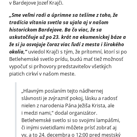
v Bardejove Jozef Krajči.
„Sme veľmi radi a úprimne sa tešíme z toho, že
tradícia vítania svetla sa ujala aj v našom
historickom Bardejove. Ba čo viac, že sa
uskutočňuje už po 23. krát na ekumenickej báze a
že si ju osvojuje čoraz viac ľudí z mesta i širokého
okolia,“
uviedol Krajči s tým, že prítomní, ktorí si po
Betlehemské svetlo prídu, budú mať tiež možnosť
vypočuť si príhovory predstaviteľov všetkých
piatich cirkví v našom meste.
„Hlavným poslaním tejto nádhernej
slávnosti je zvýrazniť pokoj, lásku a radosť
nielen z narodenia Pána Ježiša Krista, ale
i medzi nami,“ dodal organizátor.
Betlehemské svetlo si so svojimi lampášmi,
či inými svietidlami môžete prísť zobrať aj
vy, a to 24. decembra o 12:00 pred mestský