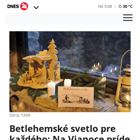
NE 9.08
30 °C
Zdroj: TASR
Betlehemské svetlo pre
každého: Na Vianoce príde