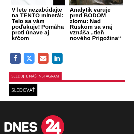
V lete nezabúdajte
Analytik varuje
na TENTO minerál:
pred BODOM
Telo sa vám
zlomu: Nad
poďakuje! Pomáha
Ruskom sa vraj
proti únave aj
vznáša „tieň
kŕčom
nového Prigožina“
SLEDUJTE NÁŠ INSTAGRAM
SLEDOVAŤ