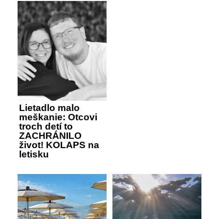
Lietadlo malo
meškanie: Otcovi
troch detí to
ZACHRÁNILO
život! KOLAPS na
letisku