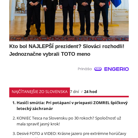
Kto bol NAJLEPŠÍ prezident? Slováci rozhodli!
Jednoznačne vybrali TOTO meno
NAJČÍTANEJŠIE ZO SLOVENSKA
7 dní
24 hod
Hasiči smútia: Pri potápaní v priepasti ZOMREL špičkový
letecký záchranár
KONIEC Tesca na Slovensku po 30 rokoch? Spoločnosť už
mala spraviť jasný krok!
Desivé FOTO a VIDEO: Krásne jazero pre extrémne horúčavy