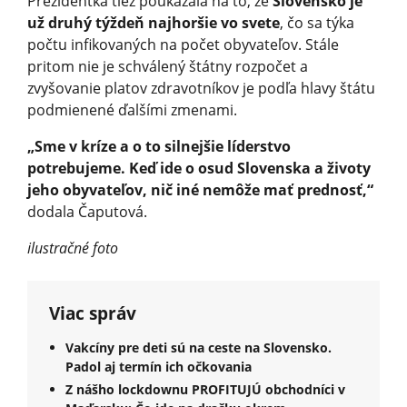
Prezidentka tiež poukázala na to, že
Slovensko je
už druhý týždeň najhoršie vo svete
, čo sa týka
počtu infikovaných na počet obyvateľov. Stále
pritom nie je schválený štátny rozpočet a
zvyšovanie platov zdravotníkov je podľa hlavy štátu
podmienené ďalšími zmenami.
„Sme v kríze a o to silnejšie líderstvo
potrebujeme. Keď ide o osud Slovenska a životy
jeho obyvateľov, nič iné nemôže mať prednosť,“
dodala Čaputová.
ilustračné foto
Viac správ
Vakcíny pre deti sú na ceste na Slovensko.
Padol aj termín ich očkovania
Z nášho lockdownu PROFITUJÚ obchodníci v