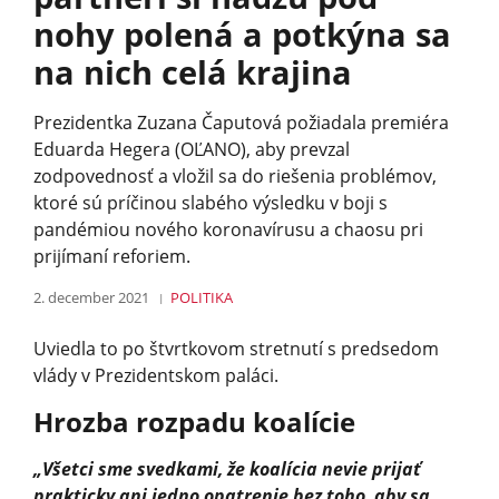
nohy polená a potkýna sa
na nich celá krajina
Prezidentka Zuzana Čaputová požiadala premiéra
Eduarda Hegera (OĽANO), aby prevzal
zodpovednosť a vložil sa do riešenia problémov,
ktoré sú príčinou slabého výsledku v boji s
pandémiou nového koronavírusu a chaosu pri
prijímaní reforiem.
2. december 2021
POLITIKA
Uviedla to po štvrtkovom stretnutí s predsedom
vlády v Prezidentskom paláci.
Hrozba rozpadu koalície
„Všetci sme svedkami, že koalícia nevie prijať
prakticky ani jedno opatrenie bez toho, aby sa