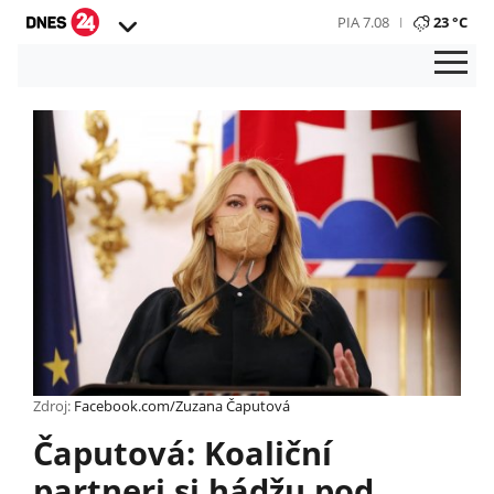
PIA 7.08
23 °C
Zdroj:
Facebook.com/Zuzana Čaputová
Čaputová: Koaliční
partneri si hádžu pod