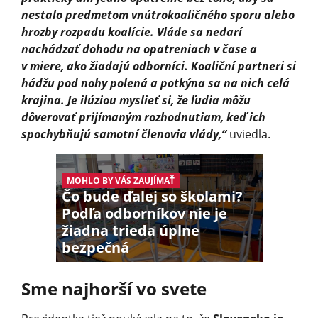
nestalo predmetom vnútrokoaličného sporu alebo
hrozby rozpadu koalície. Vláde sa nedarí
nachádzať dohodu na opatreniach v čase a
v miere, ako žiadajú odborníci. Koaliční partneri si
hádžu pod nohy polená a potkýna sa na nich celá
krajina. Je ilúziou myslieť si, že ľudia môžu
dôverovať prijímaným rozhodnutiam, keď ich
spochybňujú samotní členovia vlády,“
uviedla.
MOHLO BY VÁS ZAUJÍMAŤ
Čo bude ďalej so školami?
Podľa odborníkov nie je
žiadna trieda úplne
bezpečná
Sme najhorší vo svete