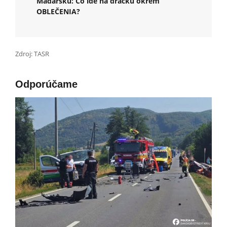
Maďarsku: Čo ide na dračku okrem
OBLEČENIA?
Zdroj: TASR
Odporúčame