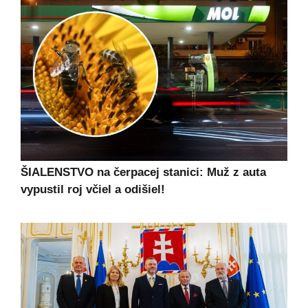
ŠIALENSTVO na čerpacej stanici: Muž z auta
vypustil roj včiel a odišiel!