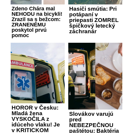
Zdeno Chára mal
Hasiči smútia: Pri
NEHODU na bicykli!
potápaní v
Zrazil sa s bežcom:
priepasti ZOMREL
ZRANENÉMU
špičkový letecký
poskytol prvú
záchranár
pomoc
HOROR v Česku:
Mladá žena
Slovákov varujú
VYSKOČILA z
pred
idúceho vlaku! Je
NEBEZPEČNOU
v KRITICKOM
paštétou: Baktéria