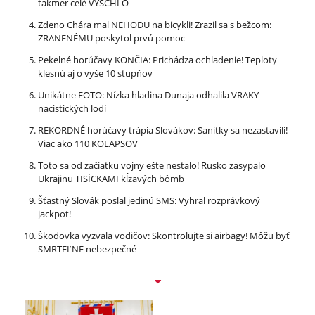
takmer celé VYSCHLO
Zdeno Chára mal NEHODU na bicykli! Zrazil sa s bežcom:
ZRANENÉMU poskytol prvú pomoc
Pekelné horúčavy KONČIA: Prichádza ochladenie! Teploty
klesnú aj o vyše 10 stupňov
Unikátne FOTO: Nízka hladina Dunaja odhalila VRAKY
nacistických lodí
REKORDNÉ horúčavy trápia Slovákov: Sanitky sa nezastavili!
Viac ako 110 KOLAPSOV
Toto sa od začiatku vojny ešte nestalo! Rusko zasypalo
Ukrajinu TISÍCKAMI kĺzavých bômb
Šťastný Slovák poslal jedinú SMS: Vyhral rozprávkový
jackpot!
Škodovka vyzvala vodičov: Skontrolujte si airbagy! Môžu byť
SMRTEĽNE nebezpečné