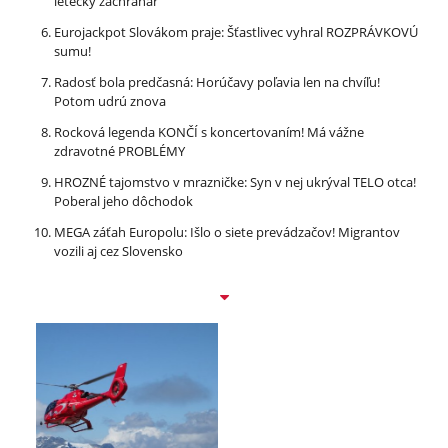
letecký záchranár
Eurojackpot Slovákom praje: Šťastlivec vyhral ROZPRÁVKOVÚ
sumu!
Radosť bola predčasná: Horúčavy poľavia len na chvíľu!
Potom udrú znova
Rocková legenda KONČÍ s koncertovaním! Má vážne
zdravotné PROBLÉMY
HROZNÉ tajomstvo v mrazničke: Syn v nej ukrýval TELO otca!
Poberal jeho dôchodok
MEGA záťah Europolu: Išlo o siete prevádzačov! Migrantov
vozili aj cez Slovensko