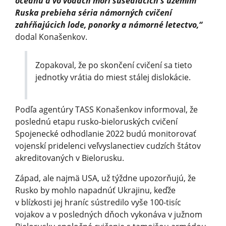
oceánu a vo vodách morí susediacich s územím
Ruska prebieha séria námorných cvičení
zahŕňajúcich lode, ponorky a námorné letectvo,“
dodal Konašenkov.
Zopakoval, že po skončení cvičení sa tieto
jednotky vrátia do miest stálej dislokácie.
Podľa agentúry TASS Konašenkov informoval, že
poslednú etapu rusko-bieloruských cvičení
Spojenecké odhodlanie 2022 budú monitorovať
vojenskí pridelenci veľvyslanectiev cudzích štátov
akreditovaných v Bielorusku.
Západ, ale najmä USA, už týždne upozorňujú, že
Rusko by mohlo napadnúť Ukrajinu, keďže
v blízkosti jej hraníc sústredilo vyše 100-tisíc
vojakov a v posledných dňoch vykonáva v južnom