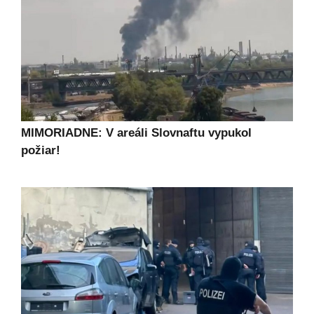
MIMORIADNE: V areáli Slovnaftu vypukol
požiar!