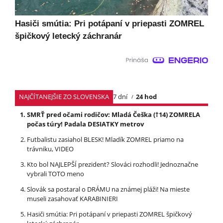
Hasiči smútia: Pri potápaní v priepasti ZOMREL
špičkový letecký záchranár
NAJČÍTANEJŠIE ZO SLOVENSKA
7 dní
24 hod
SMRŤ pred očami rodičov: Mladá Češka (†14) ZOMRELA
počas túry! Padala DESIATKY metrov
Futbalistu zasiahol BLESK! Mladík ZOMREL priamo na
trávniku, VIDEO
Kto bol NAJLEPŠÍ prezident? Slováci rozhodli! Jednoznačne
vybrali TOTO meno
Slovák sa postaral o DRÁMU na známej pláži! Na mieste
museli zasahovať KARABINIERI
Hasiči smútia: Pri potápaní v priepasti ZOMREL špičkový