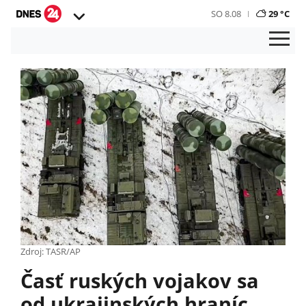
SO 8.08
29 °C
Zdroj: TASR/AP
Časť ruských vojakov sa
od ukrajinských hraníc