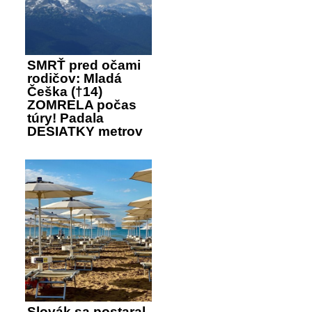
SMRŤ pred očami
rodičov: Mladá
Češka (†14)
ZOMRELA počas
túry! Padala
DESIATKY metrov
Slovák sa postaral