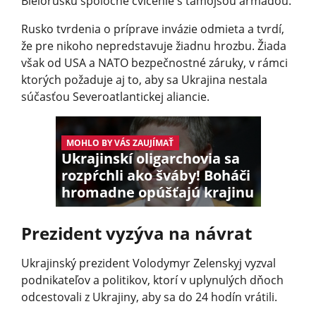
Bielorusku spoločné cvičenie s tamojšou armádou.
Rusko tvrdenia o príprave invázie odmieta a tvrdí,
že pre nikoho nepredstavuje žiadnu hrozbu. Žiada
však od USA a NATO bezpečnostné záruky, v rámci
ktorých požaduje aj to, aby sa Ukrajina nestala
súčasťou Severoatlantickej aliancie.
MOHLO BY VÁS ZAUJÍMAŤ
Ukrajinskí oligarchovia sa
rozpŕchli ako šváby! Boháči
hromadne opúšťajú krajinu
Prezident vyzýva na návrat
Ukrajinský prezident Volodymyr Zelenskyj vyzval
podnikateľov a politikov, ktorí v uplynulých dňoch
odcestovali z Ukrajiny, aby sa do 24 hodín vrátili.