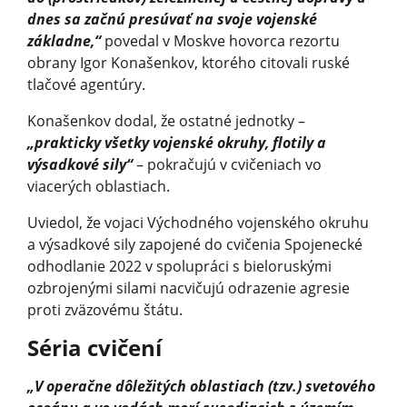
dnes sa začnú presúvať na svoje vojenské
základne,“
povedal v Moskve hovorca rezortu
obrany Igor Konašenkov, ktorého citovali ruské
tlačové agentúry.
Konašenkov dodal, že ostatné jednotky –
„prakticky všetky vojenské okruhy, flotily a
výsadkové sily“
– pokračujú v cvičeniach vo
viacerých oblastiach.
Uviedol, že vojaci Východného vojenského okruhu
a výsadkové sily zapojené do cvičenia Spojenecké
odhodlanie 2022 v spolupráci s bieloruskými
ozbrojenými silami nacvičujú odrazenie agresie
proti zväzovému štátu.
Séria cvičení
„V operačne dôležitých oblastiach (tzv.) svetového