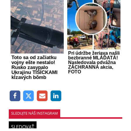
Pri údržbe žeriava našli
Toto sa od začiatku
bezbranné MLÁĎATÁ!
vojny ešte nestalo!
Nasledovala odvážna
Rusko zasypalo
ZÁCHRANNÁ akcia,
FOTO
Ukrajinu TISÍCKAMI
kĺzavých bômb
SLEDUJTE NÁŠ INSTAGRAM
SLEDOVAŤ