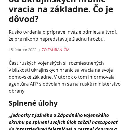
vracia na základne. Čo je
dôvod?
Rusko tvrdenia o príprave invázie odmieta a tvrdí,
že pre nikoho nepredstavuje žiadnu hrozbu.
15. február 2022
ZO ZAHRANIČIA
Časť ruských vojenských síl rozmiestnených
v blízkosti ukrajinských hraníc sa vracia na svoje
domovské základne. V utorok o tom informovala
agentúra AFP s odvolaním sa na ruské ministerstvo
obrany.
Splnené úlohy
„Jednotky z Južného a Západného vojenského
okruhu po splnení svojich úloh začali nastupovať
do (prostriedkov) železničnej a cestnej dopravy a