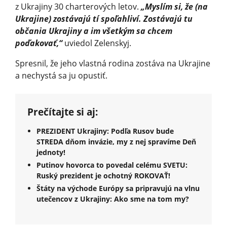
z Ukrajiny 30 charterových letov.
„Myslím si, že (na
Ukrajine) zostávajú tí spoľahliví. Zostávajú tu
občania Ukrajiny a im všetkým sa chcem
poďakovať,“
uviedol Zelenskyj.
Spresnil, že jeho vlastná rodina zostáva na Ukrajine
a nechystá sa ju opustiť.
Prečítajte si aj:
PREZIDENT Ukrajiny: Podľa Rusov bude
STREDA dňom invázie, my z nej spravíme Deň
jednoty!
Putinov hovorca to povedal celému SVETU:
Ruský prezident je ochotný ROKOVAŤ!
Štáty na východe Európy sa pripravujú na vlnu
utečencov z Ukrajiny: Ako sme na tom my?