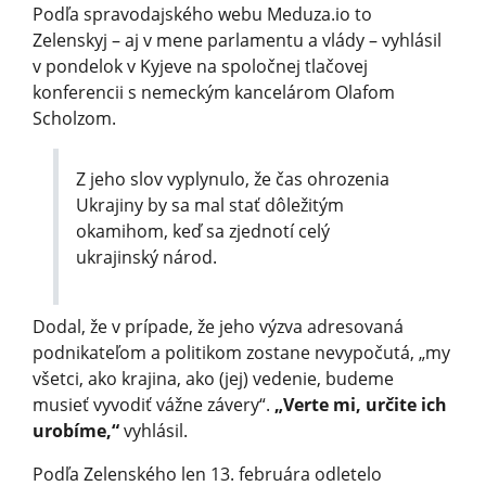
Podľa spravodajského webu Meduza.io to
Zelenskyj – aj v mene parlamentu a vlády – vyhlásil
v pondelok v Kyjeve na spoločnej tlačovej
konferencii s nemeckým kancelárom Olafom
Scholzom.
Z jeho slov vyplynulo, že čas ohrozenia
Ukrajiny by sa mal stať dôležitým
okamihom, keď sa zjednotí celý
ukrajinský národ.
Dodal, že v prípade, že jeho výzva adresovaná
podnikateľom a politikom zostane nevypočutá, „my
všetci, ako krajina, ako (jej) vedenie, budeme
musieť vyvodiť vážne závery“.
„Verte mi, určite ich
urobíme,“
vyhlásil.
Podľa Zelenského len 13. februára odletelo