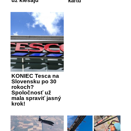
už klesajú
kartu
KONIEC Tesca na
Slovensku po 30
rokoch?
Spoločnosť už
mala spraviť jasný
krok!