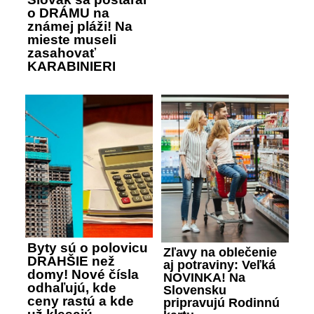
o DRÁMU na
známej pláži! Na
mieste museli
zasahovať
KARABINIERI
Byty sú o polovicu
Zľavy na oblečenie
DRAHŠIE než
aj potraviny: Veľká
domy! Nové čísla
NOVINKA! Na
odhaľujú, kde
Slovensku
ceny rastú a kde
pripravujú Rodinnú