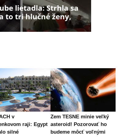
e lietadla: Strhla sa
a to tri hlučné ženy,
ACH v
Zem TESNE minie veľký
enkovom raji: Egypt
asteroid! Pozorovať ho
lo silné
budeme môcť voľnými