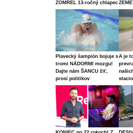
ZOMREL 13-ročný chlapec
ZEME
Plavecký šampión bojuje s
A je t
tromi NÁDORMI mozgu!
prevr
Dajte nám ŠANCU žiť,
našic
prosí politikov
staci
KONIEC po 22 rokoch! Z
DESIV