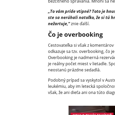
bezcitného správania. Mnohí sa ne
„To vám príde vtipné? Toto je hnus
ste sa nerúhali natoľko, že si tú 
nežartuje,“
znie ďalší.
Čo je overbooking
Cestovateľka si však z komentárov 
odkazuje sa tzv. overbooking, čo je
Overbooking je nadmerná rezervácia
je reálny počet miest v lietadle. Spo
neostanú prázdne sedadlá.
Podobný prípad sa vyskytol v Austrá
leukémiu, aby im letecká spoločno
však, že ani dieťa ani ona túto di