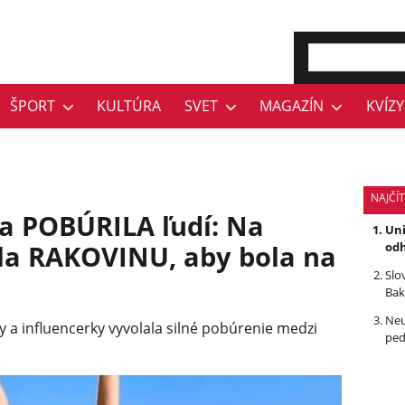
ŠPORT
KULTÚRA
SVET
MAGAZÍN
KVÍZY
NAJČÍ
ka POBÚRILA ľudí: Na
Uni
ela RAKOVINU, aby bola na
odh
Slo
Bak
Neu
y a influencerky vyvolala silné pobúrenie medzi
ped