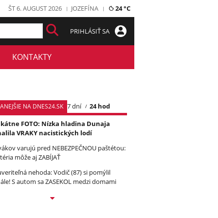
ŠT 6. AUGUST 2026
JOZEFÍNA
24 °C
PRIHLÁSIŤ SA
KONTAKTY
7 dní
24 hod
TANEJŠIE NA DNES24.SK
kátne FOTO: Nízka hladina Dunaja
alila VRAKY nacistických lodí
vákov varujú pred NEBEZPEČNOU paštétou:
téria môže aj ZABÍJAŤ
veriteľná nehoda: Vodič (87) si pomýlil
ále! S autom sa ZASEKOL medzi domami