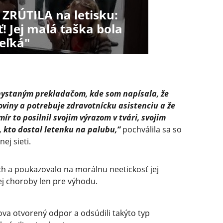
 ZRÚTILA na letisku:
! Jej malá taška bola
eľká"
ystaným prekladačom, kde som napísala, že
viny a potrebuje zdravotnícku asistenciu a že
ír to posilnil svojim výrazom v tvári, svojim
 kto dostal letenku na palubu,“
pochválila sa so
ej sieti.
h a poukazovalo na morálnu neetickosť jej
ej choroby len pre výhodu.
lova otvorený odpor a odsúdili takýto typ