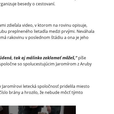
rganizuje besedy o cestovaní.
mi zdieľala video, v ktorom na rovinu opisuje,
bu preplneného lietadla medzi prvými. Neváhala
i má rakovinu v poslednom štádiu a ona je jeho
 súdená, tak aj málinko zaklamať môžeš,“
píše
a spoločne so spolucestujúcim Jaromírom z Aruby
v Jaromírovi letecká spoločnosť pridelila miesto
 číslo brány a hrozilo, že nebude môcť týmto