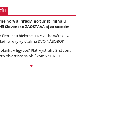
ZÍN
e hory aj hrady, no turisti míňajú
E! Slovensko ZAOSTÁVA aj za susedmi
to čierne na bielom: CENY v Chorvátsku za
ledné roky vyleteli na DVOJNÁSOBOK
olenka v Egypte? Platí výstraha 3. stupňa!
to oblastiam sa oblúkom VYHNITE