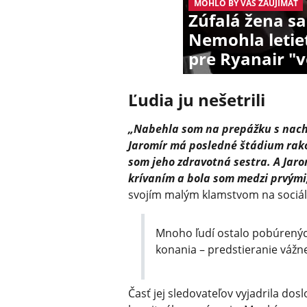
MOHLO BY VÁS ZAUJÍMAŤ
Zúfalá žena sa
Nemohla letieť
pre Ryanair "v
Ľudia ju nešetrili
„Nabehla som na prepážku s nach
Jaromír má posledné štádium rako
som jeho zdravotná sestra. A Jarom
krívaním a bola som medzi prvými,
svojím malým klamstvom na sociáln
Mnoho ľudí ostalo pobúrenýc
konania – predstieranie vážn
Časť jej sledovateľov vyjadrila dos