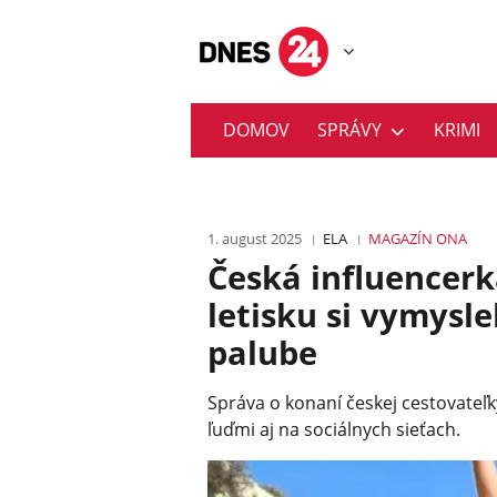
DOMOV
SPRÁVY
KRIMI
1. august 2025
ELA
MAGAZÍN
ONA
Česká influencer
letisku si vymysl
palube
Správa o konaní českej cestovateľk
ľuďmi aj na sociálnych sieťach.