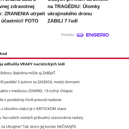
vnej zdravotnej
na TRAGÉDIU: Úlomky
y: ZRANENIA utrpeli
ukrajinského dronu
i účastníci! FOTO
ZABILI 7 ľudí
 hod
a odhalila VRAKY nacistických lodí
étou: Baktéria môže aj ZABÍJAŤ
mýlil pedále! S autom sa ZASEKOL medzi domami
takte s medúzou ZOMREL 13-ročný chlapec
 v poslednej chvíli prevzal riadenie
 idúceho vlaku! Je v KRITICKOM stave
A: Na našich cestách pribudnú stacionárne radary
 na Ukrajine? Tak skoro jej koniec NEČAKAJTE