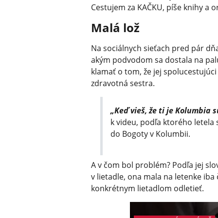
Cestujem za KAČKU, píše knihy a o
Malá lož
Na sociálnych sieťach pred pár dňa
akým podvodom sa dostala na palu
klamať o tom, že jej spolucestujúc
zdravotná sestra.
„Keď vieš, že ti je Kolumbia
k videu, podľa ktorého letel
do Bogoty v Kolumbii.
A v čom bol problém? Podľa jej slo
v lietadle, ona mala na letenke iba
konkrétnym lietadlom odletieť.