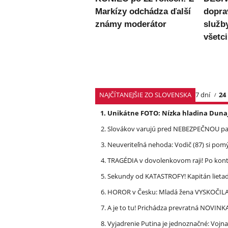
Markízy odchádza ďalší
dopra
známy moderátor
služb
všetc
NAJČÍTANEJŠIE ZO SLOVENSKA
7 dní
24
Unikátne FOTO: Nízka hladina Dunaj
Slovákov varujú pred NEBEZPEČNOU pašt
Neuveriteľná nehoda: Vodič (87) si po
TRAGÉDIA v dovolenkovom raji! Po kon
Sekundy od KATASTROFY! Kapitán lietadla
HOROR v Česku: Mladá žena VYSKOČILA z
A je to tu! Prichádza prevratná NOVINK
Vyjadrenie Putina je jednoznačné: Vojna