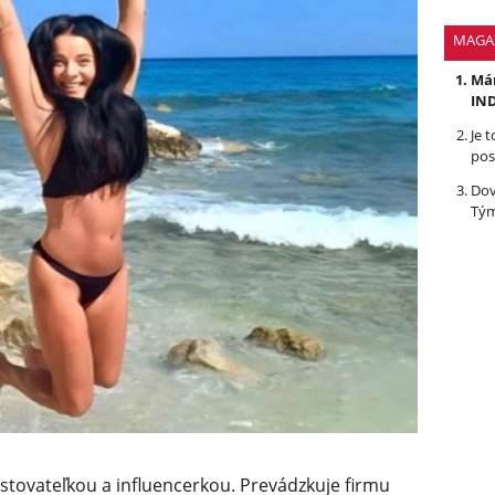
MAGA
Mám
IND
Je 
pos
Dov
Tým
stovateľkou a influencerkou. Prevádzkuje firmu