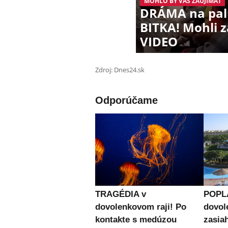
MOHLO BY VÁS ZAUJÍMAŤ
DRÁMA na palub
BITKA! Mohli z
VIDEO
Zdroj: Dnes24.sk
Odporúčame
TRAGÉDIA v
POPL
dovolenkovom raji! Po
dovol
kontakte s medúzou
zasiah