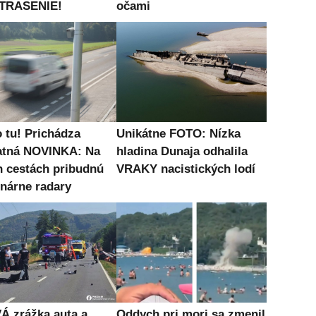
TRASENIE!
očami
o tu! Prichádza
Unikátne FOTO: Nízka
atná NOVINKA: Na
hladina Dunaja odhalila
h cestách pribudnú
VRAKY nacistických lodí
onárne radary
Á zrážka auta a
Oddych pri mori sa zmenil