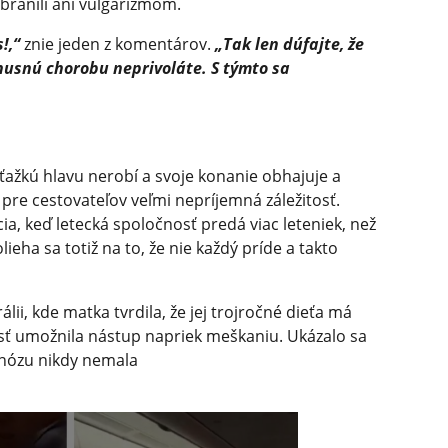
bránili ani vulgarizmom.
!,“
znie jeden z komentárov.
„Tak len dúfajte, že
hnusnú chorobu neprivoláte. S týmto sa
ťažkú hlavu nerobí a svoje konanie obhajuje a
 pre cestovateľov veľmi nepríjemná záležitosť.
, keď letecká spoločnosť predá viac leteniek, než
lieha sa totiž na to, že nie každý príde a takto
lii, kde matka tvrdila, že jej trojročné dieťa má
sť umožnila nástup napriek meškaniu. Ukázalo sa
agnózu nikdy nemala