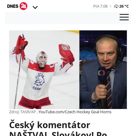
PIA 7.08
26 °C
Zdroj: TASR/AP ,
YouTube.com/Czech Hockey Goal Horns
Český komentátor
NAŠTVAL Slovákov! Po