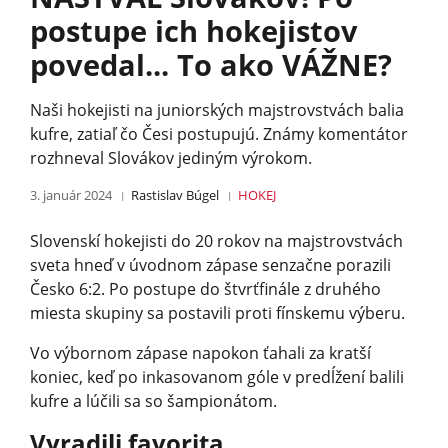
postupe ich hokejistov
povedal... To ako VÁŽNE?
Naši hokejisti na juniorských majstrovstvách balia
kufre, zatiaľ čo Česi postupujú. Známy komentátor
rozhneval Slovákov jediným výrokom.
3. január 2024
Rastislav Búgel
HOKEJ
Slovenskí hokejisti do 20 rokov na majstrovstvách
sveta hneď v úvodnom zápase senzačne porazili
Česko 6:2. Po postupe do štvrťfinále z druhého
miesta skupiny sa postavili proti fínskemu výberu.
Vo výbornom zápase napokon ťahali za kratší
koniec, keď po inkasovanom góle v predĺžení balili
kufre a lúčili sa so šampionátom.
Vyradili favorita