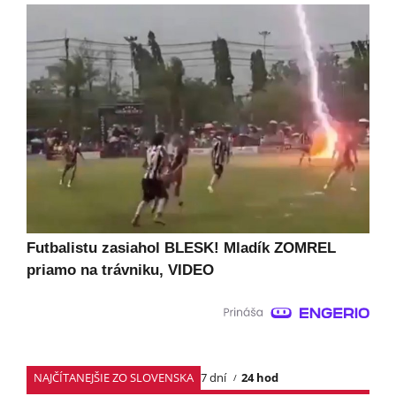
Futbalistu zasiahol BLESK! Mladík ZOMREL
priamo na trávniku, VIDEO
NAJČÍTANEJŠIE ZO SLOVENSKA
7 dní
24 hod