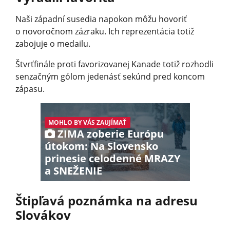
Naši západní susedia napokon môžu hovoriť
o novoročnom zázraku. Ich reprezentácia totiž
zabojuje o medailu.
Štvrťfinále proti favorizovanej Kanade totiž rozhodli
senzačným gólom jedenásť sekúnd pred koncom
zápasu.
MOHLO BY VÁS ZAUJÍMAŤ
ZIMA zoberie Európu
útokom: Na Slovensko
prinesie celodenné MRAZY
a SNEŽENIE
Štipľavá poznámka na adresu
Slovákov