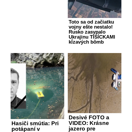
Toto sa od začiatku
vojny ešte nestalo!
Rusko zasypalo
Ukrajinu TISÍCKAMI
kĺzavých bômb
Desivé FOTO a
VIDEO: Krásne
Hasiči smútia: Pri
jazero pre
potápaní v