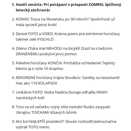
Hasiči smútia: Pri potápaní v priepasti ZOMREL špičkový
letecký záchranár
KONIEC Tesca na Slovensku po 30 rokoch? Spoločnosť už
mala spraviť jasný krok!
Desivé FOTO a VIDEO: Krásne jazero pre extrémne horúčavy
takmer celé VYSCHLO
Zdeno Chára mal NEHODU na bicykli! Zrazil sa s bežcom:
ZRANENÉMU poskytol prvú pomoc
Pekelné horúčavy KONČIA: Prichádza ochladenie! Teploty
klesnú aj o vyše 10 stupňov
REKORDNÉ horúčavy trápia Slovákov: Sanitky sa nezastavili!
Viac ako 110 KOLAPSOV
Unikátne FOTO: Nízka hladina Dunaja odhalila VRAKY
nacistických lodí
Toto sa od začiatku vojny ešte nestalo! Rusko zasypalo
Ukrajinu TISÍCKAMI kĺzavých bômb
Kto bol NAJLEPŠÍ prezident? Slováci rozhodli! Jednoznačne
vybrali TOTO meno