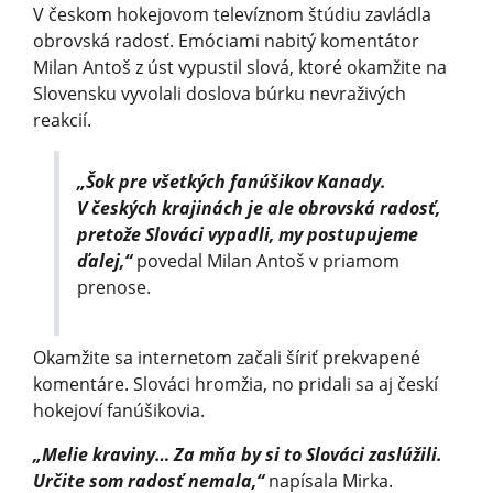
V českom hokejovom televíznom štúdiu zavládla
obrovská radosť. Emóciami nabitý komentátor
Milan Antoš z úst vypustil slová, ktoré okamžite na
Slovensku vyvolali doslova búrku nevraživých
reakcií.
„Šok pre všetkých fanúšikov Kanady.
V českých krajinách je ale obrovská radosť,
pretože Slováci vypadli, my postupujeme
ďalej,“
povedal Milan Antoš v priamom
prenose.
Okamžite sa internetom začali šíriť prekvapené
komentáre. Slováci hromžia, no pridali sa aj českí
hokejoví fanúšikovia.
„Melie kraviny… Za mňa by si to Slováci zaslúžili.
Určite som radosť nemala,“
napísala Mirka.