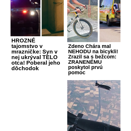
HROZNÉ
tajomstvo v
Zdeno Chára mal
mrazničke: Syn v
NEHODU na bicykli!
Zrazil sa s bežcom:
nej ukrýval TELO
ZRANENÉMU
otca! Poberal jeho
poskytol prvú
dôchodok
pomoc