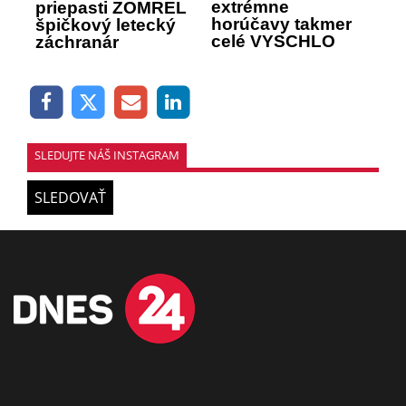
extrémne
priepasti ZOMREL
horúčavy takmer
špičkový letecký
celé VYSCHLO
záchranár
SLEDUJTE NÁŠ INSTAGRAM
SLEDOVAŤ