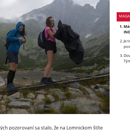
MAGA
Mám
IND
Je 
pos
Dov
Tým
kých pozorovaní sa stalo, že na Lomnickom štíte