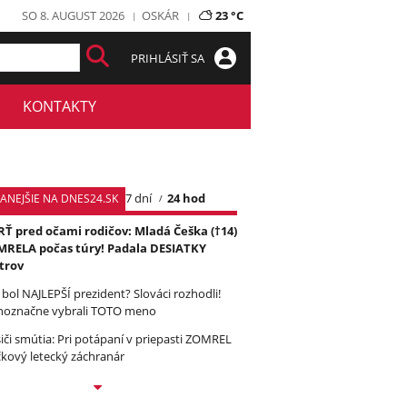
SO 8. AUGUST 2026
OSKÁR
23 °C
PRIHLÁSIŤ SA
KONTAKTY
7 dní
24 hod
TANEJŠIE NA DNES24.SK
Ť pred očami rodičov: Mladá Češka (†14)
RELA počas túry! Padala DESIATKY
trov
 bol NAJLEPŠÍ prezident? Slováci rozhodli!
noznačne vybrali TOTO meno
iči smútia: Pri potápaní v priepasti ZOMREL
čkový letecký záchranár