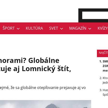
ŠPORT
KULTÚRA
SVET
MAGAZÍN
KVÍZY
NAJČÍ
 horami? Globálne
SMR
uje aj Lomnický štít,
ZOM
me
Kto
Jed
ejmé, že sa globálne otepľovanie prejavuje aj vo
Has
špi