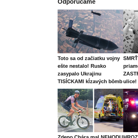
Odporúčame
Toto sa od začiatku vojny
SMRŤ 
ešte nestalo! Rusko
priam
zasypalo Ukrajinu
ZASTR
TISÍCKAMI kĺzavých bômb
ulice!
Zdeno Chára mal NEHODU
HROZN