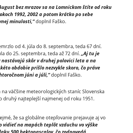
August bez mrazov sa na Lomnickom štíte od roku
v rokoch 1992, 2002 a potom krátko po sebe
vnej minulosti,“
doplnil Faško.
rzlo od 4. júla do 8. septembra, teda 67 dní.
úla do 25. septembra, teda až 72 dní.
„Aj tu je
 nastávajú skôr v druhej polovici leta a na
kéto obdobie prišlo nezvykle skoro, čo práve
htoročnom júni a júli,“
doplnil Faško.
 na väčšine meteorologických staníc Slovenska
bo druhý najteplejší najmenej od roku 1951.
ejmé, že sa globálne otepľovanie prejavuje aj vo
to vidieť na mapách teplôt vzduchu vo výške
laku 500 hektopascalov, čo zodpovedá