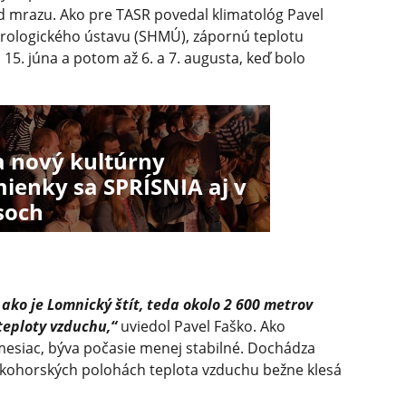
od mrazu. Ako pre TASR povedal klimatológ Pavel
olo­gického ústavu (SHMÚ), zápornú teplotu
5. júna a potom až 6. a 7. augusta, keď bolo
a nový kultúrny
ienky sa SPRÍSNIA aj v
soch
ako je Lomnický štít, teda okolo 2 600 metrov
teploty vzduchu,“
uviedol Pavel Faško. Ako
ý mesiac, býva počasie menej stabilné. Dochádza
okohorských polohách teplota vzduchu bežne klesá