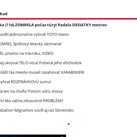
 hod
ka (†14) ZOMRELA počas túry! Padala DESIATKY metrov
zhodli! Jednoznačne vybrali TOTO meno
 ZOMREL špičkový letecký záchranár
REL priamo na trávniku, VIDEO
ej ukrýval TELO otca! Poberal jeho dôchodok
pláži! Na mieste museli zasahovať KARABINIERI
ec vyhral ROZPRÁVKOVÚ sumu!
a len na chvíľu! Potom udrú znova
ím! Má vážne zdravotné PROBLÉMY
dzačov! Migrantov vozili aj cez Slovensko