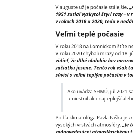
V auguste už je počasie stálejšie.
„
1951 zatiaľ vyskytol štyri razy – 
v rokoch 2018 a 2020, teda v nedá
Veľmi teplé počasie
V roku 2018 na Lomnickom štíte nem
V roku 2020 chýbali mrazy od 18. j
vidieť, že dlhé obdobia bez mrazov
začiatku jesene. Tento rok však ta
súvisí s veľmi teplým počasím v to
Ako uvádza SHMÚ, júl 2021 sa
umiestnil ako najteplejší ale
Podľa klimatológa Pavla Faška je zr
vysokých vrstvách atmosféry.
„Je 
zodpovedajúcej atmosférickému t