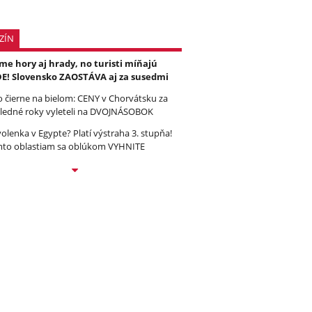
ZÍN
e hory aj hrady, no turisti míňajú
E! Slovensko ZAOSTÁVA aj za susedmi
to čierne na bielom: CENY v Chorvátsku za
ledné roky vyleteli na DVOJNÁSOBOK
olenka v Egypte? Platí výstraha 3. stupňa!
to oblastiam sa oblúkom VYHNITE