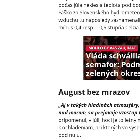
počas júla neklesla teplota pod b
Faško zo Slovenského hydrometeor
vzduchu tu naposledy zaznamenali 1
mínus 0,4 resp. – 0,5 stupňa Celzia.
MOHLO BY VÁS ZAUJÍMAŤ
Vláda schválil
semafor: Podm
zelených okre
August bez mrazov
„Aj v takých hladinách atmosféry, 
nad morom, sa prejavuje vzostup 
pripomenul, v júli, hoci je to letn
k ochladeniam, pri ktorých vo vys
pod nulu.