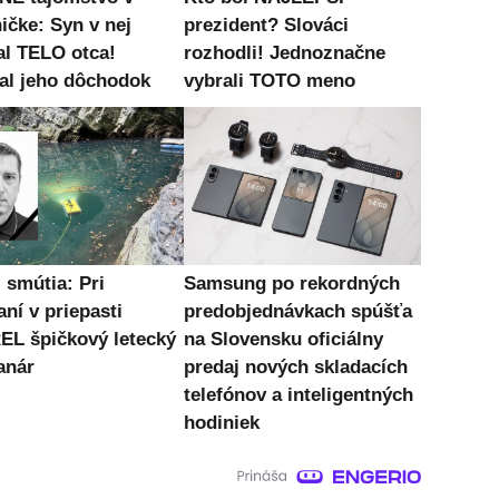
ičke: Syn v nej
prezident? Slováci
al TELO otca!
rozhodli! Jednoznačne
al jeho dôchodok
vybrali TOTO meno
 smútia: Pri
Samsung po rekordných
ní v priepasti
predobjednávkach spúšťa
L špičkový letecký
na Slovensku oficiálny
anár
predaj nových skladacích
telefónov a inteligentných
hodiniek