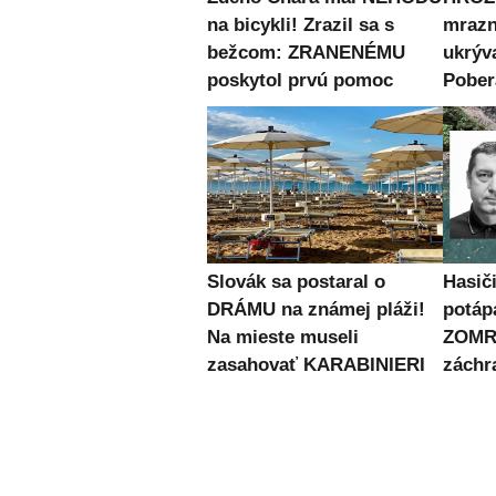
na bicykli! Zrazil sa s
mrazn
bežcom: ZRANENÉMU
ukrýv
poskytol prvú pomoc
Pober
Slovák sa postaral o
Hasiči
DRÁMU na známej pláži!
potápa
Na mieste museli
ZOMRE
zasahovať KARABINIERI
záchr