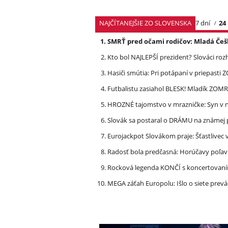
NAJČÍTANEJŠIE ZO SLOVENSKA
7 dní
24
SMRŤ pred očami rodičov: Mladá Češ
Kto bol NAJLEPŠÍ prezident? Slováci ro
Hasiči smútia: Pri potápaní v priepasti
Futbalistu zasiahol BLESK! Mladík ZOM
HROZNÉ tajomstvo v mrazničke: Syn v n
Slovák sa postaral o DRÁMU na známej 
Eurojackpot Slovákom praje: Šťastliv
Radosť bola predčasná: Horúčavy poľavi
Rocková legenda KONČÍ s koncertovan
MEGA záťah Europolu: Išlo o siete prevá