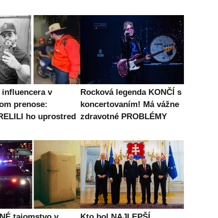
influencera v
Rocková legenda KONČÍ s
om prenose:
koncertovaním! Má vážne
ELILI ho uprostred
zdravotné PROBLÉMY
É tajomstvo v
Kto bol NAJLEPŠÍ