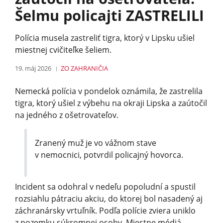
Šelmu policajti ZASTRELILI
Polícia musela zastreliť tigra, ktorý v Lipsku ušiel
miestnej cvičiteľke šeliem.
19. máj 2026
ZO ZAHRANIČIA
Nemecká polícia v pondelok oznámila, že zastrelila
tigra, ktorý ušiel z výbehu na okraji Lipska a zaútočil
na jedného z ošetrovateľov.
Zranený muž je vo vážnom stave
v nemocnici, potvrdil policajný hovorca.
Incident sa odohral v nedeľu popoludní a spustil
rozsiahlu pátraciu akciu, do ktorej bol nasadený aj
záchranársky vrtuľník. Podľa polície zviera uniklo
z pozemku súkromnej osoby. Miestne médiá