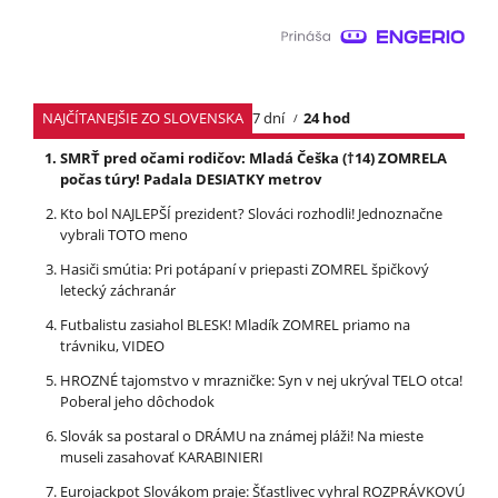
NAJČÍTANEJŠIE ZO SLOVENSKA
7 dní
24 hod
SMRŤ pred očami rodičov: Mladá Češka (†14) ZOMRELA
počas túry! Padala DESIATKY metrov
Kto bol NAJLEPŠÍ prezident? Slováci rozhodli! Jednoznačne
vybrali TOTO meno
Hasiči smútia: Pri potápaní v priepasti ZOMREL špičkový
letecký záchranár
Futbalistu zasiahol BLESK! Mladík ZOMREL priamo na
trávniku, VIDEO
HROZNÉ tajomstvo v mrazničke: Syn v nej ukrýval TELO otca!
Poberal jeho dôchodok
Slovák sa postaral o DRÁMU na známej pláži! Na mieste
museli zasahovať KARABINIERI
Eurojackpot Slovákom praje: Šťastlivec vyhral ROZPRÁVKOVÚ