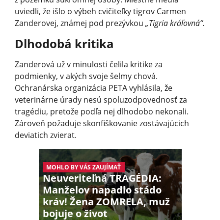
uviedli, že išlo o výbeh cvičiteľky tigrov Carmen
Zanderovej, známej pod prezývkou
„Tigria kráľovná“.
Dlhodobá kritika
Zanderová už v minulosti čelila kritike za
podmienky, v akých svoje šelmy chová.
Ochranárska organizácia PETA vyhlásila, že
veterinárne úrady nesú spoluzodpovednosť za
tragédiu, pretože podľa nej dlhodobo nekonali.
Zároveň požaduje skonfiškovanie zostávajúcich
deviatich zvierat.
MOHLO BY VÁS ZAUJÍMAŤ
Neuveriteľná TRAGÉDIA:
Manželov napadlo stádo
kráv! Žena ZOMRELA, muž
bojuje o život