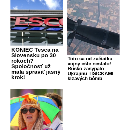
KONIEC Tesca na
Slovensku po 30
Toto sa od začiatku
rokoch?
vojny ešte nestalo!
Spoločnosť už
Rusko zasypalo
mala spraviť jasný
Ukrajinu TISÍCKAMI
krok!
kĺzavých bômb