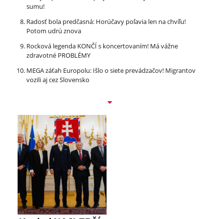
sumu!
Radosť bola predčasná: Horúčavy poľavia len na chvíľu!
Potom udrú znova
Rocková legenda KONČÍ s koncertovaním! Má vážne
zdravotné PROBLÉMY
MEGA záťah Europolu: Išlo o siete prevádzačov! Migrantov
vozili aj cez Slovensko