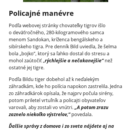
Policajné manévre
Podľa webovej stránky chovateľky tigrov išlo
o deväťročného, 280-kilogramového samca
menom Sandokan, kríženca bengálskeho a
sibírskeho tigra. Pre denník Bild uviedla, že šelma
bola „bojko“, ktorý sa ľahko dostal do stresu a
mohol zaútočiť „
rýchlejšie a nečakanejšie“
než
ostatné jej tigre.
Podľa Bildu tiger dobehol až k neďalekým
záhradkám, kde ho polícia napokon zastrelila. Jedna
zo záhradkárok opísala, že najprv počula sirény,
potom priletel vrtuľník a policajti obyvateľov
varovali, aby zostali vo vnútri.
„A potom zrazu
zaznelo niekoľko výstrelov,“
povedala.
Ďalšie správy z domova i zo sveta nájdete aj na