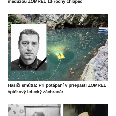
medúzou ZOMREL 13-ročný chlapec
Hasiči smútia: Pri potápaní v priepasti ZOMREL
špičkový letecký záchranár