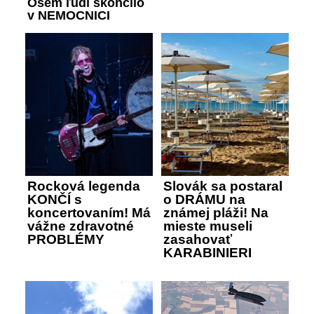
Osem ľudí skončilo
v NEMOCNICI
Rocková legenda
Slovák sa postaral
KONČÍ s
o DRÁMU na
koncertovaním! Má
známej pláži! Na
vážne zdravotné
mieste museli
PROBLÉMY
zasahovať
KARABINIERI