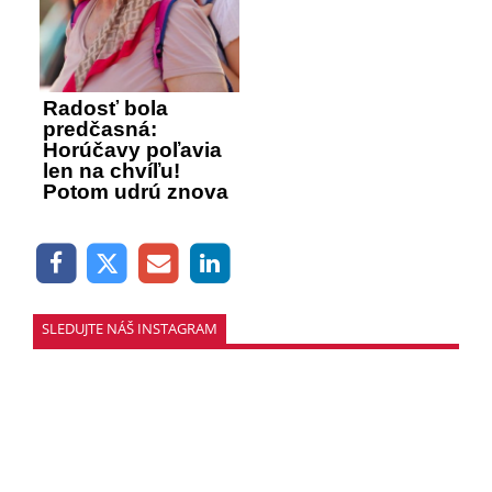
Radosť bola
predčasná:
Horúčavy poľavia
len na chvíľu!
Potom udrú znova
SLEDUJTE NÁŠ INSTAGRAM
SLEDOVAŤ