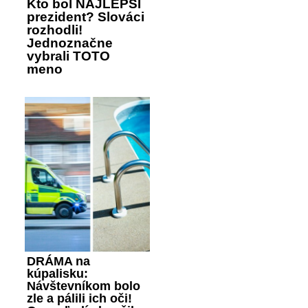
Kto bol NAJLEPŠÍ
prezident? Slováci
rozhodli!
Jednoznačne
vybrali TOTO
meno
DRÁMA na
kúpalisku:
Návštevníkom bolo
zle a pálili ich oči!