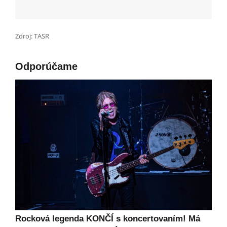
Zdroj: TASR
Odporúčame
Rocková legenda KONČÍ s koncertovaním! Má