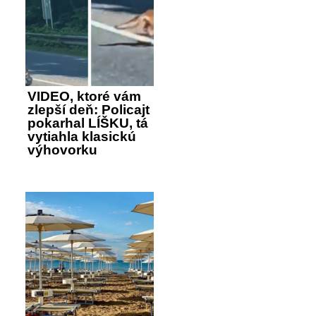
VIDEO, ktoré vám
zlepší deň: Policajt
pokarhal LÍŠKU, tá
vytiahla klasickú
výhovorku