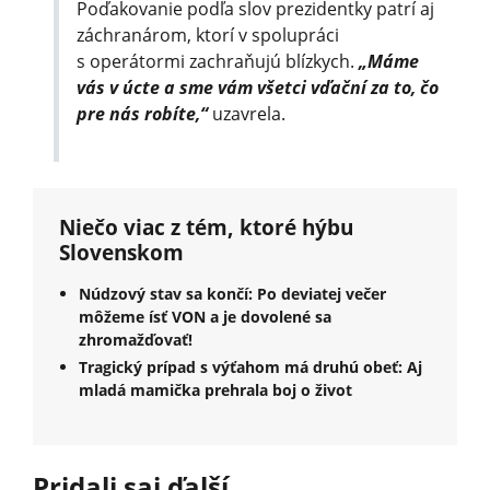
Poďakovanie podľa slov prezidentky patrí aj
záchranárom, ktorí v spolupráci
s operátormi zachraňujú blízkych.
„Máme
vás v úcte a sme vám všetci vďační za to, čo
pre nás robíte,“
uzavrela.
Niečo viac z tém, ktoré hýbu
Slovenskom
Núdzový stav sa končí: Po deviatej večer
môžeme ísť VON a je dovolené sa
zhromažďovať!
Tragický prípad s výťahom má druhú obeť: Aj
mladá mamička prehrala boj o život
Pridali saj ďalší