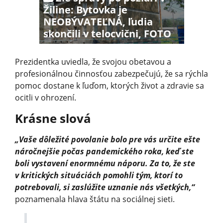
Žiline: Bytovka je
NEOBÝVATEĽNÁ, ľudia
skončili v telocvični, FOTO
Prezidentka uviedla, že svojou obetavou a
profesionálnou činnosťou zabezpečujú, že sa rýchla
pomoc dostane k ľuďom, ktorých život a zdravie sa
ocitli v ohrození.
Krásne slová
„Vaše dôležité povolanie bolo pre vás určite ešte
náročnejšie počas pandemického roka, keď ste
boli vystavení enormnému náporu. Za to, že ste
v kritických situáciách pomohli tým, ktorí to
potrebovali, si zaslúžite uznanie nás všetkých,“
poznamenala hlava štátu na sociálnej sieti.