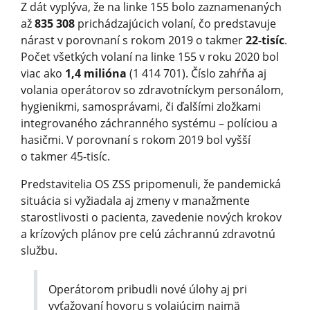
Z dát vyplýva, že na linke 155 bolo zaznamenaných
až
835 308
prich­ádzajúcich volaní, čo predstavuje
nárast v porovnaní s rokom 2019 o takmer
22-tisíc
.
Počet všetkých volaní na linke 155 v roku 2020 bol
viac ako
1,4 milióna
(1 414 701). Číslo zahŕňa aj
volania operátorov so zdravotníckym personálom,
hygienikmi, samosprávami, či ďalšími zložkami
integrovaného záchranného systému – políciou a
hasičmi. V porovnaní s rokom 2019 bol vyšší
o takmer 45-tisíc.
Predstavitelia OS ZSS pripomenuli, že pandemická
situácia si vyžiadala aj zmeny v manažmente
starostlivosti o pacienta, zavedenie nových krokov
a krízových plánov pre celú záchrannú zdravotnú
službu.
Operátorom pribudli nové úlohy aj pri
vyťažovaní hovoru s volajúcim najmä