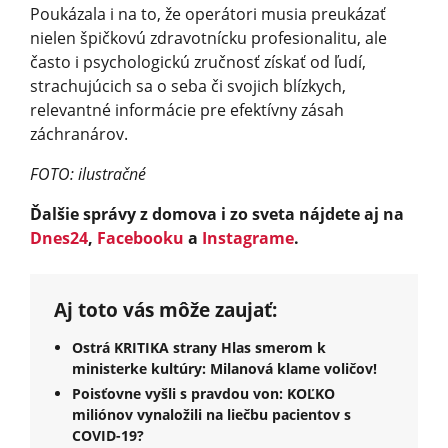
Poukázala i na to, že operátori musia preukázať
nielen špičkovú zdravotnícku profesionalitu, ale
často i psychologickú zručnosť získať od ľudí,
strachujúcich sa o seba či svojich blízkych,
relevantné informácie pre efektívny zásah
záchranárov.
FOTO: ilustračné
Ďalšie správy z domova i zo sveta nájdete aj na
Dnes24
,
Facebooku
a
Instagrame
.
Aj toto vás môže zaujať:
Ostrá KRITIKA strany Hlas smerom k
ministerke kultúry: Milanová klame voličov!
Poisťovne vyšli s pravdou von: KOĽKO
miliónov vynaložili na liečbu pacientov s
COVID-19?