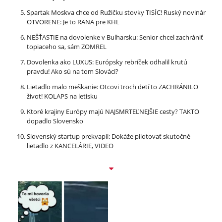
Spartak Moskva chce od Ružičku stovky TISÍC! Ruský novinár
OTVORENE: Je to RANA pre KHL
NEŠŤASTIE na dovolenke v Bulharsku: Senior chcel zachrániť
topiaceho sa, sám ZOMREL
Dovolenka ako LUXUS: Európsky rebríček odhalil krutú
pravdu! Ako sú na tom Slováci?
Lietadlo malo meškanie: Otcovi troch detí to ZACHRÁNILO
život! KOLAPS na letisku
Ktoré krajiny Európy majú NAJSMRTEĽNEJŠIE cesty? TAKTO
dopadlo Slovensko
Slovenský startup prekvapil: Dokáže pilotovať skutočné
lietadlo z KANCELÁRIE, VIDEO