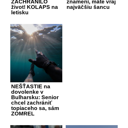
ZACHRÁNILO
znamení, máte vraj
život! KOLAPS na
najväčšiu šancu
letisku
NEŠŤASTIE na
dovolenke v
Bulharsku: Senior
chcel zachrániť
topiaceho sa, sám
ZOMREL