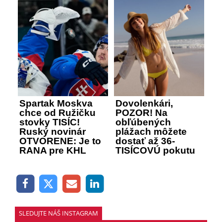
Spartak Moskva
Dovolenkári,
chce od Ružičku
POZOR! Na
stovky TISÍC!
obľúbených
Ruský novinár
plážach môžete
OTVORENE: Je to
dostať až 36-
RANA pre KHL
TISÍCOVÚ pokutu
SLEDUJTE NÁŠ INSTAGRAM