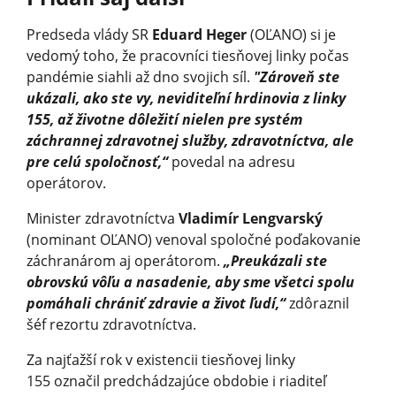
Predseda vlády SR
Eduard Heger
(OĽANO) si je
vedomý toho, že pracovníci tiesňovej linky počas
pandémie siahli až dno svojich síl.
"Zároveň ste
ukázali, ako ste vy, neviditeľní hrdinovia z linky
155, až životne dôležití nielen pre systém
záchrannej zdravotnej služby, zdravotníctva, ale
pre celú spoločnosť,“
povedal na adresu
operátorov.
Minister zdravotníctva
Vladimír Lengvarský
(nominant OĽANO) venoval spoločné poďakovanie
záchranárom aj operátorom.
„Preukázali ste
obrovskú vôľu a nasadenie, aby sme všetci spolu
pomáhali chrániť zdravie a život ľudí,“
zdôraznil
šéf rezortu zdravotníctva.
Za najťažší rok v existencii tiesňovej linky
155 označil predchádzajúce obdobie i riaditeľ