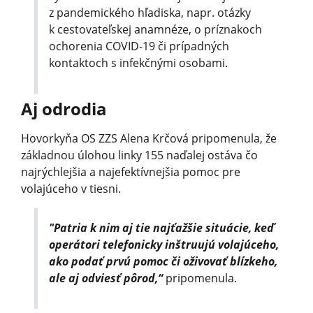
z pandemického hľadiska, napr. otázky
k cestovateľskej anamnéze, o príznakoch
ochorenia COVID-19 či prípadných
kontaktoch s infekčnými osobami.
Aj odrodia
Hovorkyňa OS ZZS Alena Krčová pripomenula, že
základnou úlohou linky 155 naďalej ostáva čo
najrýchlejšia a najefektívnejšia pomoc pre
volajúceho v tiesni.
"Patria k nim aj tie najťažšie situácie, keď
operátori telefonicky inštruujú volajúceho,
ako podať prvú pomoc či oživovať blízkeho,
ale aj odviesť pôrod,“
pripomenula.