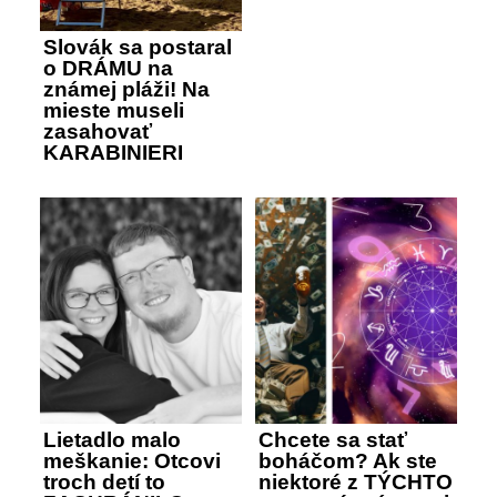
Slovák sa postaral
o DRÁMU na
známej pláži! Na
mieste museli
zasahovať
KARABINIERI
Lietadlo malo
Chcete sa stať
meškanie: Otcovi
boháčom? Ak ste
troch detí to
niektoré z TÝCHTO