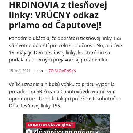
HRDINOVIA z tiesňovej
linky: VRÚCNY odkaz
priamo od Čaputovej!
Pandémia ukázala, že operátori tiesňovej linky 155
sú životne dôležití pre celú spoločnosť. No, a práve
15. mája je Deň tiesňovej linky, ku ktorému sa
pridala nádherným prejavom aj prezidentka.
15. máj 2021
han
ZO SLOVENSKA
Veľké uznanie a hlbokú vďaku za prácu vyjadrila
prezidentka SR Zuzana Čaputová zdravotníckym
operátorom. Urobila tak pri príležitosti sobotného
Dňa tiesňovej linky 155.
MOHLO BY VÁS ZAUJÍMAŤ
Zlé správy po požiari v