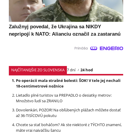
Zalužnyj povedal, že Ukrajina sa NIKDY
nepripojí k NATO: Alianciu označil za zastaranú
NAJČÍTANEJŠIE ZO SLOVENSKA
7 dní
24 hod
Po operácii mala strašné bolesti: ŠOK! V tele jej nechali
18-centimetrové nožnice
Lietadlo plné turistov sa PREPADLO o desiatky metrov:
Množstvo ľudí sa ZRANILO
Dovolenkári, POZOR! Na obľúbených plážach môžete dostať
až 36-TISÍCOVÚ pokutu
Chcete sa stať boháčom? Ak ste niektoré z TÝCHTO znamení,
máte vraj najväčšiu šancu