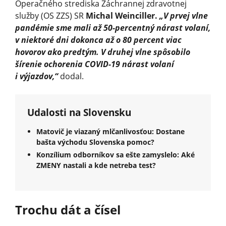
Operačného strediska Záchrannej zdravotnej
služby (OS ZZS) SR
Michal Weinciller.
„V prvej vlne
pandémie sme mali až 50-percentný nárast volaní,
v niektoré dni dokonca až o 80 percent viac
hovorov ako predtým. V druhej vlne spôsobilo
šírenie ochorenia COVID-19 nárast volaní
i výjazdov,“
do­dal.
Udalosti na Slovensku
Matovič je viazaný mlčanlivosťou: Dostane
bašta východu Slovenska pomoc?
Konzílium odborníkov sa ešte zamyslelo: Aké
ZMENY nastali a kde netreba test?
Trochu dát a čísel