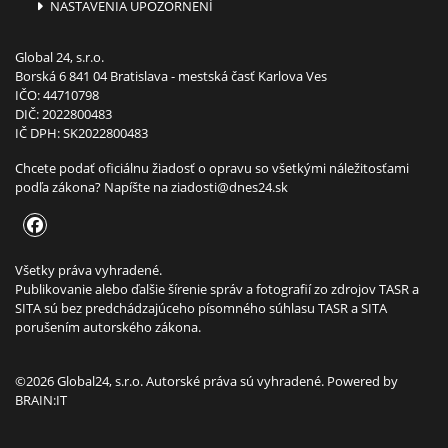
NASTAVENIA UPOZORNENÍ
Global 24, s.r.o.
Borská 6 841 04 Bratislava - mestská časť Karlova Ves
IČO: 44710798
DIČ: 2022800483
IČ DPH: SK2022800483
Chcete podať oficiálnu žiadosť o opravu so všetkými náležitosťami
podľa zákona? Napíšte na
ziadosti@dnes24.sk
Všetky práva vyhradené.
Publikovanie alebo ďalšie šírenie správ a fotografií zo zdrojov TASR a
SITA sú bez predchádzajúceho písomného súhlasu TASR a SITA
porušením autorského zákona.
©2026 Global24, s.r.o. Autorské práva sú vyhradené. Powered by
BRAIN:IT