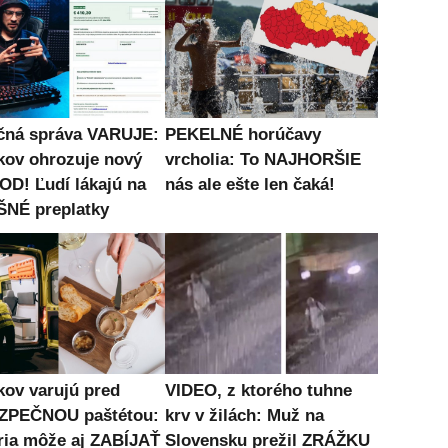
čná správa VARUJE:
PEKELNÉ horúčavy
kov ohrozuje nový
vrcholia: To NAJHORŠIE
D! Ľudí lákajú na
nás ale ešte len čaká!
NÉ preplatky
kov varujú pred
VIDEO, z ktorého tuhne
ZPEČNOU paštétou:
krv v žilách: Muž na
ria môže aj ZABÍJAŤ
Slovensku prežil ZRÁŽKU