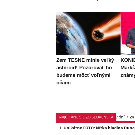
Zem TESNE minie veľký
KONIE
asteroid! Pozorovať ho
Markí
budeme môcť voľnými
známy
očami
NAJČÍTANEJŠIE ZO SLOVENSKA
7 dní
24
Unikátne FOTO: Nízka hladina Dunaj