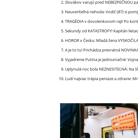
Slovákov varujú pred NEBEZPEČNOU pašt
Neuveriteľná nehoda: Vodič (87) si po
TRAGÉDIA v dovolenkovom raji! Po kon
Sekundy od KATASTROFY! Kapitán lietadla
HOROR v Česku: Mladá žena VYSKOČILA z
A je to tu! Prichádza prevratná NOVINK
Vyjadrenie Putina je jednoznačné: Vojna
Uplynulá noc bola NEZNESITEĽNÁ: Na S
Ľudí najviac trápia peniaze a zdravie: