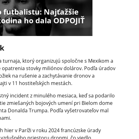
futbalistu: Najťažšie
Rodina ho dala ODPOJIŤ
ok
a turnaja, ktorý organizujú spoločne s Mexikom a
é opatrenia stovky miliónov dolárov. Podľa úradov
ložiek na rušenie a zachytávanie dronov a
ajti v 11 hostiteľských mestách.
stný incident z minulého mesiaca, keď sa podarilo
atie zmiešaných bojových umení pri Bielom dome
enta Donalda Trumpa. Podľa vyšetrovateľov mal
nami.
 hier v Paríži v roku 2024 francúzske úrady
 vzdušného priestoru dronmi, čo viedlo