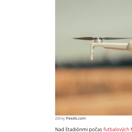
Zdroj:
Pexels.com
Nad štadiónmi počas
futbalových