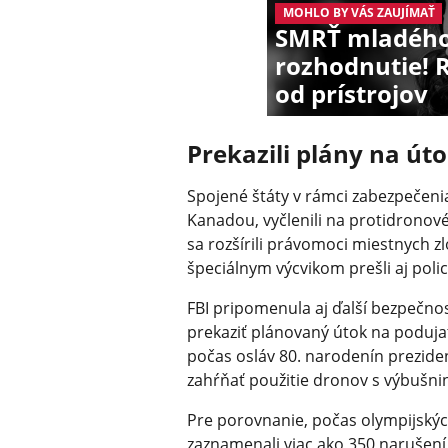
MOHLO BY VÁS ZAUJÍMAŤ
SMRŤ mladého 
rozhodnutie! 
od prístrojov
Prekazili plány na út
Spojené štáty v rámci zabezpečeni
Kanadou, vyčlenili na protidronov
sa rozšírili právomoci miestnych z
špeciálnym výcvikom prešli aj polic
FBI pripomenula aj ďalší bezpečno
prekaziť plánovaný útok na poduj
počas osláv 80. narodenín prezid
zahŕňať použitie dronov s výbušni
Pre porovnanie, počas olympijských
zaznamenali viac ako 350 narušení