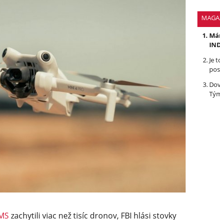
MAGA
Mám
IND
Je 
pos
Dov
Tým
 MS
zachytili viac než tisíc dronov, FBI hlási stovky