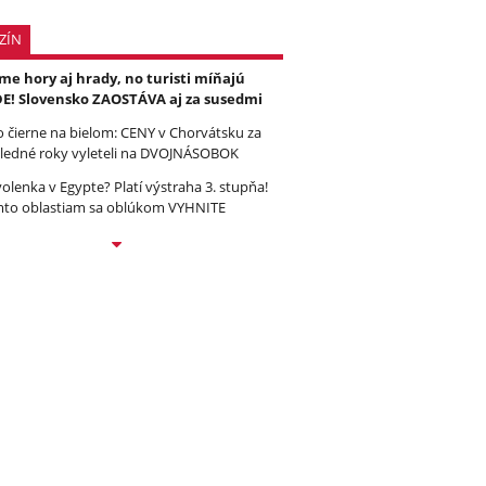
ZÍN
e hory aj hrady, no turisti míňajú
E! Slovensko ZAOSTÁVA aj za susedmi
to čierne na bielom: CENY v Chorvátsku za
ledné roky vyleteli na DVOJNÁSOBOK
olenka v Egypte? Platí výstraha 3. stupňa!
to oblastiam sa oblúkom VYHNITE