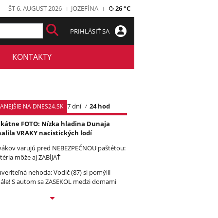
ŠT 6. AUGUST 2026
JOZEFÍNA
26 °C
PRIHLÁSIŤ SA
KONTAKTY
7 dní
24 hod
TANEJŠIE NA DNES24.SK
kátne FOTO: Nízka hladina Dunaja
alila VRAKY nacistických lodí
vákov varujú pred NEBEZPEČNOU paštétou:
téria môže aj ZABÍJAŤ
veriteľná nehoda: Vodič (87) si pomýlil
ále! S autom sa ZASEKOL medzi domami