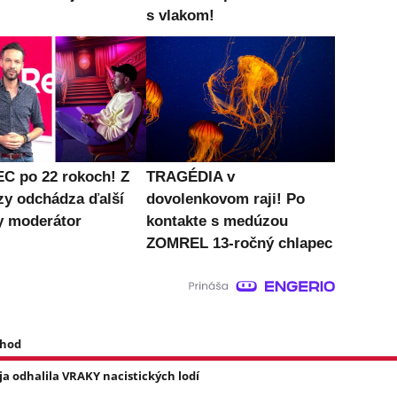
s vlakom!
C po 22 rokoch! Z
TRAGÉDIA v
zy odchádza ďalší
dovolenkovom raji! Po
 moderátor
kontakte s medúzou
ZOMREL 13-ročný chlapec
 hod
a odhalila VRAKY nacistických lodí