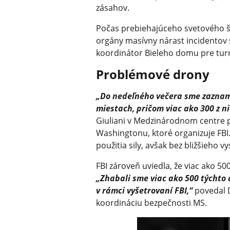
zásahov.
Počas prebiehajúceho svetového 
orgány masívny nárast incidentov 
koordinátor Bieleho domu pre turn
Problémové drony
„Do nedeľného večera sme zazname
miestach, pričom viac ako 300 z n
Giuliani v Medzinárodnom centre p
Washingtonu, ktoré organizuje FBI.
použitia sily, avšak bez bližšieho v
FBI zároveň uviedla, že viac ako 5
„Zhabali sme viac ako 500 týchto
v rámci vyšetrovaní FBI,“
povedal 
koordináciu bezpečnosti MS.