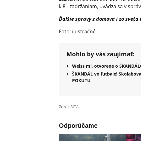
k 81 zadržaniam, uvádza sa v spr
Ďalšie správy z domova i zo sveta
Foto: ilustračné
Mohlo by vás zaujímať:
Weiss ml. otvorene o ŠKANDÁLO
ŠKANDÁL vo futbale! Skolabova
POKUTU
Zdroj: SITA
Odporúčame