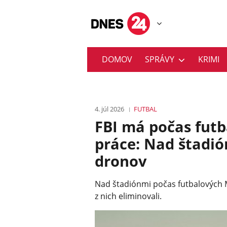
DOMOV
SPRÁVY
KRIMI
4. júl 2026
FUTBAL
FBI má počas fut
práce: Nad štadión
dronov
Nad štadiónmi počas futbalových MS
z nich eliminovali.