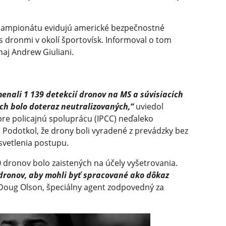
šampionátu evidujú americké bezpečnostné
s dronmi v okolí športovísk. Informoval o tom
aj Andrew Giuliani.
nali 1 139 detekcií dronov na MS a súvisiacich
ich bolo doteraz neutralizovaných,“
uviedol
re policajnú spoluprácu (IPCC) neďaleko
 Podotkol, že drony boli vyradené z prevádzky bez
ysvetlenia postupu.
00 dronov bolo zaistených na účely vyšetrovania.
 dronov, aby mohli byť spracované ako dôkaz
Doug Olson, špeciálny agent zodpovedný za