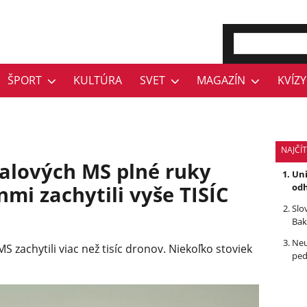
ŠPORT
KULTÚRA
SVET
MAGAZÍN
KVÍZY
NAJČÍ
balových MS plné ruky
Uni
mi zachytili vyše TISÍC
odh
Slo
Bak
Neu
 zachytili viac než tisíc dronov. Niekoľko stoviek
ped