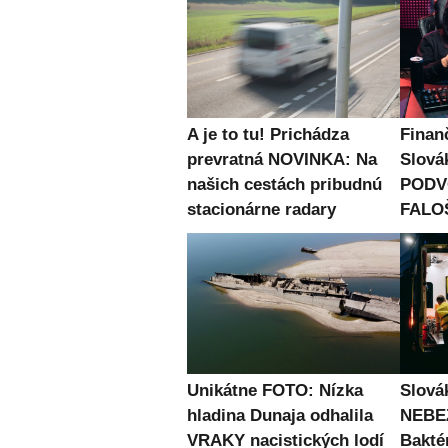
A je to tu! Prichádza
Finan
prevratná NOVINKA: Na
Slová
našich cestách pribudnú
PODVO
stacionárne radary
FALOŠ
Unikátne FOTO: Nízka
Slová
hladina Dunaja odhalila
NEBE
VRAKY nacistických lodí
Bakté