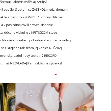
étou: Baktéria môže aj ZABÍJAŤ
mýlil pedále! S autom sa ZASEKOL medzi domami
takte s medúzou ZOMREL 13-ročný chlapec
 v poslednej chvíli prevzal riadenie
 idúceho vlaku! Je v KRITICKOM stave
A: Na našich cestách pribudnú stacionárne radary
 na Ukrajine? Tak skoro jej koniec NEČAKAJTE
lovensku padol nový teplotný REKORD
 Mnohí už NEZVLÁDAJÚ ani základné výdavky!