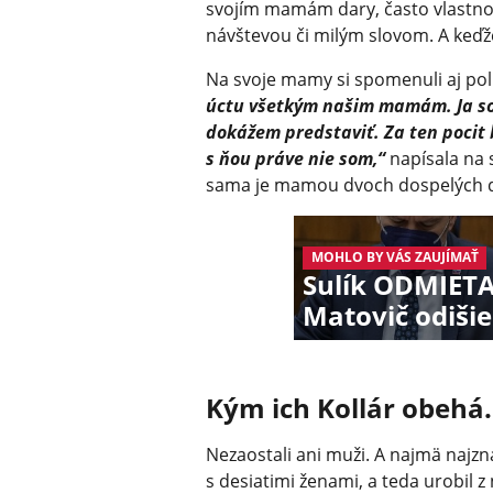
svojím mamám dary, často vlastnor
návštevou či milým slovom. A keďže
Na svoje mamy si spomenuli aj polit
úctu všetkým našim mamám. Ja som
dokážem predstaviť. Za ten pocit 
s ňou práve nie som,“
napísala na 
sama je mamou dvoch dospelých dcé
MOHLO BY VÁS ZAUJÍMAŤ
Sulík ODMIETA
Matovič odišie
Kým ich Kollár obehá
Nezaostali ani muži. A najmä najzn
s desiatimi ženami, a teda urobil 