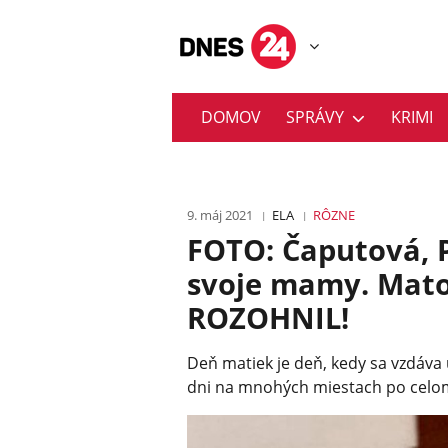
DOMOV
SPRÁVY
KRIMI
9. máj 2021
ELA
RÔZNE
FOTO: Čaputová, P
svoje mamy. Mato
ROZOHNIL!
Deň matiek je deň, kedy sa vzdáva
dni na mnohých miestach po celom