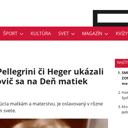
ŠPORT
KULTÚRA
SVET
MAGAZÍN
KVÍZY
NAJČÍ
ellegrini či Heger ukázali
SMR
vič sa na Deň matiek
ZOM
me
Has
špi
 úcta matkám a materstvu. Je oslavovaný v rôzne
Kto
 svete.
Jed