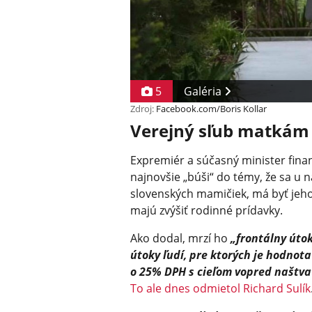
5
Galéria
Zdroj:
Facebook.com/Boris Kollar
Verejný sľub matkám
Expremiér a súčasný minister finan
najnovšie „búši“ do témy, že sa u n
slovenských mamičiek, má byť jeho 
majú zvýšiť rodinné prídavky.
Ako dodal, mrzí ho
„frontálny úto
útoky ľudí, pre ktorých je hodnot
o 25% DPH s cieľom vopred naštvať
To ale dnes odmietol Richard Sulík