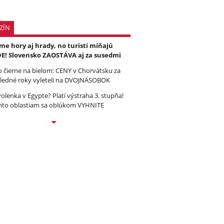
ZÍN
e hory aj hrady, no turisti míňajú
E! Slovensko ZAOSTÁVA aj za susedmi
to čierne na bielom: CENY v Chorvátsku za
ledné roky vyleteli na DVOJNÁSOBOK
olenka v Egypte? Platí výstraha 3. stupňa!
to oblastiam sa oblúkom VYHNITE