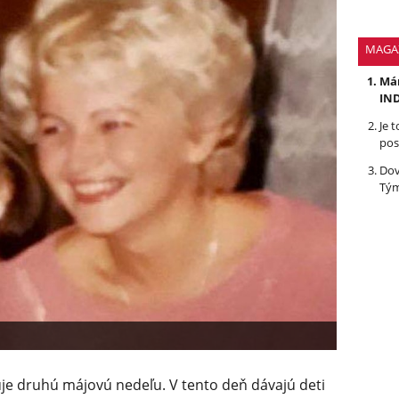
MAGA
Mám
IND
Je 
pos
Dov
Tým
je druhú májovú nedeľu. V tento deň dávajú deti