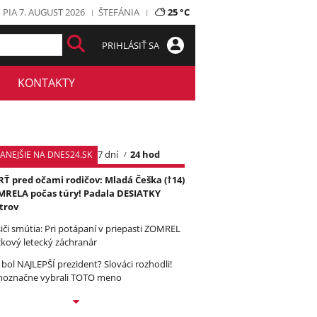
PIA 7. AUGUST 2026
ŠTEFÁNIA
25 °C
PRIHLÁSIŤ SA
KONTAKTY
7 dní
24 hod
TANEJŠIE NA DNES24.SK
Ť pred očami rodičov: Mladá Češka (†14)
RELA počas túry! Padala DESIATKY
trov
iči smútia: Pri potápaní v priepasti ZOMREL
čkový letecký záchranár
 bol NAJLEPŠÍ prezident? Slováci rozhodli!
noznačne vybrali TOTO meno