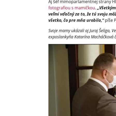
Aj šéf mimoparlamentnej strany H
fotografiou s mamičkou
.
„Všetkým
veľmi vďačný za to, že tú svoju mô
všetko, čo pre mňa urobila,“
píše P
Svoje mamy ukázali aj Juraj Šeliga, V
exposlankyňa Katarína Macháčková či