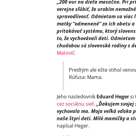
„200 eur na dieťa mesačne. Pri p
verejne sľúbiť, že urobím nemožné
spravodlivosť. Odmietam sa viac l
matky “odmenené” za ich obetu a 
pritakávať systému, ktorý sloven
to, že vychovávali deti. Odmietam
chudobou sú slovenské rodiny s d
Matovič
.
Predtým ale ešte stihol venov
Rúfusa: Mama.
Jeho nasledovník
Eduard Heger
si
cez sociálnu sieť
.
„Ďakujem svojej s
vychovala ma. Moja veľká vďaka pa
naše štyri deti. Milé mamičky a 
napísal Heger.