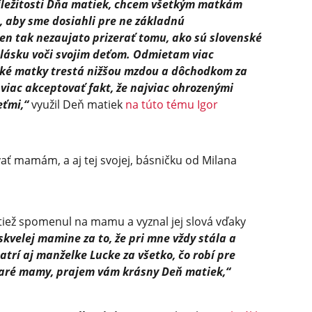
ríležitosti Dňa matiek, chcem všetkým matkám
, aby sme dosiahli pre ne základnú
en tak nezaujato prizerať tomu, ako sú slovenské
lásku voči svojim deťom. Odmietam viac
ské matky trestá nižšou mzdou a dôchodkom za
 viac akceptovať fakt, že najviac ohrozenými
eťmi,“
využil Deň matiek
na túto tému Igor
ať mamám, a aj tej svojej, básničku od Milana
 tiež spomenul na mamu a vyznal jej slová vďaky
kvelej mamine za to, že pri mne vždy stála a
trí aj manželke Lucke za všetko, čo robí pre
staré mamy, prajem vám krásny Deň matiek,“