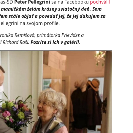
las-SD
Peter Pellegrini
sa na Facebooku
pochválil
 mamičkám želám krásny sviatočný deň. Som
žem stále objať a povedať jej, že jej ďakujem za
ellegrini na svojom profile.
eronika Remišová, primátorka Prievidze a
 Richard Raši.
Pozrite si ich v galérii
.