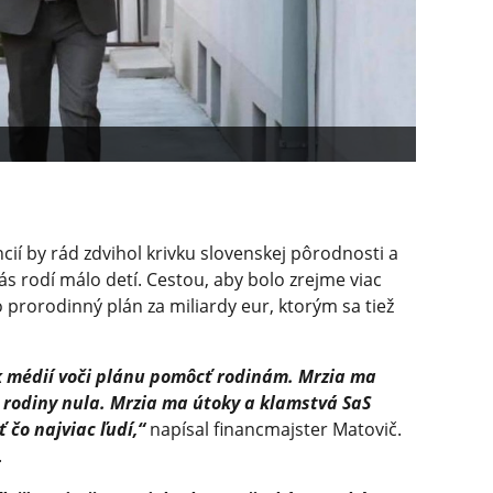
cií by rád zdvihol krivku slovenskej pôrodnosti a
ás rodí málo detí. Cestou, aby bolo zrejme viac
prorodinný plán za miliardy eur, ktorým sa tiež
k médií voči plánu pomôcť rodinám. Mrzia ma
a rodiny nula. Mrzia ma útoky a klamstvá SaS
 čo najviac ľudí,“
napísal financmajster Matovič.
.