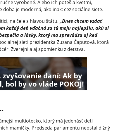
učne vyrobené. Alebo ich potešia kvetmi,
 doba je moderná, ako inak: cez sociálne siete.
ici, na čele s hlavou štátu.
„Dnes chcem vzdať
 každý deň vďačná za tú moju najlepšiu, akú si
bezpečia a lásky, ktorý ma sprevádza aj keď
sociálnej sieti prezidentka Zuzana Čaputová, ktorá
r. Zverejnila aj spomienku z detstva.
 zvyšovanie daní: Ak by
l, bol by vo vláde POKOJ!
…
ámejší multiotecko, ktorý má jedenásť detí
z nich mamičky. Predseda parlamentu neostal dlžný