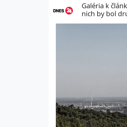
Galéria k člán
nich by bol d