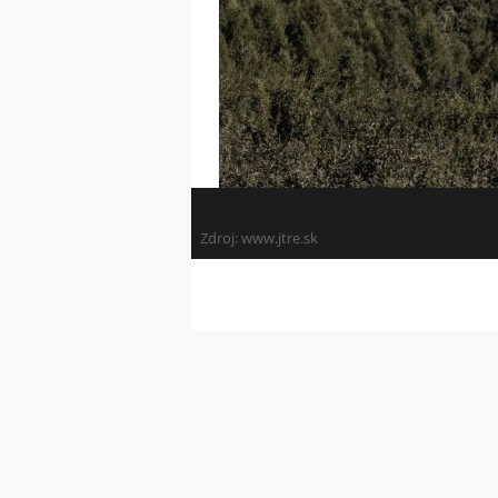
Zdroj:
www.jtre.sk