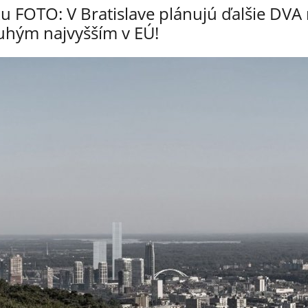
ku FOTO: V Bratislave plánujú ďalšie DV
ruhým najvyšším v EÚ!