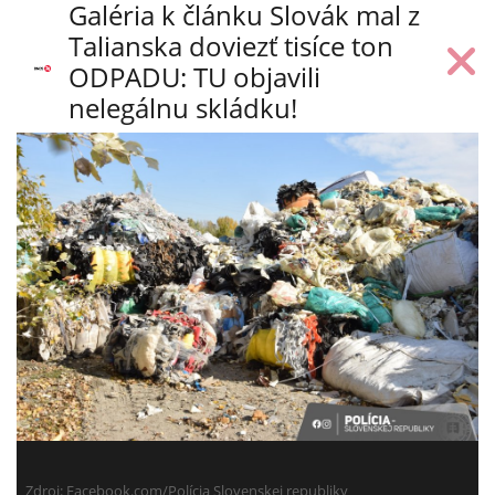
Galéria k článku Slovák mal z
Talianska doviezť tisíce ton
ODPADU: TU objavili
nelegálnu skládku!
Zdroj:
Facebook.com/Polícia Slovenskej republiky