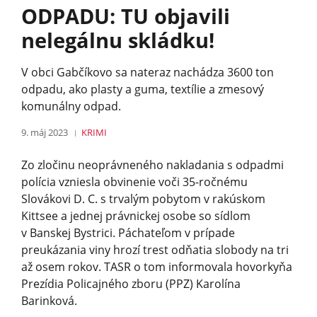
ODPADU: TU objavili
nelegálnu skládku!
V obci Gabčíkovo sa nateraz nachádza 3600 ton
odpadu, ako plasty a guma, textílie a zmesový
komunálny odpad.
9. máj 2023
KRIMI
Zo zločinu neoprávneného nakladania s odpadmi
polícia vzniesla obvinenie voči 35-ročnému
Slovákovi D. C. s trvalým pobytom v rakúskom
Kittsee a jednej právnickej osobe so sídlom
v Banskej Bystrici. Páchateľom v prípade
preukázania viny hrozí trest odňatia slobody na tri
až osem rokov. TASR o tom informovala hovorkyňa
Prezídia Policajného zboru (PPZ) Karolína
Barinková.