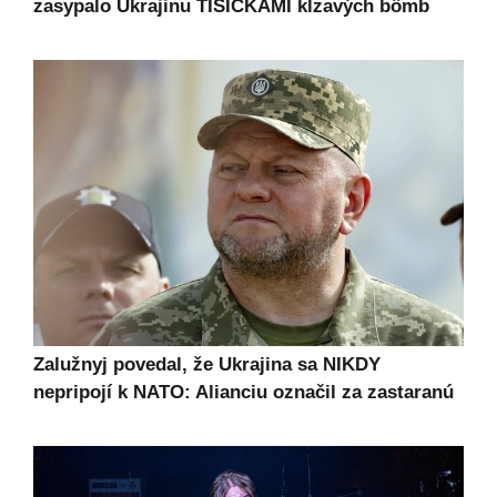
zasypalo Ukrajinu TISÍCKAMI kĺzavých bômb
Zalužnyj povedal, že Ukrajina sa NIKDY
nepripojí k NATO: Alianciu označil za zastaranú