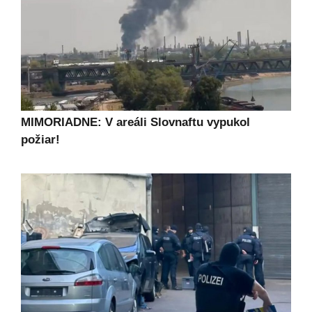
MIMORIADNE: V areáli Slovnaftu vypukol
požiar!