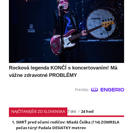
Rocková legenda KONČÍ s koncertovaním! Má
vážne zdravotné PROBLÉMY
NAJČÍTANEJŠIE ZO SLOVENSKA
7 dní
24 hod
SMRŤ pred očami rodičov: Mladá Češka (†14) ZOMRELA
počas túry! Padala DESIATKY metrov