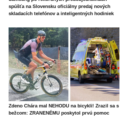
spúšťa na Slovensku oficiálny predaj nových
skladacích telefónov a inteligentných hodiniek
Zdeno Chára mal NEHODU na bicykli! Zrazil sa s
bežcom: ZRANENÉMU poskytol prvú pomoc