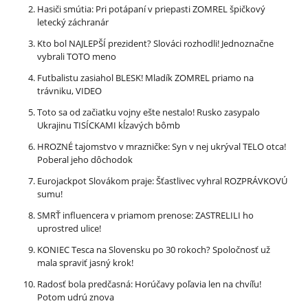
Hasiči smútia: Pri potápaní v priepasti ZOMREL špičkový
letecký záchranár
Kto bol NAJLEPŠÍ prezident? Slováci rozhodli! Jednoznačne
vybrali TOTO meno
Futbalistu zasiahol BLESK! Mladík ZOMREL priamo na
trávniku, VIDEO
Toto sa od začiatku vojny ešte nestalo! Rusko zasypalo
Ukrajinu TISÍCKAMI kĺzavých bômb
HROZNÉ tajomstvo v mrazničke: Syn v nej ukrýval TELO otca!
Poberal jeho dôchodok
Eurojackpot Slovákom praje: Šťastlivec vyhral ROZPRÁVKOVÚ
sumu!
SMRŤ influencera v priamom prenose: ZASTRELILI ho
uprostred ulice!
KONIEC Tesca na Slovensku po 30 rokoch? Spoločnosť už
mala spraviť jasný krok!
Radosť bola predčasná: Horúčavy poľavia len na chvíľu!
Potom udrú znova