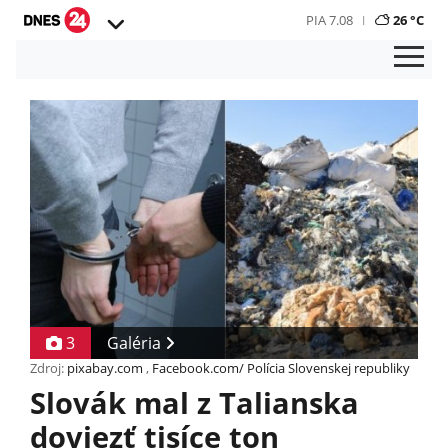
PIA 7.08
26 °C
3
Galéria
Zdroj:
pixabay.com
,
Facebook.com/ Polícia Slovenskej republiky
Slovák mal z Talianska
doviezť tisíce ton