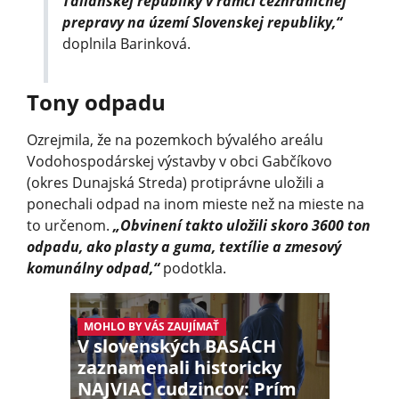
Talianskej republiky v rámci cezhraničnej
prepravy na území Slovenskej republiky,“
doplnila Barinková.
Tony odpadu
Ozrejmila, že na pozemkoch bývalého areálu
Vodohospodárskej výstavby v obci Gabčíkovo
(okres Dunajská Streda) protiprávne uložili a
ponechali odpad na inom mieste než na mieste na
to určenom.
„Obvinení takto uložili skoro 3600 ton
odpadu, ako plasty a guma, textílie a zmesový
komunálny odpad,“
podotkla.
MOHLO BY VÁS ZAUJÍMAŤ
V slovenských BASÁCH
zaznamenali historicky
NAJVIAC cudzincov: Prím