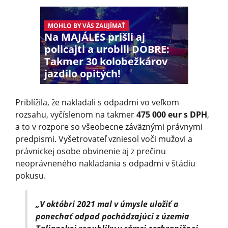
MOHLO BY VÁS ZAUJÍMAŤ
Na MAJÁLES prišli aj
policajti a urobili DOBRE:
Takmer 30 kolobežkárov
jazdilo opitých!
Priblížila, že nakladali s odpadmi vo veľkom
rozsahu, vyčíslenom na takmer
475 000 eur s DPH
,
a to v rozpore so všeobecne záväznými právnymi
predpismi. Vyšetrovateľ vzniesol voči mužovi a
právnickej osobe obvinenie aj z prečinu
neoprávneného nakladania s odpadmi v štádiu
pokusu.
„V októbri 2021 mal v úmysle uložiť a
ponechať odpad pochádzajúci z územia