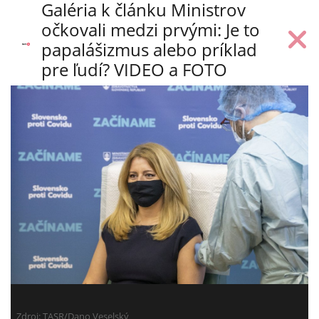
Galéria k článku Ministrov
očkovali medzi prvými: Je to
papalášizmus alebo príklad
pre ľudí? VIDEO a FOTO
Zdroj: TASR/Dano Veselský